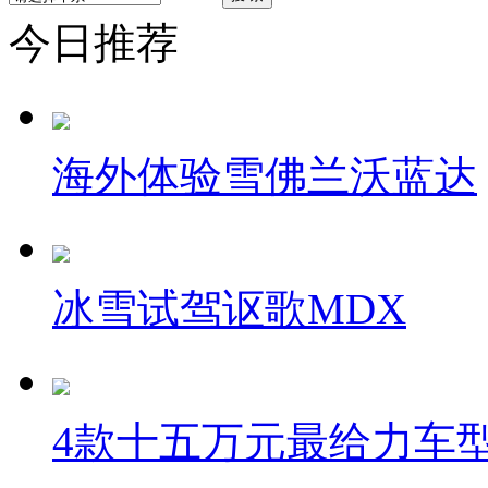
今日推荐
海外体验雪佛兰沃蓝达
冰雪试驾讴歌MDX
4款十五万元最给力车