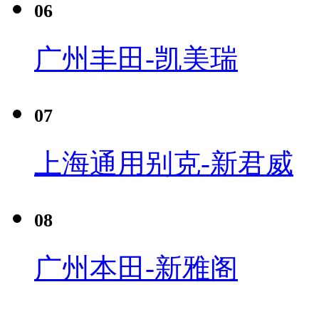
06
广州丰田-凯美瑞
07
上海通用别克-新君威
08
广州本田-新雅阁