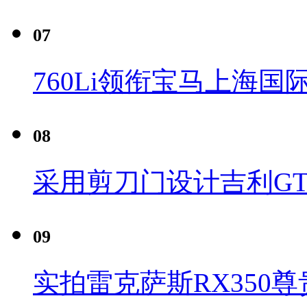
07
760Li领衔宝马上海国
08
采用剪刀门设计吉利G
09
实拍雷克萨斯RX350尊