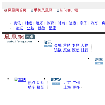
凤凰网首页
手机凤凰网
新闻客户端
资讯
财经
娱乐
体育
时尚
健康
亲子
汽车
论坛
公益
佛教
星座
金融
营销
专栏
人物
访谈
原创
滚动
排行
热点
活动
北京
广州
酷车
摄影
上海
更多