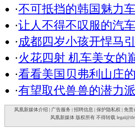
·
不可抵挡的韩国魅力
·
让人不得不叹服的汽
·
成都四岁小孩开悍马
·
火花四射 机车美女的
·
看看美国贝弗利山庄
·
有望取代兽兽的潜力
凤凰新媒体介绍
|
广告服务
|
招聘信息
|
保护隐私权
|
免责
凤凰新媒体 版权所有 不得转载
legal@if