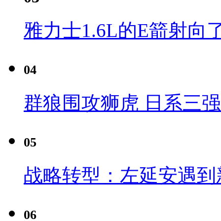
雅力士1.6L的E箭射向
04
群狼围攻狮虎 日系三
05
战略转型：左延安遇到
06