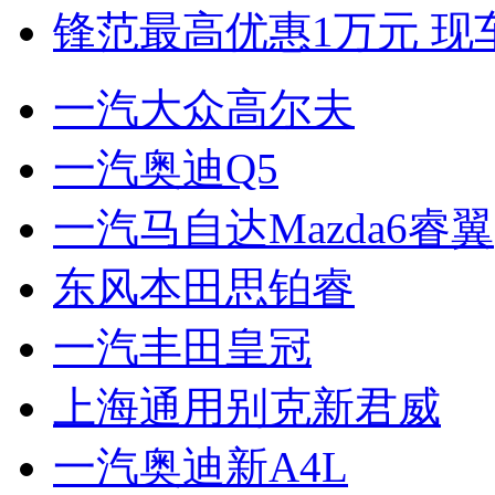
锋范最高优惠1万元 现
一汽大众高尔夫
一汽奥迪Q5
一汽马自达Mazda6睿翼
东风本田思铂睿
一汽丰田皇冠
上海通用别克新君威
一汽奥迪新A4L