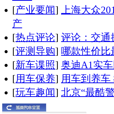
[
产业要闻
]
上海大众20
产
[
热点评论
]
评论：交通
[
评测导购
]
哪款性价比
[
新车谍照
]
奥迪A1实
[
用车保养
]
用车到养车
[
玩车趣闻
]
北京“最酷