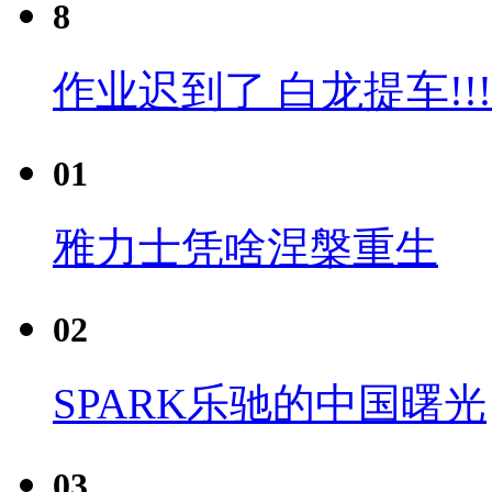
8
作业迟到了 白龙提车!!!
01
雅力士凭啥涅槃重生
02
SPARK乐驰的中国曙光
03