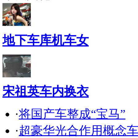
地下车库机车女
宋祖英车内换衣
·
将国产车整成“宝马”
·
超豪华光合作用概念