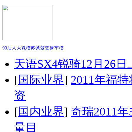
90后人大裸模苏紫紫变身车模
天语SX4锐骑12月26
[
国际业界
]
2011年
资
[
国内业界
]
奇瑞2011
量目