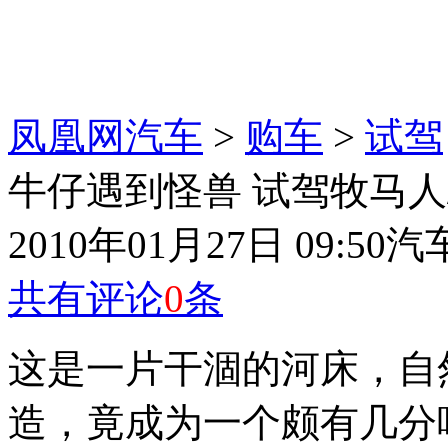
凤凰网汽车
>
购车
>
试驾
牛仔遇到怪兽 试驾牧马人/悍
2010年01月27日 09:50
汽
共有评论
0
条
这是一片干涸的河床，自
造，竟成为一个颇有几分