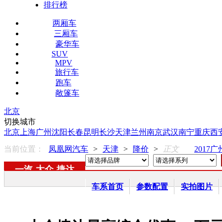
排行榜
两厢车
三厢车
豪华车
SUV
MPV
旅行车
跑车
敞篷车
北京
切换城市
北京
上海
广州
沈阳
长春
昆明
长沙
天津
兰州
南京
武汉
南宁
重庆
西
当前位置：
凤凰网汽车
>
天津
>
降价
>
正文
2017
一汽-大众
-
捷达
车系首页
参数配置
实拍图片