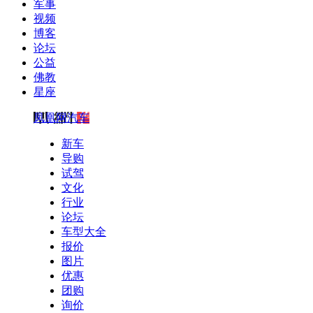
军事
视频
博客
论坛
公益
佛教
星座
凤凰网汽车
新车
导购
试驾
文化
行业
论坛
车型大全
报价
图片
优惠
团购
询价