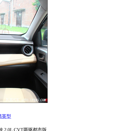
驱精英型
 2.0L CVT两驱都市版