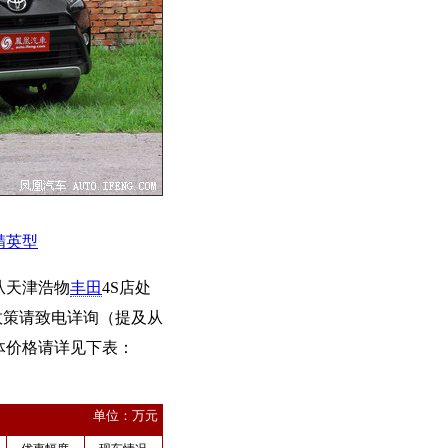
驱精英型
从天津浩物
丰田
4S店处
政策请致电详询（提及从
体价格请详见下表：
单位：万元