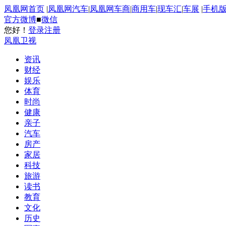
凤凰网首页
|
凤凰网汽车
|
凤凰网车商
|
商用车
|
现车汇
|
车展
|
手机
官方微博
■
微信
您好！
登录
注册
凤凰卫视
资讯
财经
娱乐
体育
时尚
健康
亲子
汽车
房产
家居
科技
旅游
读书
教育
文化
历史