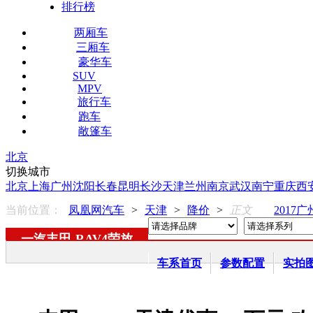
排行榜
两厢车
三厢车
豪华车
SUV
MPV
旅行车
跑车
敞篷车
北京
切换城市
北京
上海
广州
沈阳
长春
昆明
长沙
天津
兰州
南京
武汉
南宁
重庆
西
当前位置：
凤凰网汽车
>
天津
>
降价
>
正文
2017
一汽丰田
-
RAV4荣放
车系首页
参数配置
实拍