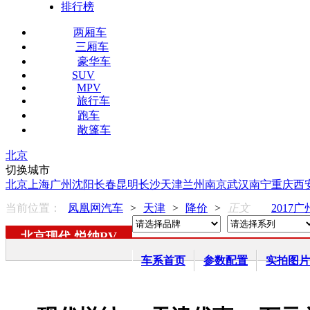
排行榜
两厢车
三厢车
豪华车
SUV
MPV
旅行车
跑车
敞篷车
北京
切换城市
北京
上海
广州
沈阳
长春
昆明
长沙
天津
兰州
南京
武汉
南宁
重庆
西
当前位置：
凤凰网汽车
>
天津
>
降价
>
正文
2017
北京现代
-
悦纳RV
车系首页
参数配置
实拍图片