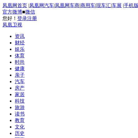
凤凰网首页
|
凤凰网汽车
|
凤凰网车商
|
商用车
|
现车汇
|
车展
|
手机
官方微博
■
微信
您好！
登录
注册
凤凰卫视
资讯
财经
娱乐
体育
时尚
健康
亲子
汽车
房产
家居
科技
旅游
读书
教育
文化
历史