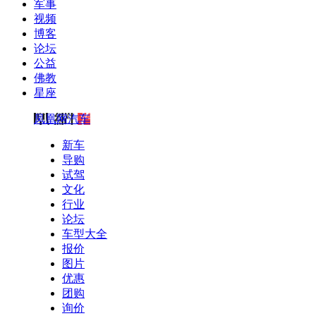
军事
视频
博客
论坛
公益
佛教
星座
凤凰网汽车
新车
导购
试驾
文化
行业
论坛
车型大全
报价
图片
优惠
团购
询价