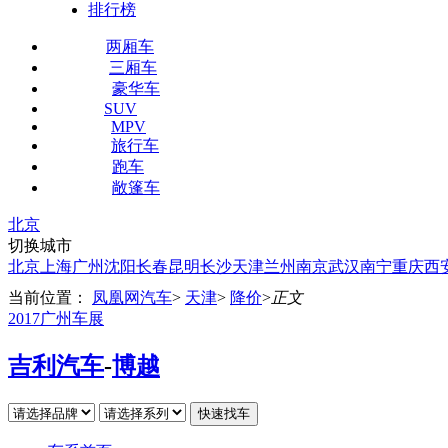
排行榜
两厢车
三厢车
豪华车
SUV
MPV
旅行车
跑车
敞篷车
北京
切换城市
北京
上海
广州
沈阳
长春
昆明
长沙
天津
兰州
南京
武汉
南宁
重庆
西
当前位置：
凤凰网汽车
>
天津
>
降价
>
正文
2017广州车展
吉利汽车
-
博越