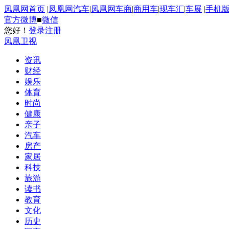
凤凰网首页
|
凤凰网汽车
|
凤凰网车商
|
商用车
|
现车汇
|
车展
|
手机
官方微博
■
微信
您好！
登录
注册
凤凰卫视
资讯
财经
娱乐
体育
时尚
健康
亲子
汽车
房产
家居
科技
旅游
读书
教育
文化
历史