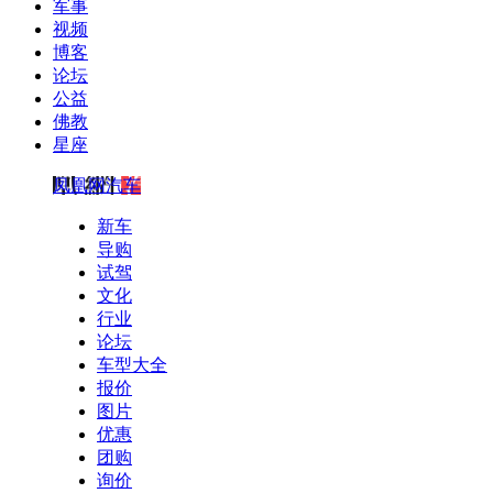
军事
视频
博客
论坛
公益
佛教
星座
凤凰网汽车
新车
导购
试驾
文化
行业
论坛
车型大全
报价
图片
优惠
团购
询价