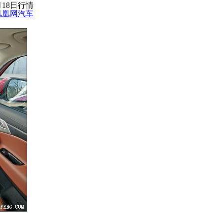
月18日行情
凤凰网汽车