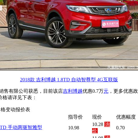
2018款 吉利博越 1.8TD 自动智尊型 4G互联版
销售有限公司获悉，目前该店
吉利
博越
优惠0.7万
元
，更多优惠政
价格请详见下表：
价格变动报价表
指导价
现价
优惠幅度
10.28
询
1.8TD 手动两驱智雅型
10.98
0.70
价