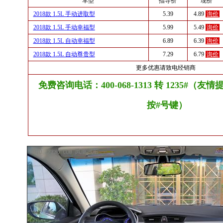
车型
指导价
现价
2018款 1.5L 手动进取型
5.39
4.89
询价
2018款 1.5L 手动幸福型
5.99
5.49
询价
2018款 1.5L 自动幸福型
6.89
6.39
询价
2018款 1.5L 自动尊贵型
7.29
6.79
询价
更多优惠请致电经销商
免费咨询电话：400-068-1313 转 1235#（
按#号键）