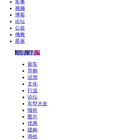
军事
视频
博客
论坛
公益
佛教
星座
凤凰网汽车
新车
导购
试驾
文化
行业
论坛
车型大全
报价
图片
优惠
团购
询价