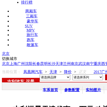
排行榜
两厢车
三厢车
豪华车
SUV
MPV
旅行车
跑车
敞篷车
北京
切换城市
北京
上海
广州
沈阳
长春
昆明
长沙
天津
兰州
南京
武汉
南宁
重庆
西
当前位置：
凤凰网汽车
>
天津
>
降价
>
正文
2017
吉利汽车
-
远景
车系首页
参数配置
实拍图片