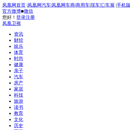
凤凰网首页
|
凤凰网汽车
|
凤凰网车商
|
商用车
|
现车汇
|
车展
|
手机
官方微博
■
微信
您好！
登录
注册
凤凰卫视
资讯
财经
娱乐
体育
时尚
健康
亲子
汽车
房产
家居
科技
旅游
读书
教育
文化
历史