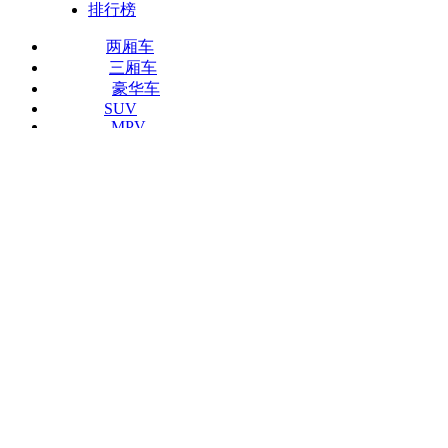
排行榜
两厢车
三厢车
豪华车
SUV
MPV
旅行车
跑车
敞篷车
北京
切换城市
北京
上海
广州
沈阳
长春
昆明
长沙
天津
兰州
南京
武汉
南宁
重庆
西
当前位置：
凤凰网汽车
>
天津
>
降价
>
正文
2017
一汽丰田
-
卡罗拉双擎E+
车系首页
参数配置