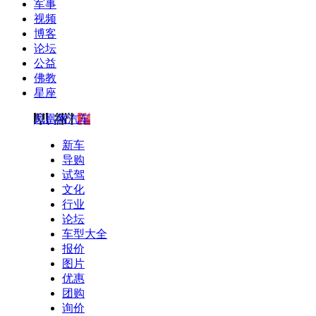
军事
视频
博客
论坛
公益
佛教
星座
凤凰网汽车
新车
导购
试驾
文化
行业
论坛
车型大全
报价
图片
优惠
团购
询价