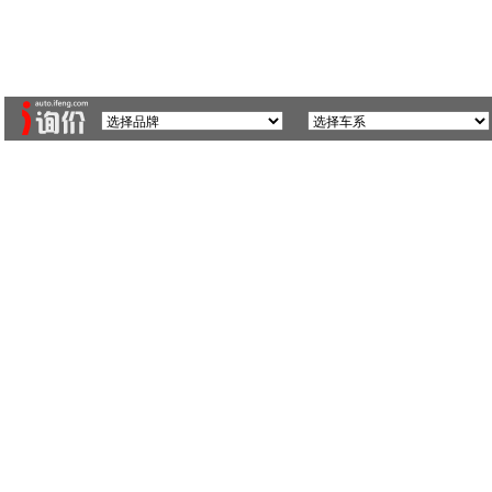
安
更多城市>>
广州车展
实拍图片
报价
文章
车型论坛