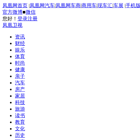
凤凰网首页
|
凤凰网汽车
|
凤凰网车商
|
商用车
|
现车汇
|
车展
|
手机
官方微博
■
微信
您好！
登录
注册
凤凰卫视
资讯
财经
娱乐
体育
时尚
健康
亲子
汽车
房产
家居
科技
旅游
读书
教育
文化
历史