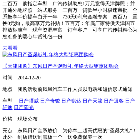
二百万：购指定车型，广汽传祺助您1万元竞得天津牌照；并
开通外地牌照一站式服务！三百万：贷款半小时极速审批，全
系畅享半价提车白开一年，730天0利息金融专案！四百万：置
换0元购，最高享万元补贴！五百万：年底厂家特供天津国五
排放标准车，现车资源丰富！订车客户，可享广汽传祺精心为
您准备的暖心年货礼包一份！
去看看
【天津团购】东风日产圣诞献礼 年终大型钜惠团购会
时间：
2014-12-20
地点：
团购活动前凤凰汽车工作人员以电话和短信形式通知
车型：
日产骊威
日产奇骏
日产骐达
日产天籁
日产逍客
日产
轩逸
日产阳光
价格：
现场公布
亮点：
东风日产全系放价，为你奉上超高优惠的“圣诞大礼”！
此外，到店赠送刮雪板一个，送免费保养一次！