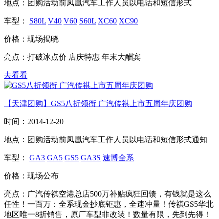
地点：
团购活动前凤凰汽车工作人员以电话和短信形式
车型：
S80L
V40
V60
S60L
XC60
XC90
价格：
现场揭晓
亮点：
打破冰点价 店庆特惠 年末大酬宾
去看看
【天津团购】GS5八折领衔 广汽传祺上市五周年庆团购
时间：
2014-12-20
地点：
团购活动前凤凰汽车工作人员以电话和短信形式通知
车型：
GA3
GA5
GS5
GA3S
速博全系
价格：
现场公布
亮点：
广汽传祺空港总店500万补贴疯狂回馈，有钱就是这么
任性！一百万：全系现金抄底钜惠，全速冲量！传祺GS5华北
地区唯一8折销售，原厂车型非改装！数量有限，先到先得！