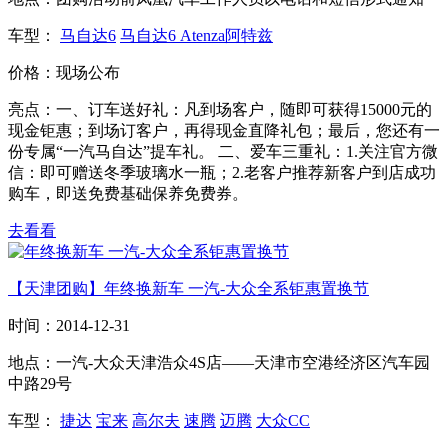
车型：
马自达6
马自达6 Atenza阿特兹
价格：
现场公布
亮点：
一、订车送好礼：凡到场客户，随即可获得15000元的
现金钜惠；到场订客户，再得现金直降礼包；最后，您还有一
份专属“一汽马自达”提车礼。 二、爱车三重礼：1.关注官方微
信：即可赠送冬季玻璃水一瓶；2.老客户推荐新客户到店成功
购车，即送免费基础保养免费券。
去看看
【天津团购】年终换新车 一汽-大众全系钜惠置换节
时间：
2014-12-31
地点：
一汽-大众天津浩众4S店——天津市空港经济区汽车园
中路29号
车型：
捷达
宝来
高尔夫
速腾
迈腾
大众CC