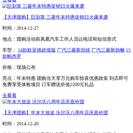
【天津团购】巨划算 三菱年末特惠促销日火爆来袭
时间：
2014-12-27
地点：
团购活动前凤凰汽车工作人员以电话和短信形式
车型：
14款欧蓝德超值版
广汽三菱新劲炫
广汽三菱新劲畅
15
款帕杰罗
价格：
现场公布
亮点：
年末特惠 团购当天享万元购车惊喜优惠政策 到店即可
免费享受体检项目 订车赠送价值2200元礼品
去看看
【天津团购】年末大放送 沃尔沃八周年店庆底价团
时间：
2014-12-20