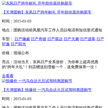
【天津团购】东风日产跨年献礼 开年助你底价购新车
时间：
2015-01-03
地点：
团购活动前凤凰汽车工作人员以电话和短信形式通知
车型：
日产骊威
日产奇骏
日产骐达
日产天籁
日产逍客
日产
轩逸
日产阳光
价格：
现场公布
亮点：
活动当天，东风日产全系放价，为你奉上超高优惠
的“跨年大礼”！到店赠送刮雪板一个，送免费保养一次！
去看看
【天津团购】惊爆价 一汽马自达元旦试驾特惠团购节
时间：
2015-01-03
地点：
团购活动前凤凰汽车工作人员以电话和短信形式通知