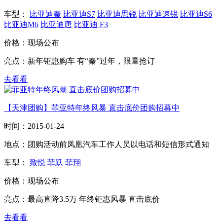
车型：
比亚迪秦
比亚迪S7
比亚迪思锐
比亚迪速锐
比亚迪S6
比亚迪M6
比亚迪唐
比亚迪 F3
价格：
现场公布
亮点：
新年钜惠购车 有“秦”过年，限量抢订
去看看
【天津团购】菲亚特年终风暴 直击底价团购招募中
时间：
2015-01-24
地点：
团购活动前凤凰汽车工作人员以电话和短信形式通知
车型：
致悦
菲跃
菲翔
价格：
现场公布
亮点：
最高直降3.5万 年终钜惠风暴 直击底价
去看看