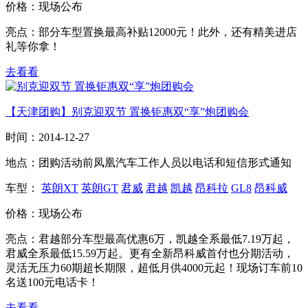
价格：
现场公布
亮点：
部分车型置换最高补贴12000元！此外，还有精美进店
礼等你拿！
去看看
【天津团购】别克迎双节 置换钜惠双“享”炮团购会
时间：
2014-12-27
地点：
团购活动前凤凰汽车工作人员以电话和短信形式通知
车型：
英朗XT
英朗GT
君威
君越
凯越
昂科拉
GL8
昂科威
价格：
现场公布
亮点：
君越部分车型最高优惠6万，凯越全系最低7.19万起，
君威全系最低15.59万起。更有全新昂科威首付也分期活动，
灵活无压力60期超长期限，超低月供4000元起！现场订车前10
名送100元电话卡！
去看看