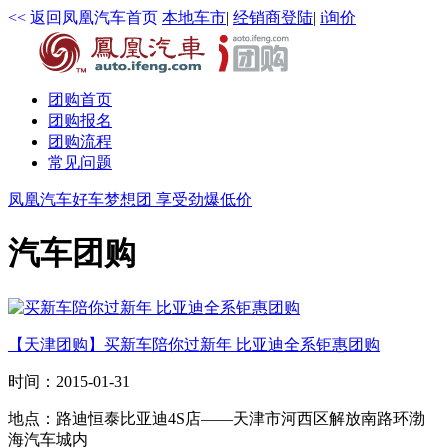
<< 返回凤凰汽车首页
本地车市
|
经销商登陆
|
i询价
团购
首页
团购报名
团购流程
常见问题
凤凰汽车好车梦想团 享受劲爆低价
汽车团购
【天津团购】买新车陪你过新年 比亚迪全系钜惠团购
时间：
2015-01-31
地点：
路迪恒泰比亚迪4S店——天津市河西区解放南路环渤
海汽车城内