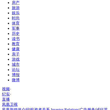
房产
旅游
娱乐
时尚
体育
军事
历史
读书
教育
健康
亲子
游戏
城市
论坛
博报
微博
视频
·
纪实
·
直播
凤凰卫视
凤凰新媒体介绍
|
投资者关系 Investor Relations
|
广告服务
|
诚征英