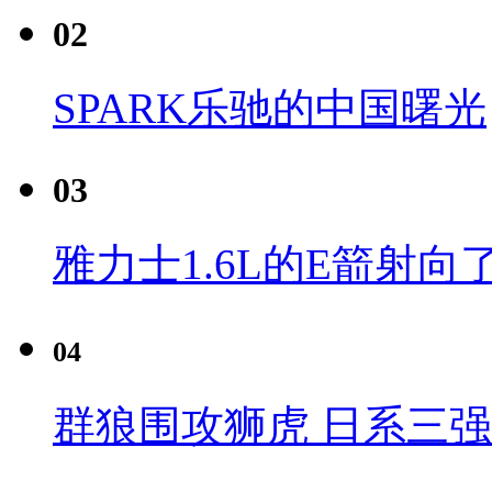
02
SPARK乐驰的中国曙光
03
雅力士1.6L的E箭射向
04
群狼围攻狮虎 日系三