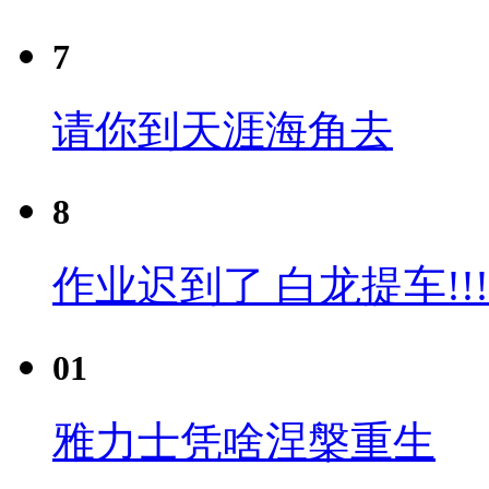
7
请你到天涯海角去
8
作业迟到了 白龙提车!!!
01
雅力士凭啥涅槃重生