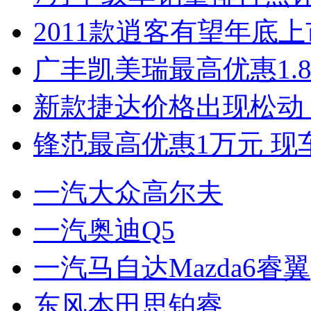
2011款逍客有望年底上市
广丰凯美瑞最高优惠1.
新款捷达价格出现松动 
锋范最高优惠1万元 现
一汽大众高尔夫
一汽奥迪Q5
一汽马自达Mazda6睿翼
东风本田思铂睿