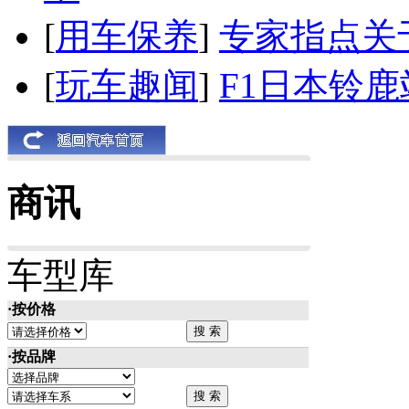
[
用车保养
]
专家指点关
[
玩车趣闻
]
F1日本铃
商讯
车型库
·按价格
·按品牌