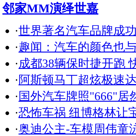
邻家MM演绎世嘉
·
世界著名汽车品牌成
·
趣闻：汽车的颜色也
·
成都38辆保时捷开跑 
·
阿斯顿马丁超炫极速达
·
国外汽车牌照"666"
·
恐怖车祸 纽博格林让
·
奥迪公主-车模周伟童