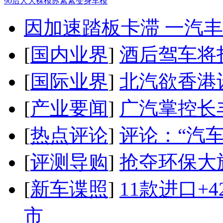
90后人大裸模苏紫紫变身车模
因加速踏板卡滞 一汽丰田
[
国内业界
]
酒后驾车将扣
[
国际业界
]
北汽欲香港
[
产业要闻
]
广汽掌控长
[
热点评论
]
评论：“汽
[
评测导购
]
抢夺环保大
[
新车谍照
]
11款进口+
市