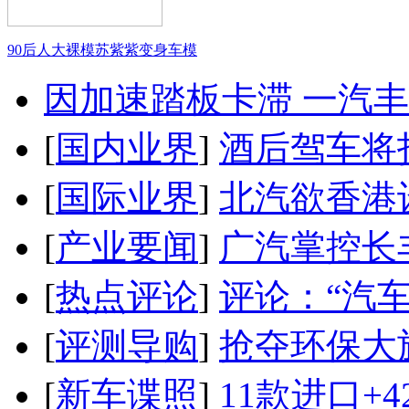
90后人大裸模苏紫紫变身车模
因加速踏板卡滞 一汽丰田
[
国内业界
]
酒后驾车将扣
[
国际业界
]
北汽欲香港
[
产业要闻
]
广汽掌控长
[
热点评论
]
评论：“汽
[
评测导购
]
抢夺环保大
[
新车谍照
]
11款进口+