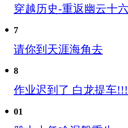
穿越历史-重返幽云十六
7
请你到天涯海角去
8
作业迟到了 白龙提车!!!
01