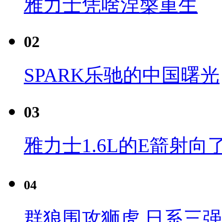
雅力士凭啥涅槃重生
02
SPARK乐驰的中国曙光
03
雅力士1.6L的E箭射向
04
群狼围攻狮虎 日系三