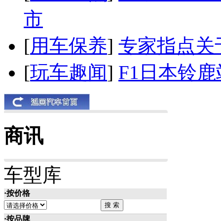
市
[
用车保养
]
专家指点关
[
玩车趣闻
]
F1日本铃
商讯
车型库
·按价格
·按品牌