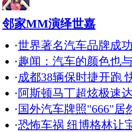
邻家MM演绎世嘉
·
世界著名汽车品牌成
·
趣闻：汽车的颜色也
·
成都38辆保时捷开跑 
·
阿斯顿马丁超炫极速达
·
国外汽车牌照"666"
·
恐怖车祸 纽博格林让