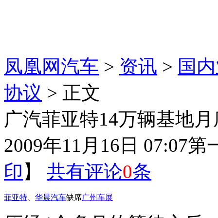
凤凰网汽车
>
资讯
>
国内
协议
> 正文
广汽菲亚特14万辆基地
2009年11月16日 07:07
第
印
】
共有评论
0
条
菲亚特
、
华晨汽车
缺席
广州车展