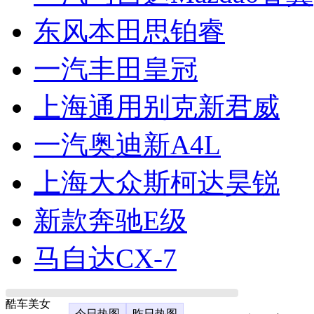
东风本田思铂睿
一汽丰田皇冠
上海通用别克新君威
一汽奥迪新A4L
上海大众斯柯达昊锐
新款奔驰E级
马自达CX-7
酷车美女
今日热图
昨日热图