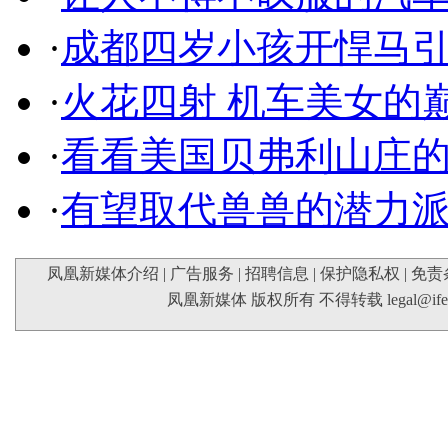
·
成都四岁小孩开悍马
·
火花四射 机车美女的
·
看看美国贝弗利山庄
·
有望取代兽兽的潜力
凤凰新媒体介绍
|
广告服务
|
招聘信息
|
保护隐私权
|
免责
凤凰新媒体 版权所有 不得转载
legal@if