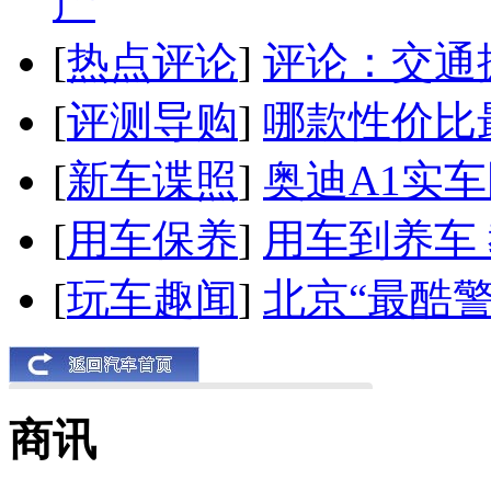
产
[
热点评论
]
评论：交通
[
评测导购
]
哪款性价比
[
新车谍照
]
奥迪A1实
[
用车保养
]
用车到养车
[
玩车趣闻
]
北京“最酷
商讯