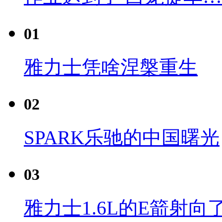
01
雅力士凭啥涅槃重生
02
SPARK乐驰的中国曙光
03
雅力士1.6L的E箭射向