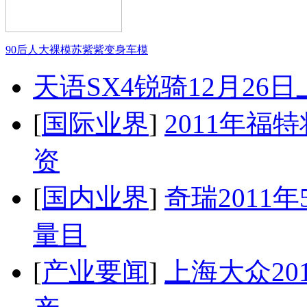
90后人大裸模苏紫紫变身车模
天语SX4锐骑12月26
[
国际业界
]
2011年
资
[
国内业界
]
奇瑞2011
量目
[
产业要闻
]
上海大众20