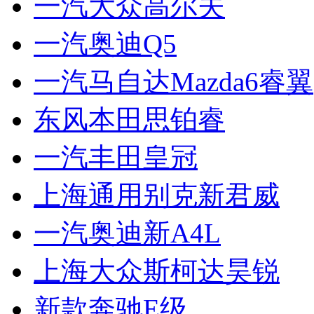
一汽大众高尔夫
一汽奥迪Q5
一汽马自达Mazda6睿翼
东风本田思铂睿
一汽丰田皇冠
上海通用别克新君威
一汽奥迪新A4L
上海大众斯柯达昊锐
新款奔驰E级