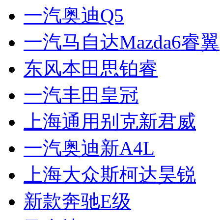
一汽奥迪Q5
一汽马自达Mazda6睿翼
东风本田思铂睿
一汽丰田皇冠
上海通用别克新君威
一汽奥迪新A4L
上海大众斯柯达昊锐
新款奔驰E级