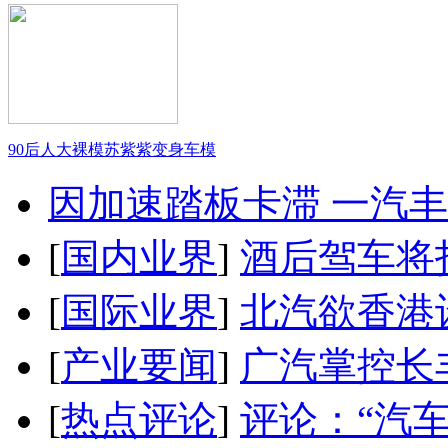
90后人大裸模苏紫紫变身车模
因加速踏板卡滞 一汽丰田
[
国内业界
]
酒后驾车将扣
[
国际业界
]
北汽欲香港
[
产业要闻
]
广汽掌控长
[
热点评论
]
评论：“汽