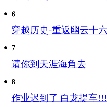
6
穿越历史-重返幽云十六
7
请你到天涯海角去
8
作业迟到了 白龙提车!!!