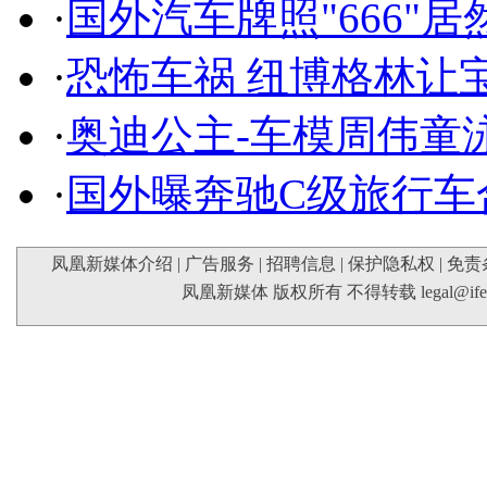
·
国外汽车牌照"666"
·
恐怖车祸 纽博格林让
·
奥迪公主-车模周伟童
·
国外曝奔驰C级旅行车
凤凰新媒体介绍
|
广告服务
|
招聘信息
|
保护隐私权
|
免责
凤凰新媒体 版权所有 不得转载
legal@if