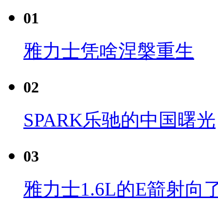
01
雅力士凭啥涅槃重生
02
SPARK乐驰的中国曙光
03
雅力士1.6L的E箭射向