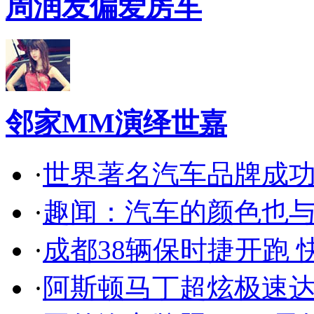
周润发偏爱房车
邻家MM演绎世嘉
·
世界著名汽车品牌成
·
趣闻：汽车的颜色也
·
成都38辆保时捷开跑 
·
阿斯顿马丁超炫极速达