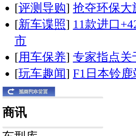
[
评测导购
]
抢夺环保大
[
新车谍照
]
11款进口+
市
[
用车保养
]
专家指点关
[
玩车趣闻
]
F1日本铃
商讯