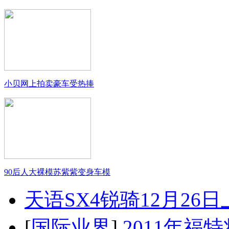
小贝网上拍卖豪车受热捧
90后人大裸模苏紫紫变身车模
天语SX4锐骑12月26
[
国际业界
]
2011年