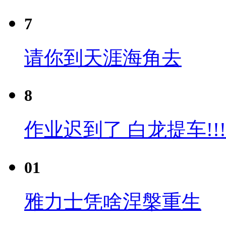
7
请你到天涯海角去
8
作业迟到了 白龙提车!!!
01
雅力士凭啥涅槃重生