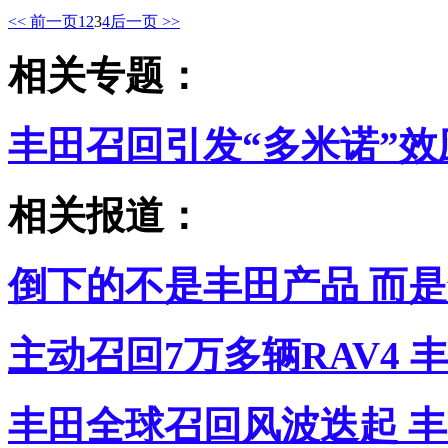
<< 前一页
1
2
3
4
后一页 >>
相关专题：
丰田召回引发“多米诺”效
相关报道：
倒下的不是丰田产品 而
主动召回7万多辆RAV4
丰田全球召回风波迭起 丰