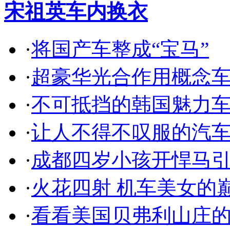
宋祖英车内换衣
·
将国产车整成“宝马”
·
超豪华光合作用概念
·
不可抵挡的韩国魅力
·
让人不得不叹服的汽
·
成都四岁小孩开悍马
·
火花四射 机车美女的
·
看看美国贝弗利山庄