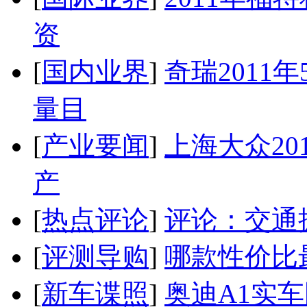
资
[
国内业界
]
奇瑞2011
量目
[
产业要闻
]
上海大众20
产
[
热点评论
]
评论：交通
[
评测导购
]
哪款性价比
[
新车谍照
]
奥迪A1实