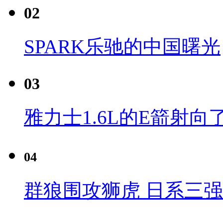
02
SPARK乐驰的中国曙光
03
雅力士1.6L的E箭射向
04
群狼围攻狮虎 日系三