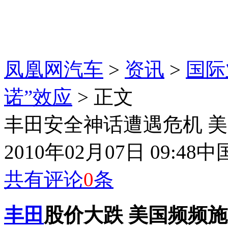
凤凰网汽车
>
资讯
>
国际
诺”效应
> 正文
丰田安全神话遭遇危机 美
2010年02月07日 09:48
中
共有评论
0
条
丰田
股价大跌 美国频频