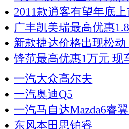
2011款逍客有望年底上市
广丰凯美瑞最高优惠1.
新款捷达价格出现松动 
锋范最高优惠1万元 现
一汽大众高尔夫
一汽奥迪Q5
一汽马自达Mazda6睿翼
东风本田思铂睿