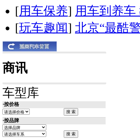
[
用车保养
]
用车到养车
[
玩车趣闻
]
北京“最酷
商讯
车型库
·按价格
·按品牌