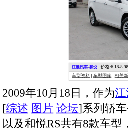
价格:6.18-8.9
江淮汽车
-
和悦
车型资料
|
车型图库
|
相关
2009
年
10
月
18
日
，作为
江
[
综述
图片
论坛
]系列轿
以及和悦RS共有8款车型