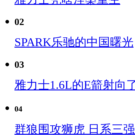
02
SPARK乐驰的中国曙光
03
雅力士1.6L的E箭射向
04
群狼围攻狮虎 日系三