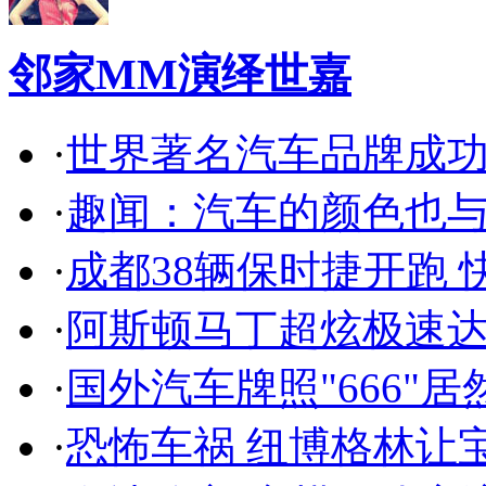
邻家MM演绎世嘉
·
世界著名汽车品牌成
·
趣闻：汽车的颜色也
·
成都38辆保时捷开跑 
·
阿斯顿马丁超炫极速达
·
国外汽车牌照"666"
·
恐怖车祸 纽博格林让