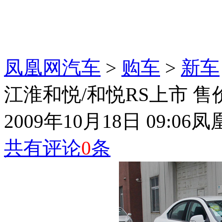
凤凰网汽车
>
购车
>
新车
江淮和悦/和悦RS上市 售价6.
2009年10月18日 09:06
凤
共有评论
0
条