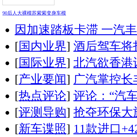
90后人大裸模苏紫紫变身车模
因加速踏板卡滞 一汽丰田
[
国内业界
]
酒后驾车将扣
[
国际业界
]
北汽欲香港
[
产业要闻
]
广汽掌控长
[
热点评论
]
评论：“汽
[
评测导购
]
抢夺环保大
[
新车谍照
]
11款进口+