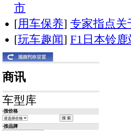
市
[
用车保养
]
专家指点关
[
玩车趣闻
]
F1日本铃
商讯
车型库
·按价格
·按品牌