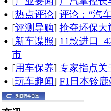
[
产业要闻
]
广汽掌控长
[
热点评论
]
评论：“汽
[
评测导购
]
抢夺环保大
[
新车谍照
]
11款进口+
市
[
用车保养
]
专家指点关
[
玩车趣闻
]
F1日本铃