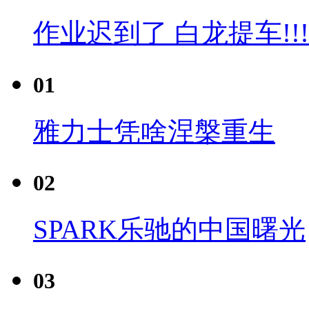
作业迟到了 白龙提车!!!
01
雅力士凭啥涅槃重生
02
SPARK乐驰的中国曙光
03