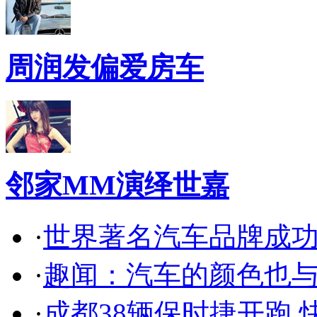
周润发偏爱房车
邻家MM演绎世嘉
·
世界著名汽车品牌成
·
趣闻：汽车的颜色也
·
成都38辆保时捷开跑 