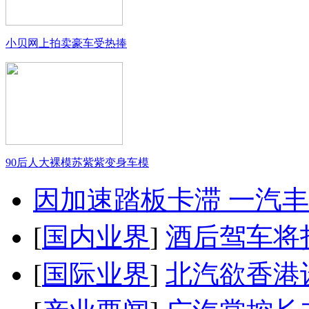
小贝网上拍卖豪车受热捧
90后人大裸模苏紫紫变身车模
因加速踏板卡滞 一汽丰田
[
国内业界
]
酒后驾车将扣
[
国际业界
]
北汽欲香港