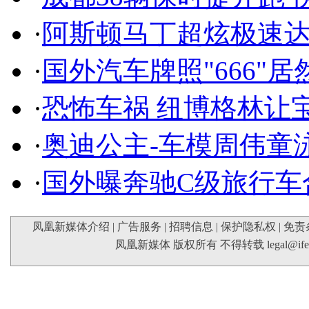
·
阿斯顿马丁超炫极速达
·
国外汽车牌照"666"
·
恐怖车祸 纽博格林让
·
奥迪公主-车模周伟童
·
国外曝奔驰C级旅行车
凤凰新媒体介绍
|
广告服务
|
招聘信息
|
保护隐私权
|
免责
凤凰新媒体 版权所有 不得转载
legal@if