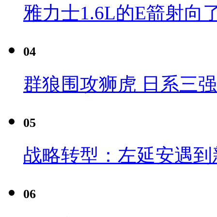
雅力士1.6L的E箭射向
04
群狼围攻狮虎 日系三
05
战略转型：左延安遇到
06