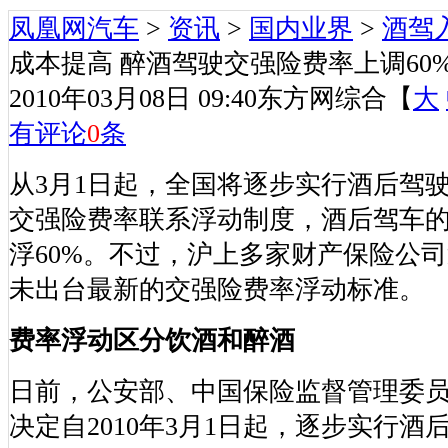
凤凰网汽车
>
资讯
>
国内业界
>
酒驾
成本提高 醉酒驾驶交强险费率上调60
2010年03月08日 09:40
东方网综合
【
大
有评论
0
条
从3月1日起，全国将逐步实行酒后驾
交强险费率联系浮动制度，酒后驾车
浮60%。不过，沪上多家财产保险公
未出台最新的交强险费率浮动标准。
费率浮动区分饮酒和醉酒
日前，公安部、中国保险监督管理委
决定自2010年3月1日起，逐步实行