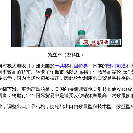
颜立兴（资料图）
同时极大地吸引了如美国的
米其林
和
固特异
、日本的
普利司通
和
润率较高的轿车、轻卡子午胎市场以及高档子午胎等高端轮胎消
显劣势，国内市场份额被挤压，因此纷纷利用出口贸易寻找突破
大幅下滑。更为严重的是，美国的特保调查也会引起其他WTO
调查，轮胎行业在国际贸易中是遭受反倾销频率最高、次数最多
业，调整出口产品结构，使轮胎出口由数量型向技术型、效益型