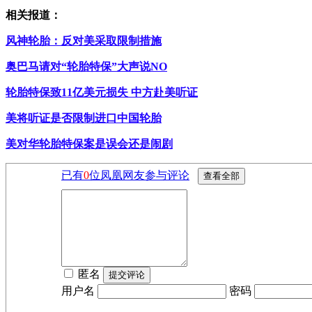
相关报道：
风神轮胎：反对美采取限制措施
奥巴马请对“轮胎特保”大声说NO
轮胎特保致11亿美元损失 中方赴美听证
美将听证是否限制进口中国轮胎
美对华轮胎特保案是误会还是闹剧
已有
0
位凤凰网友参与评论
匿名
用户名
密码