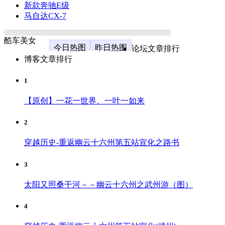
新款奔驰E级
马自达CX-7
酷车美女
今日热图
昨日热图
论坛文章排行
博客文章排行
1
【原创】一花一世界、一叶一如来
2
穿越历史-重返幽云十六州第五站宣化之路书
3
太阳又照桑干河－－幽云十六州之武州游（图）
4