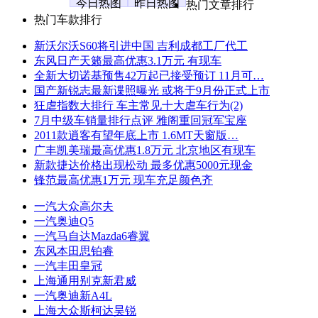
今日热图
昨日热图
热门文章排行
热门车款排行
新沃尔沃S60将引进中国 吉利成都工厂代工
东风日产天籁最高优惠3.1万元 有现车
全新大切诺基预售42万起已接受预订 11月可…
国产新锐志最新谍照曝光 或将于9月份正式上市
狂虐指数大排行 车主常见十大虐车行为(2)
7月中级车销量排行点评 雅阁重回冠军宝座
2011款逍客有望年底上市 1.6MT天窗版…
广丰凯美瑞最高优惠1.8万元 北京地区有现车
新款捷达价格出现松动 最多优惠5000元现金
锋范最高优惠1万元 现车充足颜色齐
一汽大众高尔夫
一汽奥迪Q5
一汽马自达Mazda6睿翼
东风本田思铂睿
一汽丰田皇冠
上海通用别克新君威
一汽奥迪新A4L
上海大众斯柯达昊锐