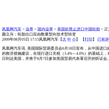
凤凰网汽车
>
业界
>
国内业界
>
美国欲禁止进口中国轮胎
> 正
颜立兴：轮胎出口应由数量型向技术型转变
2009年08月05日 17:15
凤凰网汽车
【
大
中
小
】 【
打印
】
已有评
凤凰网汽车讯 美国国际贸易委员会6月18日宣布，从中国进口
的救济措施建议，在现行进口关税（3.4%～4.0%）的基础上
日到达美国，并将于8月7日参加美国贸易代表署召开的听证