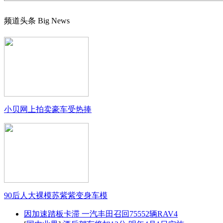
频道头条
Big News
小贝网上拍卖豪车受热捧
90后人大裸模苏紫紫变身车模
因加速踏板卡滞 一汽丰田召回75552辆RAV4