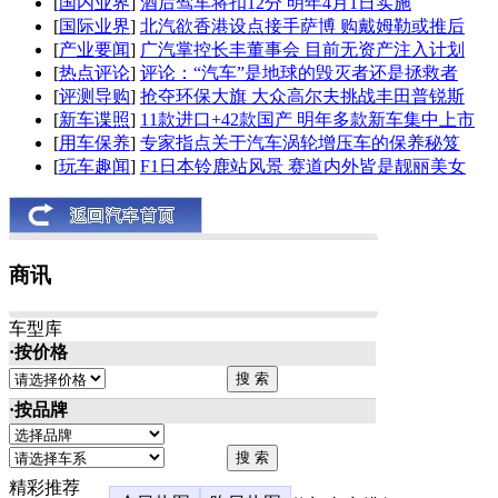
[
国内业界
]
酒后驾车将扣12分 明年4月1日实施
[
国际业界
]
北汽欲香港设点接手萨博 购戴姆勒或推后
[
产业要闻
]
广汽掌控长丰董事会 目前无资产注入计划
[
热点评论
]
评论：“汽车”是地球的毁灭者还是拯救者
[
评测导购
]
抢夺环保大旗 大众高尔夫挑战丰田普锐斯
[
新车谍照
]
11款进口+42款国产 明年多款新车集中上市
[
用车保养
]
专家指点关于汽车涡轮增压车的保养秘笈
[
玩车趣闻
]
F1日本铃鹿站风景 赛道内外皆是靓丽美女
商讯
车型库
·按价格
·按品牌
精彩推荐