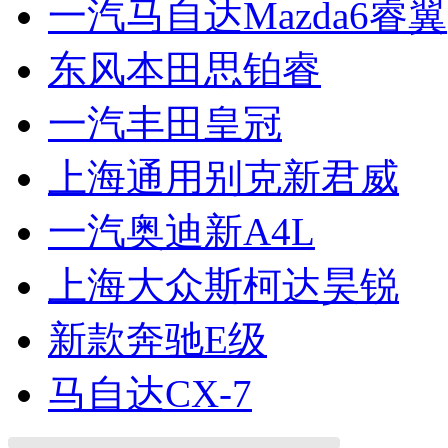
一汽马自达Mazda6睿翼
东风本田思铂睿
一汽丰田皇冠
上海通用别克新君威
一汽奥迪新A4L
上海大众斯柯达昊锐
新款奔驰E级
马自达CX-7