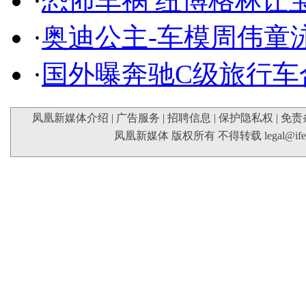
·
恐怖车祸 纽博格林让
·
奥迪公主-车模周伟童
·
国外曝奔驰C级旅行车
凤凰新媒体介绍
|
广告服务
|
招聘信息
|
保护隐私权
|
免责
凤凰新媒体 版权所有 不得转载
legal@if