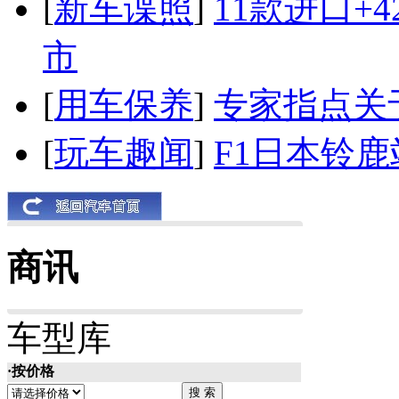
[
新车谍照
]
11款进口+
市
[
用车保养
]
专家指点关
[
玩车趣闻
]
F1日本铃
商讯
车型库
·按价格