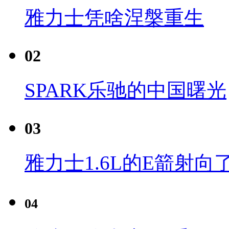
雅力士凭啥涅槃重生
02
SPARK乐驰的中国曙光
03
雅力士1.6L的E箭射向
04