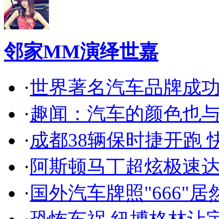
邻家MM演绎世嘉
·
世界著名汽车品牌成
·
趣闻：汽车的颜色也
·
成都38辆保时捷开跑 
·
阿斯顿马丁超炫极速达
·
国外汽车牌照"666"