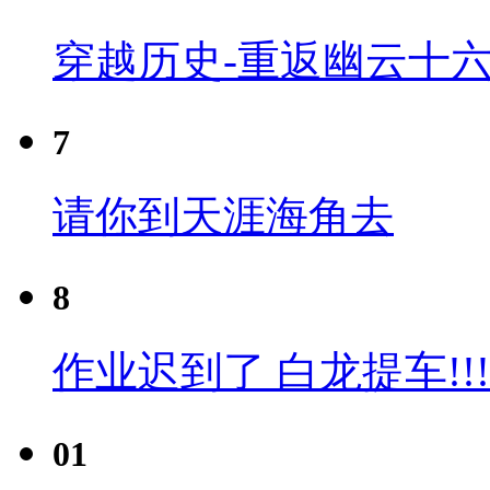
穿越历史-重返幽云十六
7
请你到天涯海角去
8
作业迟到了 白龙提车!!!
01