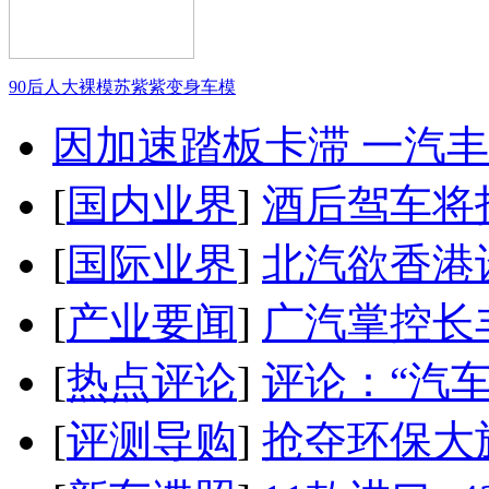
90后人大裸模苏紫紫变身车模
因加速踏板卡滞 一汽丰田
[
国内业界
]
酒后驾车将扣
[
国际业界
]
北汽欲香港
[
产业要闻
]
广汽掌控长
[
热点评论
]
评论：“汽
[
评测导购
]
抢夺环保大