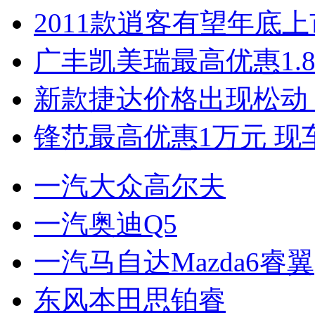
2011款逍客有望年底上市
广丰凯美瑞最高优惠1.
新款捷达价格出现松动 
锋范最高优惠1万元 现
一汽大众高尔夫
一汽奥迪Q5
一汽马自达Mazda6睿翼
东风本田思铂睿