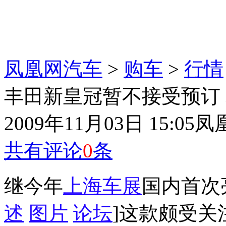
凤凰网汽车
>
购车
>
行情
丰田新皇冠暂不接受预订 
2009年11月03日 15:05
凤
共有评论
0
条
继今年
上海车展
国内首次
述
图片
论坛
]这款颇受关