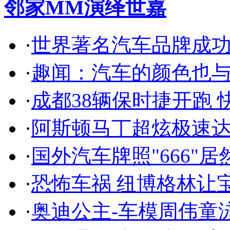
邻家MM演绎世嘉
·
世界著名汽车品牌成
·
趣闻：汽车的颜色也
·
成都38辆保时捷开跑 
·
阿斯顿马丁超炫极速达
·
国外汽车牌照"666"
·
恐怖车祸 纽博格林让
·
奥迪公主-车模周伟童