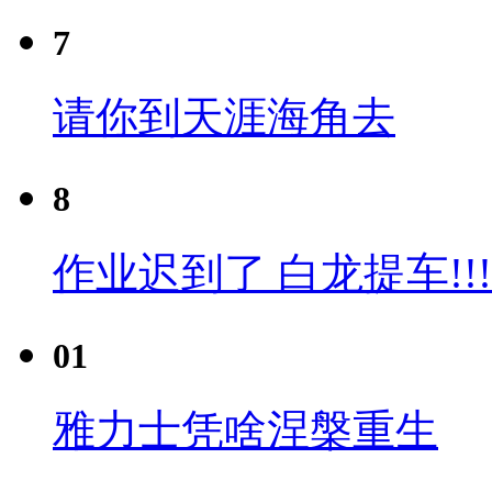
7
请你到天涯海角去
8
作业迟到了 白龙提车!!!
01
雅力士凭啥涅槃重生