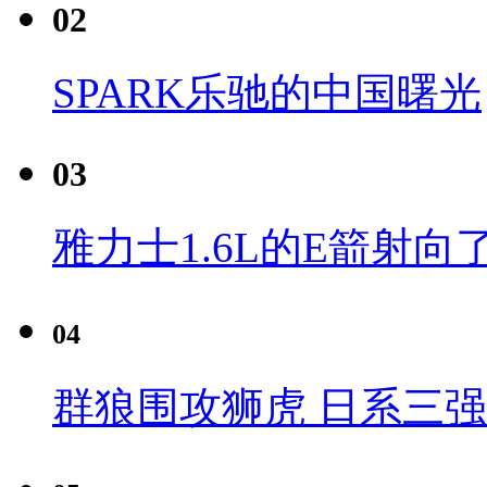
02
SPARK乐驰的中国曙光
03
雅力士1.6L的E箭射向
04
群狼围攻狮虎 日系三