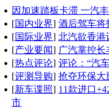
因加速踏板卡滞 一汽丰田
[
国内业界
]
酒后驾车将扣
[
国际业界
]
北汽欲香港
[
产业要闻
]
广汽掌控长
[
热点评论
]
评论：“汽
[
评测导购
]
抢夺环保大
[
新车谍照
]
11款进口+
市