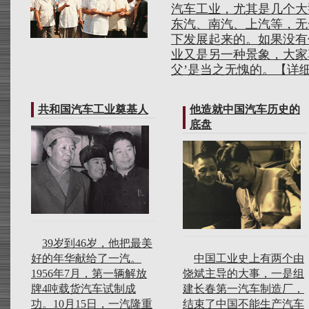
汽车工业，尤其是几个大
东汽、南汽、上汽等，无
下发展起来的。如果没有
业又是另一种景象，大家
父’是当之无愧的。
【详
共和国汽车工业奠基人
他造就中国汽车历史的
底盘
39岁到46岁，他把最美
好的年华献给了一汽。
中国工业史上有两个由
1956年7月，第一辆解放
饶斌主导的大事，一是组
牌4吨载货汽车试制成
建长春第一汽车制造厂，
功。10月15日，一汽隆重
结束了中国不能生产汽车