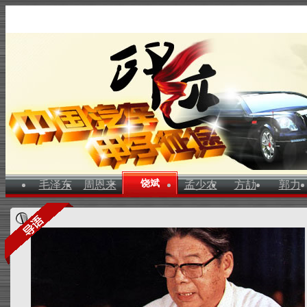
饶斌
毛泽东
周恩来
孟少农
方劼
郭力