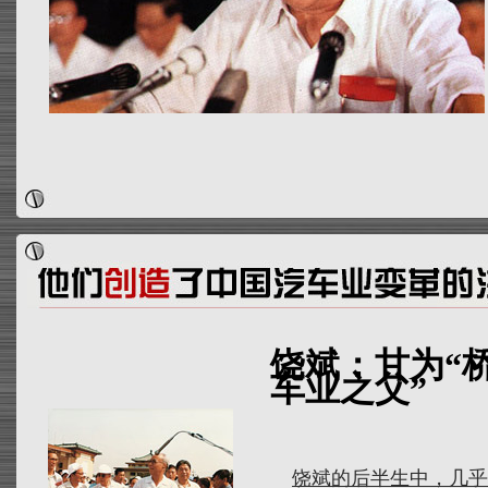
饶斌：甘为“桥
车业之父”
饶斌的后半生中，几乎