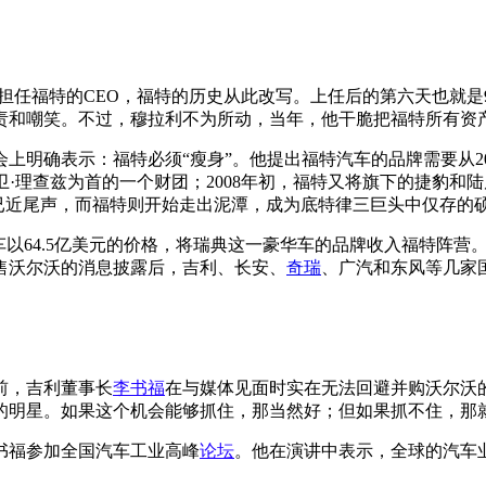
任，担任福特的CEO，福特的历史从此改写。上任后的第六天也就是
和嘲笑。不过，穆拉利不为所动，当年，他干脆把福特所有资产
确表示：福特必须“瘦身”。他提出福特汽车的品牌需要从2006年
大卫·理查兹为首的一个财团；2008年初，福特又将旗下的捷豹和
已近尾声，而福特则开始走出泥潭，成为底特律三巨头中仅存的
汽车以64.5亿美元的价格，将瑞典这一豪华车的品牌收入福特阵营
售沃尔沃的消息披露后，吉利、长安、
奇瑞
、广汽和东风等几家
前，吉利董事长
李书福
在与媒体见面时实在无法回避并购沃尔沃
的明星。如果这个机会能够抓住，那当然好；但如果抓不住，那
李书福参加全国汽车工业高峰
论坛
。他在演讲中表示，全球的汽车