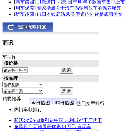
[
新车谍照
]
11款进口+42款国产 明年多款新车集中上市
[
用车保养
]
专家指点关于汽车涡轮增压车的保养秘笈
[
玩车趣闻
]
F1日本铃鹿站风景 赛道内外皆是靓丽美女
商讯
车型库
·按价格
·按品牌
精彩推荐
今日热图
昨日热图
热门文章排行
热门车款排行
新沃尔沃S60将引进中国 吉利成都工厂代工
东风日产天籁最高优惠3.1万元 有现车