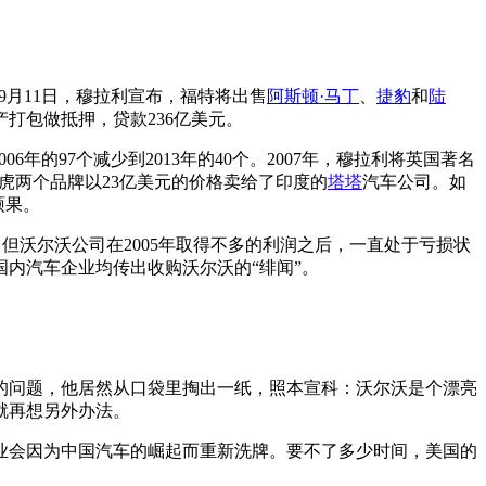
9月11日，穆拉利宣布，福特将出售
阿斯顿·马丁
、
捷豹
和
陆
打包做抵押，贷款236亿美元。
的97个减少到2013年的40个。2007年，穆拉利将英国著名
陆虎两个品牌以23亿美元的价格卖给了印度的
塔塔
汽车公司。如
硕果。
。但沃尔沃公司在2005年取得不多的利润之后，一直处于亏损状
国内汽车企业均传出收购沃尔沃的“绯闻”。
的问题，他居然从口袋里掏出一纸，照本宣科：沃尔沃是个漂亮
就再想另外办法。
业会因为中国汽车的崛起而重新洗牌。要不了多少时间，美国的