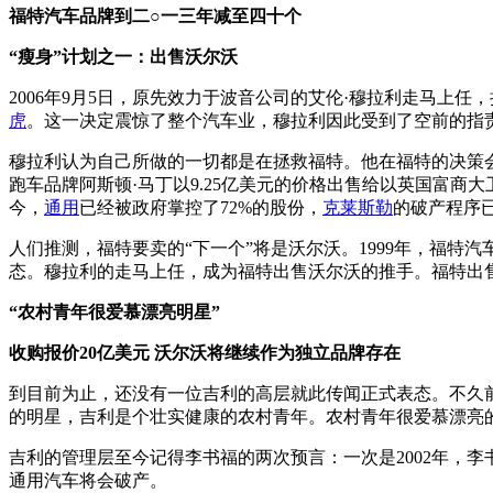
福特汽车品牌到二○一三年减至四十个
“瘦身”计划之一：出售沃尔沃
2006年9月5日，原先效力于波音公司的艾伦·穆拉利走马上
虎
。这一决定震惊了整个汽车业，穆拉利因此受到了空前的指责
穆拉利认为自己所做的一切都是在拯救福特。他在福特的决策会上明
跑车品牌阿斯顿·马丁以9.25亿美元的价格出售给以英国富商
今，
通用
已经被政府掌控了72%的股份，
克莱斯勒
的破产程序
人们推测，福特要卖的“下一个”将是沃尔沃。1999年，福特
态。穆拉利的走马上任，成为福特出售沃尔沃的推手。福特出
“农村青年很爱慕漂亮明星”
收购报价20亿美元 沃尔沃将继续作为独立品牌存在
到目前为止，还没有一位吉利的高层就此传闻正式表态。不久
的明星，吉利是个壮实健康的农村青年。农村青年很爱慕漂亮
吉利的管理层至今记得李书福的两次预言：一次是2002年，
通用汽车将会破产。