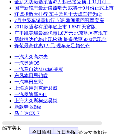
全新大切诺基预售42万起已接受预订 11月可…
国产新锐志最新谍照曝光 或将于9月份正式上市
狂虐指数大排行 车主常见十大虐车行为(2)
7月中级车销量排行点评 雅阁重回冠军宝座
2011款逍客有望年底上市 1.6MT天窗版…
广丰凯美瑞最高优惠1.8万元 北京地区有现车
新款捷达价格出现松动 最多优惠5000元现金
锋范最高优惠1万元 现车充足颜色齐
一汽大众高尔夫
一汽奥迪Q5
一汽马自达Mazda6睿翼
东风本田思铂睿
一汽丰田皇冠
上海通用别克新君威
一汽奥迪新A4L
上海大众斯柯达昊锐
新款奔驰E级
马自达CX-7
酷车美女
今日热图
昨日热图
论坛文章排行