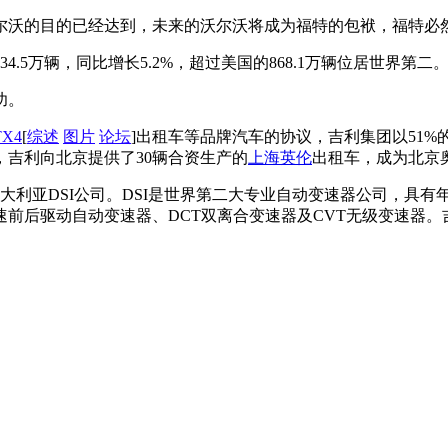
沃尔沃的目的已经达到，未来的沃尔沃将成为福特的包袱，福特
34.5万辆，同比增长5.2%，超过美国的868.1万辆位居世界
功。
TX4
[
综述
图片
论坛
]出租车等品牌汽车的协议，吉利集团以51
，吉利向北京提供了30辆合资生产的
上海英伦
出租车，成为北京
大利亚DSI公司。DSI是世界第二大专业自动变速器公司，具有
前后驱动自动变速器、DCT双离合变速器及CVT无级变速器。吉