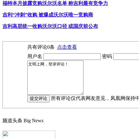
福特本月披露竞购沃尔沃名单 称吉利最有竞争力
吉利“冲刺”收购 被爆成沃尔沃唯一竞购商
吉利高层统一收购沃尔沃口径 或国庆前公布
共有评论
0
条
点击查看
用户名
密码
所有评论仅代表网友意见，凤凰网保持
频道头条
Big News