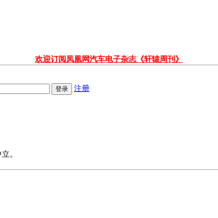
欢迎订阅凤凰网汽车电子杂志《轩辕周刊》
注册
中立。