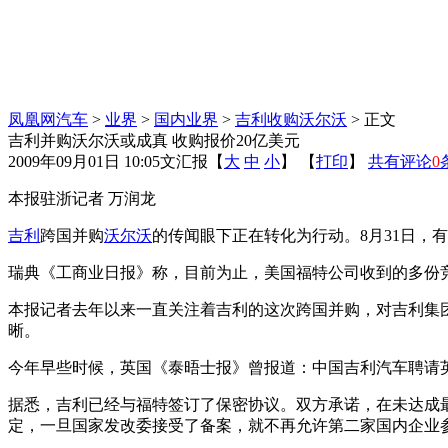
凤凰网汽车
>
业界
>
国内业界
>
吉利收购沃尔沃
> 正文
吉利并购沃尔沃或成真 收购报价20亿美元
2009年09月01日 10:05
文汇报
【
大
中
小
】 【
打印
】
共有评论
0
本报驻浙记者 万润龙
吉利
跨国并购
沃尔沃
的传闻眼下正在转化为行动。8月31日，
瑞典《工商业日报》称，目前为止，美国福特公司收到的多份竞
本报记者去年以来一直关注着吉利的这次跨国并购，对吉利集
晰。
今年早些时候，英国《泰晤士报》曾报道：中国吉利汽车聘请
据悉，吉利已经与福特签订了保密协议。双方承诺，在未达成
定，一旦国家发改委接受了备案，就不再允许第二家国内企业