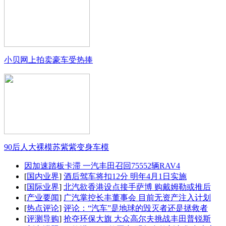
小贝网上拍卖豪车受热捧
90后人大裸模苏紫紫变身车模
因加速踏板卡滞 一汽丰田召回75552辆RAV4
[
国内业界
]
酒后驾车将扣12分 明年4月1日实施
[
国际业界
]
北汽欲香港设点接手萨博 购戴姆勒或推后
[
产业要闻
]
广汽掌控长丰董事会 目前无资产注入计划
[
热点评论
]
评论：“汽车”是地球的毁灭者还是拯救者
[
评测导购
]
抢夺环保大旗 大众高尔夫挑战丰田普锐斯