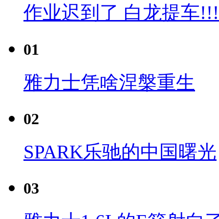
作业迟到了 白龙提车!!!
01
雅力士凭啥涅槃重生
02
SPARK乐驰的中国曙光
03