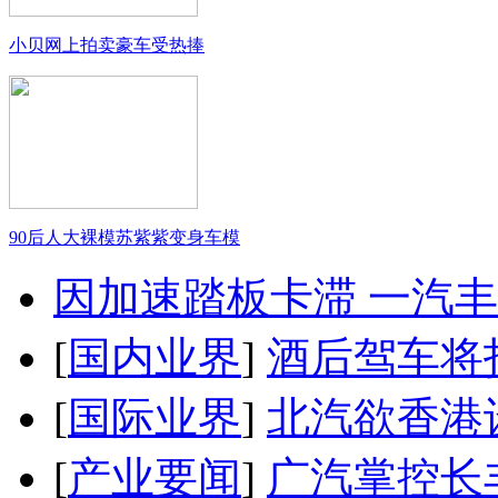
小贝网上拍卖豪车受热捧
90后人大裸模苏紫紫变身车模
因加速踏板卡滞 一汽丰田
[
国内业界
]
酒后驾车将扣
[
国际业界
]
北汽欲香港
[
产业要闻
]
广汽掌控长