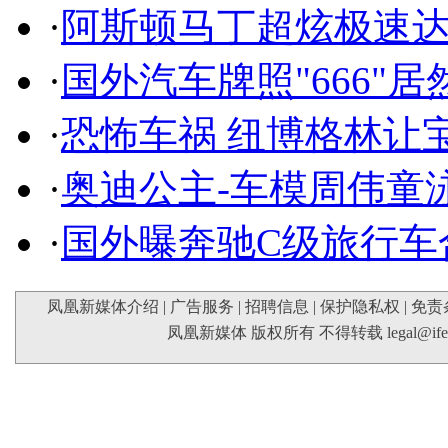
·
阿斯顿马丁超炫极速达
·
国外汽车牌照"666"
·
恐怖车祸 纽博格林让
·
奥迪公主-车模周伟童
·
国外曝奔驰C级旅行车
凤凰新媒体介绍
|
广告服务
|
招聘信息
|
保护隐私权
|
免责
凤凰新媒体 版权所有 不得转载
legal@if