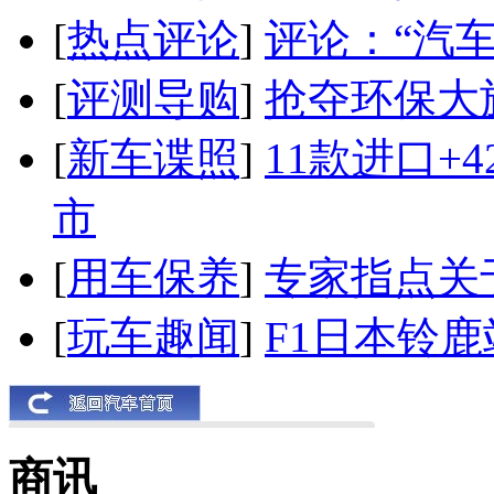
[
热点评论
]
评论：“汽
[
评测导购
]
抢夺环保大
[
新车谍照
]
11款进口+
市
[
用车保养
]
专家指点关
[
玩车趣闻
]
F1日本铃
商讯