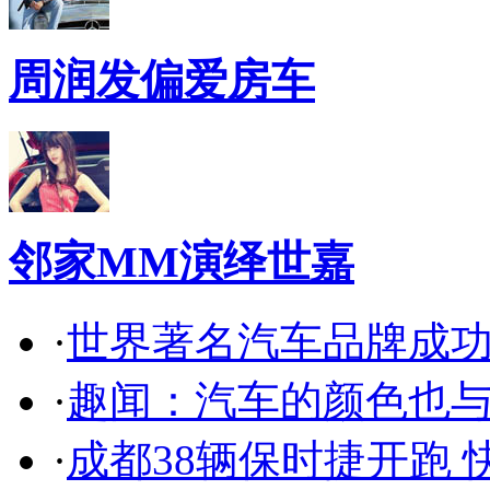
周润发偏爱房车
邻家MM演绎世嘉
·
世界著名汽车品牌成
·
趣闻：汽车的颜色也
·
成都38辆保时捷开跑 