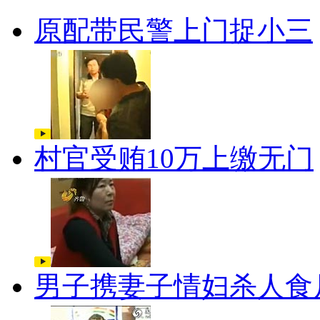
原配带民警上门捉小三
村官受贿10万上缴无门
男子携妻子情妇杀人食