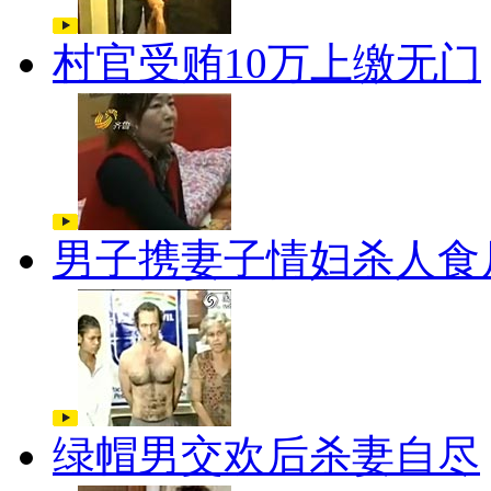
村官受贿10万上缴无门
男子携妻子情妇杀人食
绿帽男交欢后杀妻自尽