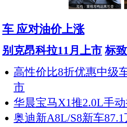
耳鸣：重视耳鸣远离耳聋
车 应对油价上涨
别克昂科拉11月上市
标致
高性价比8折优惠中级
市
华晨宝马X1推2.0L手
奥迪新A8L/S8新车87.