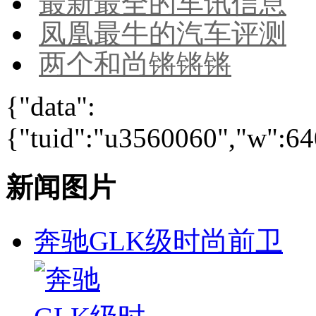
最新最全的车讯信息
凤凰最牛的汽车评测
两个和尚锵锵锵
{"data":
{"tuid":"u3560060","w":640
新闻图片
奔驰GLK级时尚前卫