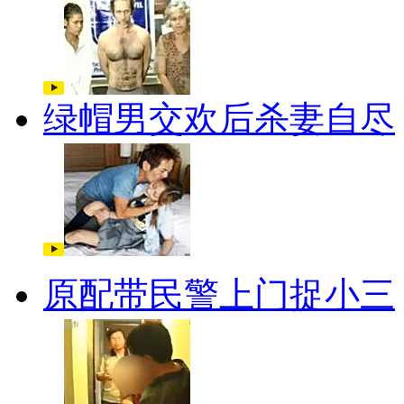
绿帽男交欢后杀妻自尽
原配带民警上门捉小三