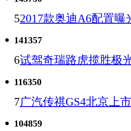
5
2017款奥迪A6配置曝
141357
6
试驾奇瑞路虎揽胜极光
116350
7
广汽传祺GS4北京上市 
104859