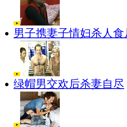
男子携妻子情妇杀人食
绿帽男交欢后杀妻自尽