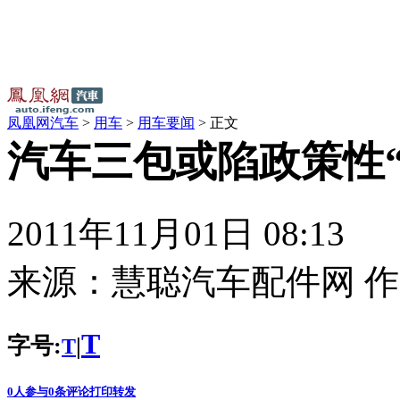
凤凰网汽车
>
用车
>
用车要闻
> 正文
汽车三包或陷政策性“空
2011年11月01日 08:13
来源：
慧聪汽车配件网
作
T
字号:
|
T
0
人参与
0
条评论
打印
转发