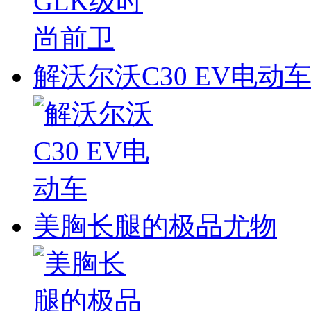
解沃尔沃C30 EV电动
美胸长腿的极品尤物