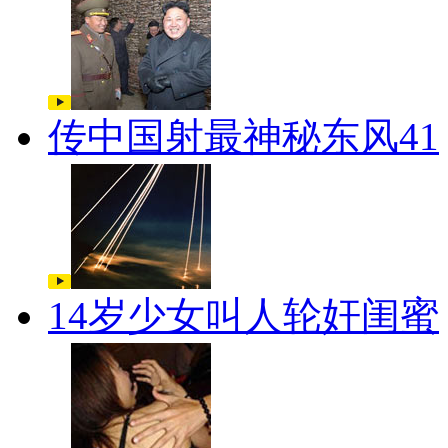
传中国射最神秘东风41
14岁少女叫人轮奸闺蜜