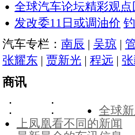
全球汽车论坛精彩观点
发改委11日或调油价
汽车专栏：
南辰
|
吴琼
|
张耀东
|
贾新光
|
程远
|
张
商讯
全球新
上凤凰看不同的新闻