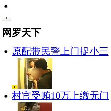
网罗天下
原配带民警上门捉小三
村官受贿10万上缴无门