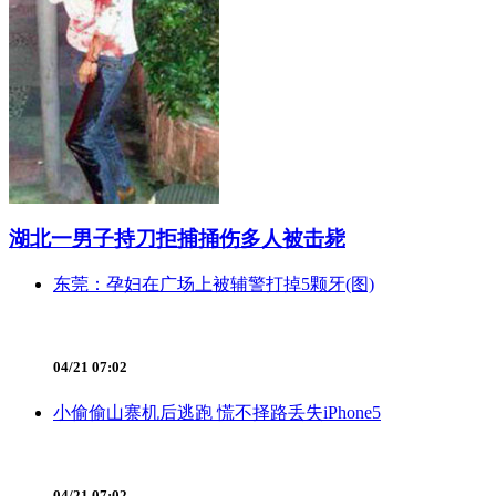
湖北一男子持刀拒捕捅伤多人被击毙
东莞：孕妇在广场上被辅警打掉5颗牙(图)
04/21 07:02
小偷偷山寨机后逃跑 慌不择路丢失iPhone5
04/21 07:02