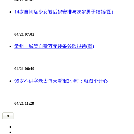
14岁自闭症少女被后妈安排与28岁男子结婚(图)
04/21 07:02
常州一城管自费万元装备谷歌眼镜(图)
04/21 06:49
95岁不识字老太每天看报2小时：就图个开心
04/21 11:28