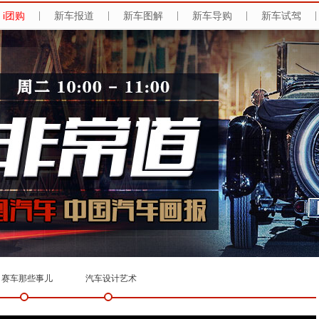
i团购
|
新车报道
|
新车图解
|
新车导购
|
新车试驾
|
赛车那些事儿
汽车设计艺术