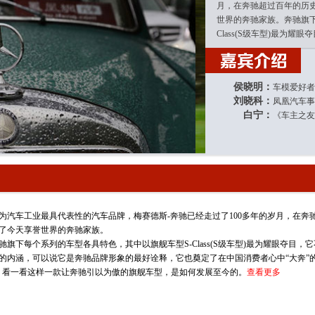
然白宁是这么年轻的一个小伙子，今天咱们探探他的心路历程。这么年轻的小伙子为
月，在奔驰超过百年的历
来自凤凰汽车事业部总经理刘晓科。
世界的奔驰家族。奔驰旗下
Class(S级车型)最为耀眼
家聊的话题是奔驰老爷车的收藏，前期我们也做了调查，发现在中国收藏老爷车的奔
主题介绍
侯晓明：
车模爱好者
收老车，所谓的老车，我们现在国内不像国外界定那么深，国外一般在25年以上叫
刘晓科：
凤凰汽车事
放以后，进出口放开了，80年代左右的车比较多，那会进出量最大的就是奔驰。大家对奔
白宁：
《车主之友
这些奔驰老爷车大概车铃有多长？
嘉宾介绍
在28年。
汽车工业最具代表性的汽车品牌，梅赛德斯-奔驰已经走过了100多年的岁月，在奔
了今天享誉世界的奔驰家族。
旗下每个系列的车型各具特色，其中以旗舰车型S-Class(S级车型)最为耀眼夺目
个话题，节目一开始我一说节目的主题就有一些听众反馈说高大尚跟我们没什么关
的内涵，可以说它是奔驰品牌形象的最好诠释，它也奠定了在中国消费者心中“大奔”的
们想摇一号还没摇上呢，还收藏。三位跟我们说说先回答第一个疑问，为什么要收藏，
，看一看这样一款让奔驰引以为傲的旗舰车型，是如何发展至今的。
查看更多
友也说，我也爱车，但是总觉得收藏老爷车有钱有闲有地，这三样我都不具备。为