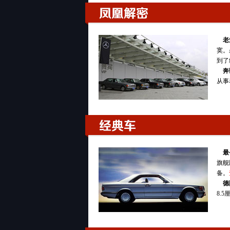
刘晓科：我们觉得有一个共同的情结，这批车大
着126过来以后，别说看一眼，就觉得这车太
有一年春节我爸的一个朋友，正好出去，他回老
春节是我有史以来过的最开心的春节。后来也犯
老
寞。
就拧，因为不了解这个，开了两天就打不着火了
到了
候的感觉，所以就收藏了这样一些车。
奔
主持人 梁洪：你觉得这是一种圆梦，藏在你们
凤凰解密
从事
种观点吗？
侯晓明：我觉得收藏老爷车，其实没有那么苛刻
贵，才几万块钱。
刘晓科：2.7万。
侯晓明：一般能买的起车的人也能买的起。刚才
最
上路，我们现在限行的法规对老式的车辆由于环
旗舰
主持人 梁洪：就是一个乐子，你同意刚才晓科
备。
收藏？
德
经典车
侯晓明：可能我们在座的都有这种童年的想法，
8.
单，在长安街想看见奔驰车，最起码要等半天。
这个车实际上是伴着我们长大的一辆车，就像北