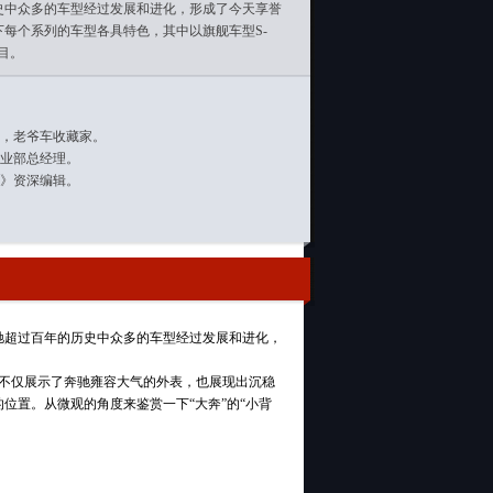
史中众多的车型经过发展和进化，形成了今天享誉
每个系列的车型各具特色，其中以旗舰车型S-
夺目。
，老爷车收藏家。
业部总经理。
》资深编辑。
驰超过百年的历史中众多的车型经过发展和进化，
，它不仅展示了奔驰雍容大气的外表，也展现出沉稳
位置。从微观的角度来鉴赏一下“大奔”的“小背