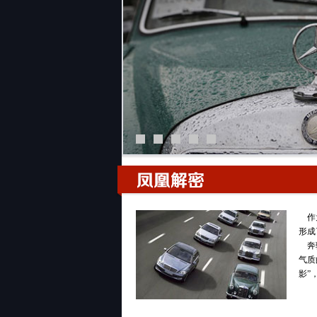
主持人 梁洪：白宁一出现，一定跟老有关，虽
什么总爱老物件，老东西。还有我们的合作伙伴
刘晓科：听众朋友大家好。
主持人 梁洪：欢迎三位，既然我们今天要和大
驰是最多的。为什么奔驰车最多，好收是吧？
刘晓科：主要是这个车的车型比较多，大家毕竟
young Class，咱们国内大概因为改革开
驰是目前我们比较好收藏的一些老爷车。
主持人 梁洪：你们三位跟我们说说你们所谓的
刘晓科：我的还可以吧，我的应该85年的，到现
主持人 梁洪：侯爷应该不只一部奔驰？
侯晓明：我最老的是1965年的W111的车。
主持人 梁洪：这个够老，白宁的呢？
作为
白宁：我的也是126代，84、85年的。
形成
奔驰
主持人 梁洪：这算中青年了。咱们先聊这样一
气质
系，1303也说，今天的话题太不接地气，我
凤凰解密
影”
为什么大家一听觉得这件事离我很远。有一位网
什么你们就能收藏？