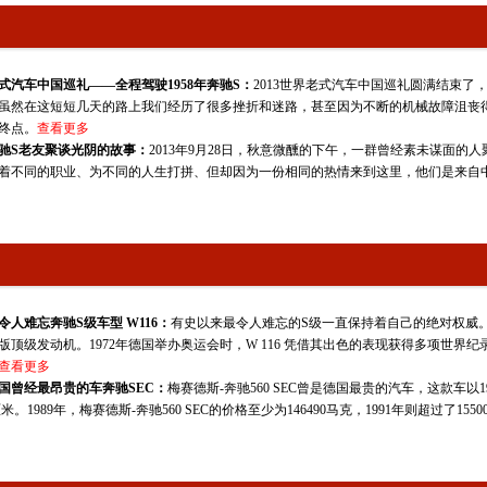
概都是80年代左右，在我们那会，我们什么都没有，而且在我小的时候看着当时开
棒了。家里有个亲戚谁开一下，哪怕坐一下，这一天就特别开心。我印象特别深的，
家过节，他也是做买卖的，就留了一台126，给我爸司机说你们春节可以用，那个
了一个糗事，126特别逗，它打油的时候，必须先拧开一下。以前的老车直接上来
式汽车中国巡礼——全程驾驶1958年奔驰S：
2013世界老式汽车中国巡礼圆满结束
虽然在这短短几天的路上我们经历了很多挫折和迷路，甚至因为不断的机械故障沮丧
，后来也有点遗憾。我现在有一些时间和精力了以后，我就想如果能够再重回小时
终点。
查看更多
驰S老友聚谈光阴的故事：
2013年9月28日，秋意微醺的下午，一群曾经素未谋面
心里的一种情结。侯爷你觉得大家说的有闲，有钱，有空才去玩这个东西，你认可这
着不同的职业、为不同的人生打拼、但却因为一份相同的热情来到这里，他们是来自
的条件，首先不一定要有钱，一个老爷车像刚才刘老师介绍，他买的时候不是很
提到摇号，其实老爷车不用摇号，我们玩老爷车的人非常想能有一个号开着老爷车
令人难忘奔驰S级车型 W116：
有史以来最令人难忘的S级一直保持着自己的绝对权威。无论
保的问题，不能上路，那就不用号，等于就是买了一件男人的大玩具放在家里。
版顶级发动机。1972年德国举办奥运会时，W 116 凭借其出色的表现获得多项世
讲的他在小时候有一个情结，自己有了条件之后让这个情结付诸于实施，您为什么要
查看更多
国曾经最昂贵的车奔驰SEC：
梅赛德斯-奔驰560 SEC曾是德国最贵的汽车，这款车
小的时候认为，首先汽车就很难看见，当时要能看见一辆奔驰车，我家当时住东
5厘米。1989年，梅赛德斯-奔驰560 SEC的价格至少为146490马克，1991年则超过了155
不像现在一个红绿灯有可能看见50辆，这也就是一个圆梦。当时就是看，现在觉得
京的公交车一样。以前只能看，现在有一点条件，这个车也相对比较便宜，收藏一