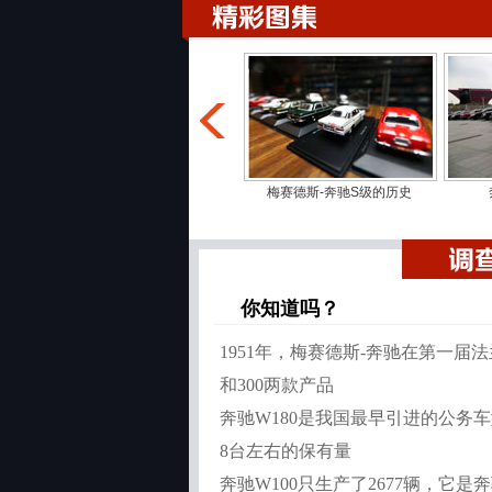
辆真的是圆梦。
主持人 梁洪：针对二位讲的，我要告诉您的是
收集老爷车并不像您想象的那么高端，我们直播
白宁：收老车就是因为这个人很感性，他敢想敢
地方，每年要交好多税，验车要花好多钱，各种
路上看过一回车，这种情结就奠定在心理。人比
精彩图集
来玩奔驰到现在玩雪铁龙都是这样，一路跟着感
梅赛德斯-奔驰S级的历史
主持人 梁洪：拥有这样一个车到底带给你什么
有。
白宁：有这方面的感觉，当你开着它上路，因为
停下来加油，很多人都跟你聊天，这种分享的感
你知道吗？
刘晓科：我的车正常的验车手续，我修理完以后
有人问我，你今来工体看球了，那个人完全不认
1951年，梅赛德斯-奔驰在第一届
博里面的车，我就找着你了。我经常开那个车，
和300两款产品
主持人 梁洪：我们和大家一起来聊奔驰老爷车
投
着内心情结的人，我们稍后和大家听一听他们收
奔驰W180是我国最早引进的公务
样的故事大家能够对老爷车的收藏有更加全面的
8台左右的保有量
您正在收听的是来自FM103.9兆赫，北京交
奔驰W100只生产了2677辆，它