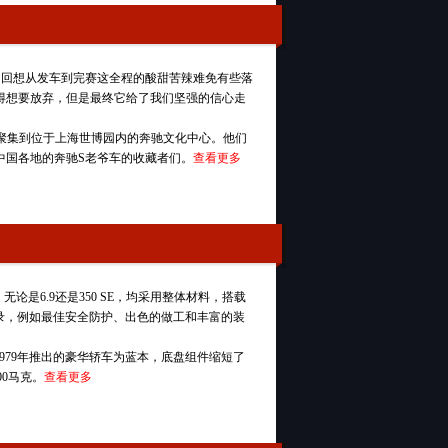
了，回想从发车到完赛这全程的酸甜苦辣难免有些落
得想要放弃，但是最终它给了我们坚强的信心走
的人聚集到位于上海世博园内的奔驰文化中心。他们
中国各地的奔驰S老爷车的收藏者们。
查看更多
是6.9还是350 SE，均采用整体材料，搭载
界纪录，例如最佳安全防护、出色的做工和丰富的装
以1979年推出的豪华轿车为蓝本，底盘组件缩短了
000马克。
查看更多