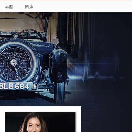
车型
|
图库