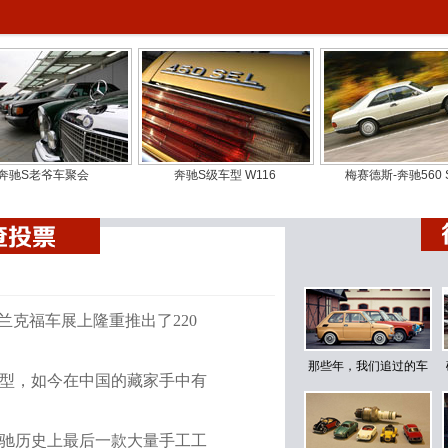
，这个和您想象的真不一样，通过我们节目慢慢的介绍，大家就能够了解目前在中国
间的这几位，他们都是要圆自己儿时的情结。白宁也是这样吗？
干，很多人心目中都有喜欢的东西，他可能比较理性，比较现实，收这么一个车占
算计算了吧。真正付诸实践的这些人就是小时候看了一个片子，或者像侯爷说在马
较感性，容易因为某种感觉就干一个什么事情。我就是这样，从最早玩126P到后
觉走，感觉一直在心里，当你遇到机遇，遇到车的时候，这一宿就睡不着了。
奔驰S老爷车聚会
奔驰S级车型 W116
梅赛德斯-奔驰560 
样的精神满足，就是一种拥有欲吗？曾经我没有，现在我有条件有了，现在我就要
咱们这车更新很快，你开一个八几年的车上路，就跟别人很不一样。很多人看你，
觉还是挺好的。
开它上马路，印象最深的是有一次我去工体看球，我把车停那边了，突然微博里面
识。他就@了我一下，我说怎么了，他说我看见一台车好像像之前转发过的一个微
法兰克福车展上隆重推出了220
我的老爷车开在马路上很多人都在围观来看。
的收藏，我们首先和大家分享的就是这是一种圆梦，所有收集老爷车的人他们都是有
那些年，我们追过的车
票调查
藏老爷车的故事。某一款车到底经历了什么样的故事，最后能够拥有，也许通过这
车型，如今在中国的藏家手中有
了解。
通广播汽车天下、凤凰汽车、中国汽车画报联合出品的《汽车非常道》，今天我们和大
是奔驰历史上最后一款大量手工工