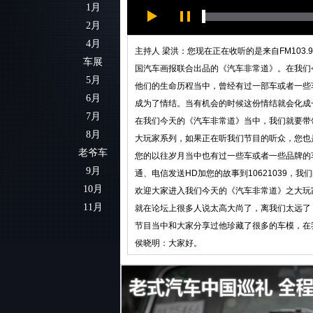
1月
2月
4月
主持人 梁洪：您现在正在收听的是来自FM10
车展
国汽车画报联合出品的《汽车非常道》。在我们
5月
他们的生命历程当中，曾经有过一部车或者一些
6月
成为了情结。当有机会的时候这份情结就会化成
7月
在我们今天的《汽车非常道》当中，我们就要带
8月
大玩家系列，如果正在听我们节目的听众，您也
老爷车
您的以往岁月当中也有过一些车或者一些品牌的
9月
通、电信发送HD加您的故事到10621039，我
10月
欢迎大家进入我们今天的《汽车非常道》之大玩
11月
就在论坛上很多人说太高大尚了，离我们太远了
节目当中和大家分享过他珍藏了很多的车模，在
侯晓明：大家好。
主持人 梁洪：上次是和我们一起分享您珍藏的
《车主之友》的资深编辑白宁。
白宁：大家好我是白宁。