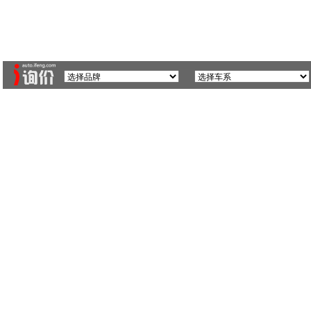
安
更多城市>>
广州车展
报价
文章
车型论坛