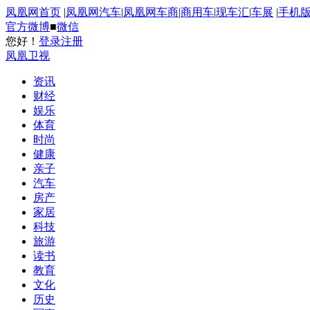
凤凰网首页
|
凤凰网汽车
|
凤凰网车商
|
商用车
|
现车汇
|
车展
|
手机
官方微博
■
微信
您好！
登录
注册
凤凰卫视
资讯
财经
娱乐
体育
时尚
健康
亲子
汽车
房产
家居
科技
旅游
读书
教育
文化
历史