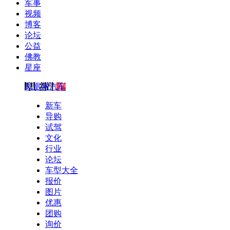
军事
视频
博客
论坛
公益
佛教
星座
凤凰网汽车
新车
导购
试驾
文化
行业
论坛
车型大全
报价
图片
优惠
团购
询价