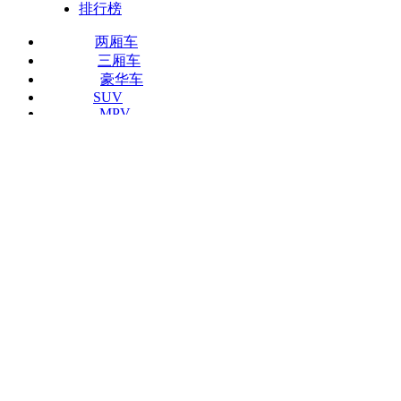
排行榜
两厢车
三厢车
豪华车
SUV
MPV
旅行车
跑车
敞篷车
北京
切换城市
北京
上海
广州
沈阳
长春
昆明
长沙
天津
兰州
南京
武汉
南宁
重庆
西
当前位置：
凤凰网汽车
>
武汉
>
降价
>
正文
2017
广汽本田
-
冠道
车系首页
参数配置
实拍图片