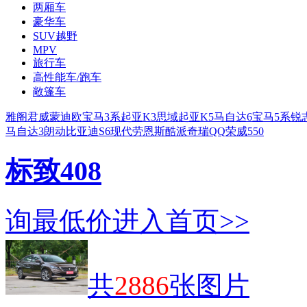
两厢车
豪华车
SUV越野
MPV
旅行车
高性能车/跑车
敞篷车
雅阁
君威
蒙迪欧
宝马3系
起亚K3
思域
起亚K5
马自达6
宝马5系
锐
马自达3
朗动
比亚迪S6
现代劳恩斯酷派
奇瑞QQ
荣威550
标致408
询最低价
进入首页>>
共
2886
张图片