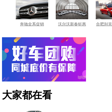
奔驰全系促销
沃尔沃新春钜惠
合肥别克
大家都在看