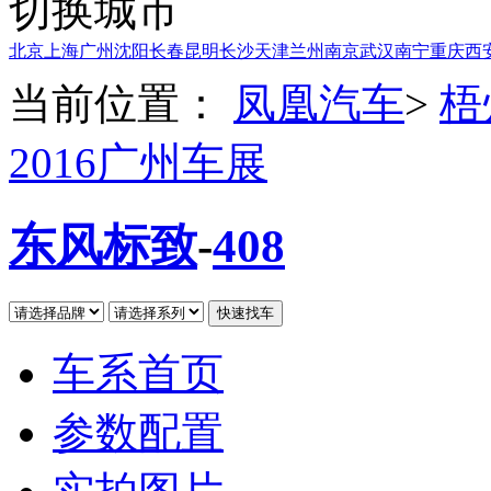
切换城市
北京
上海
广州
沈阳
长春
昆明
长沙
天津
兰州
南京
武汉
南宁
重庆
西
当前位置：
凤凰汽车
>
梧
2016广州车展
东风标致
-
408
车系首页
参数配置