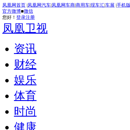
凤凰网首页
|
凤凰网汽车
|
凤凰网车商
|
商用车
|
现车汇
|
车展
|
手机
官方微博
■
微信
您好！
登录
注册
凤凰卫视
资讯
财经
娱乐
体育
时尚
健康