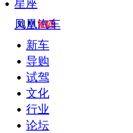
星座
凤凰汽车
新车
导购
试驾
文化
行业
论坛