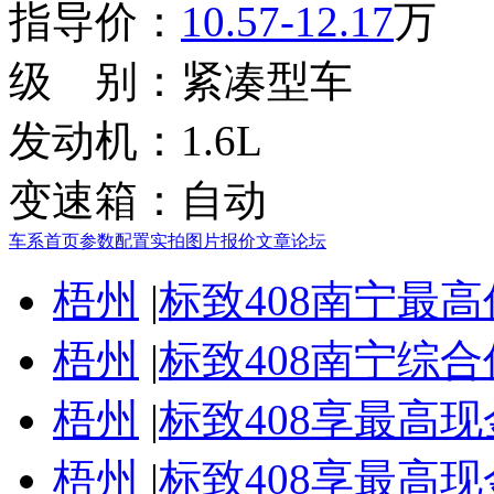
指导价：
10.57-12.17
万
级 别：
紧凑型车
发动机：
1.6L
变速箱：
自动
车系首页
参数配置
实拍图片
报价
文章
论坛
梧州
|
标致408南宁最高
梧州
|
标致408南宁综合
梧州
|
标致408享最高现
梧州
|
标致408享最高现