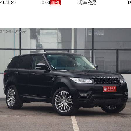
89-51.89
0.00
询价
现车充足
02