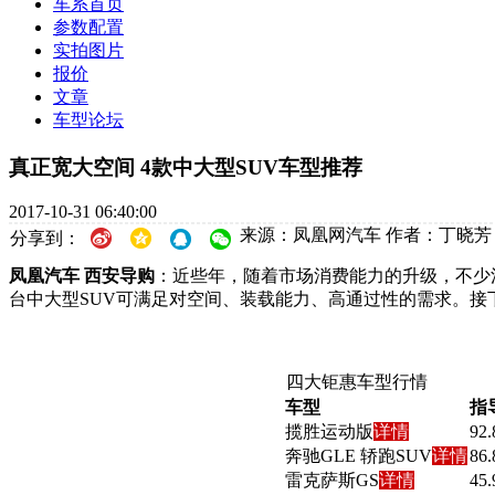
车系首页
参数配置
实拍图片
报价
文章
车型论坛
真正宽大空间 4款中大型SUV车型推荐
2017-10-31 06:40:00
来源：凤凰网汽车
作者：丁晓芳
分享到：
凤凰汽车 西安导购
：近些年，随着市场消费能力的升级，不少
台中大型SUV可满足对空间、装载能力、高通过性的需求。接
四大钜惠车型行情
车型
指
揽胜运动版
详情
92.
奔驰GLE 轿跑SUV
详情
86.
雷克萨斯GS
详情
45.