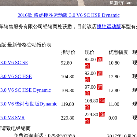
2016款 路虎揽胜运动版 3.0 V6 SC HSE Dynamic
车销售服务有限公司经销商处获悉，目前该店
揽胜运动版
车型有
动版 最新价格变动报价表
指导价
现价
优惠幅度
82.00
询
3.0 V6 SC SE
92.80
10.80
价
92.00
询
3.0 V6 SC HSE
104.80
12.80
价
97.00
询
3.0 V6 SC HSE Dynamic
109.80
12.80
价
108.80
询
 3.0 V6 锋尚创世版Dynamic
119.80
11.00
价
229.80
询
5.0 V8 SVR
229.80
0.00
价
惠请致电经销商
免费咨询电话：02986557555
2017年10月