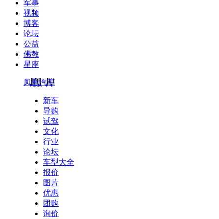
军事
视频
博客
论坛
公益
佛教
星座
凤凰汽车
新车
导购
试驾
文化
行业
论坛
车型大全
报价
图片
优惠
团购
询价