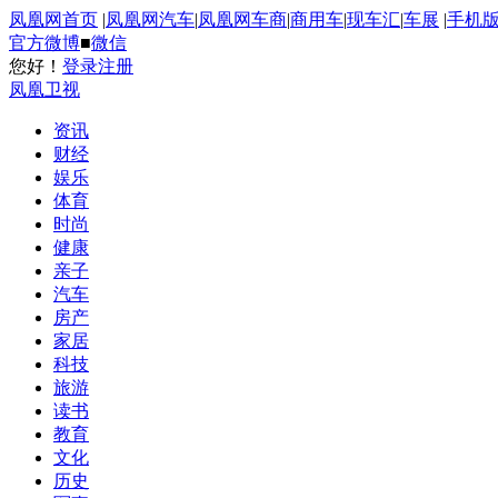
凤凰网首页
|
凤凰网汽车
|
凤凰网车商
|
商用车
|
现车汇
|
车展
|
手机
官方微博
■
微信
您好！
登录
注册
凤凰卫视
资讯
财经
娱乐
体育
时尚
健康
亲子
汽车
房产
家居
科技
旅游
读书
教育
文化
历史