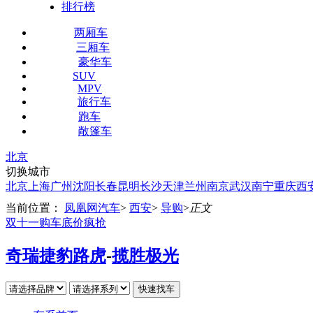
排行榜
两厢车
三厢车
豪华车
SUV
MPV
旅行车
跑车
敞篷车
北京
切换城市
北京
上海
广州
沈阳
长春
昆明
长沙
天津
兰州
南京
武汉
南宁
重庆
西
当前位置：
凤凰网汽车
>
西安
>
导购
>
正文
双十一购车底价疯抢
奇瑞捷豹路虎
-
揽胜极光