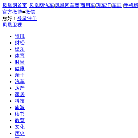
凤凰网首页
|
凤凰网汽车
|
凤凰网车商
|
商用车
|
现车汇
|
车展
|
手机
官方微博
■
微信
您好！
登录
注册
凤凰卫视
资讯
财经
娱乐
体育
时尚
健康
亲子
汽车
房产
家居
科技
旅游
读书
教育
文化
历史