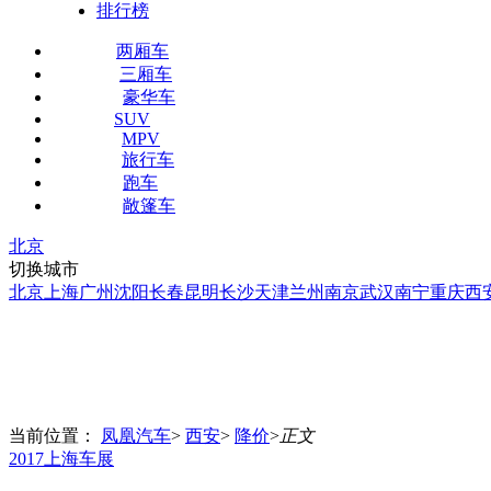
排行榜
两厢车
三厢车
豪华车
SUV
MPV
旅行车
跑车
敞篷车
北京
切换城市
北京
上海
广州
沈阳
长春
昆明
长沙
天津
兰州
南京
武汉
南宁
重庆
西
当前位置：
凤凰汽车
>
西安
>
降价
>
正文
2017上海车展