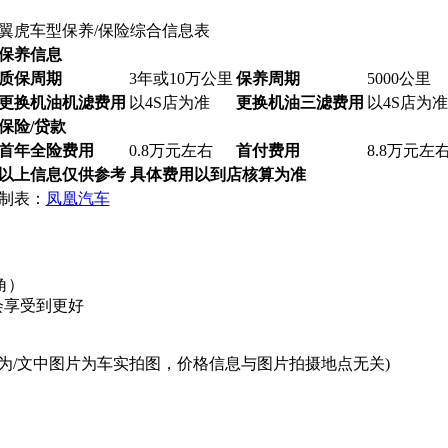
翼虎车型保养/保险综合信息表
保养信息
质保周期
3年或10万公里
保养周期
5000公里
更换机油机滤费用
以4S店为准
更换机油三滤费用
以4S店为准
保险/贷款
首年全险费用
0.8万元左右
首付费用
8.8万元左
以上信息仅供参考 具体费用以到店核算为准
制表：
凤凰汽车
角）
会享受到更好
为/文中图片为车实拍图，价格信息与图片拍摄地点无关)