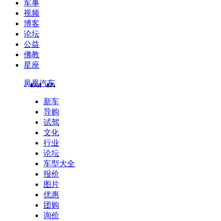
军事
视频
博客
论坛
公益
佛教
星座
凤凰汽车
新车
导购
试驾
文化
行业
论坛
车型大全
报价
图片
优惠
团购
询价