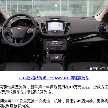
2017款 福特翼虎 EcoBoost 180 四驱豪翼型
ost 180 两驱铂翼型为例，新车第一年保险费用在0.8万元左右。贷
具体费用根据车型以到店核算为准。
期为每5000公里更换一次机油、机滤，费用以4S店为准。更
同以到店核算为准。