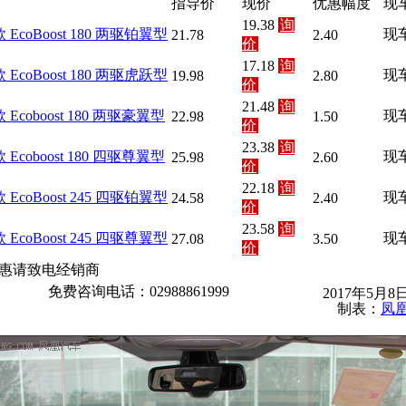
指导价
现价
优惠幅度
现
19.38
询
款 EcoBoost 180 两驱铂翼型
现
21.78
2.40
价
17.18
询
款 EcoBoost 180 两驱虎跃型
现
19.98
2.80
价
21.48
询
款 Ecoboost 180 两驱豪翼型
现
22.98
1.50
价
23.38
询
款 Ecoboost 180 四驱尊翼型
现
25.98
2.60
价
22.18
询
款 EcoBoost 245 四驱铂翼型
现
24.58
2.40
价
23.58
询
款 EcoBoost 245 四驱尊翼型
现
27.08
3.50
价
惠请致电经销商
免费咨询电话：02988861999
2017年5月
制表：
凤