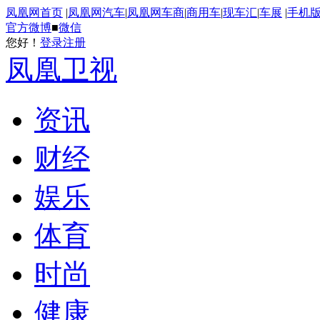
凤凰网首页
|
凤凰网汽车
|
凤凰网车商
|
商用车
|
现车汇
|
车展
|
手机
官方微博
■
微信
您好！
登录
注册
凤凰卫视
资讯
财经
娱乐
体育
时尚
健康