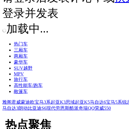
登录并发表
加载中...
热门车
三厢车
两厢车
豪华车
SUV越野
MPV
旅行车
高性能车/跑车
敞篷车
雅阁
君威
蒙迪欧
宝马3系
起亚K3
思域
起亚K5
马自达6
宝马5系
锐
马自达3
朗动
比亚迪S6
现代劳恩斯酷派
奇瑞QQ
荣威550
热点聚焦