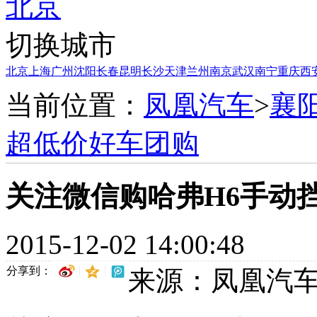
北京
切换城市
北京
上海
广州
沈阳
长春
昆明
长沙
天津
兰州
南京
武汉
南宁
重庆
西
当前位置：
凤凰汽车
>
襄
超低价好车团购
关注微信购哈弗H6手动
2015-12-02 14:00:48
分享到：
来源：凤凰汽