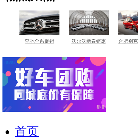
奔驰全系促销
沃尔沃新春钜惠
合肥别克
首页