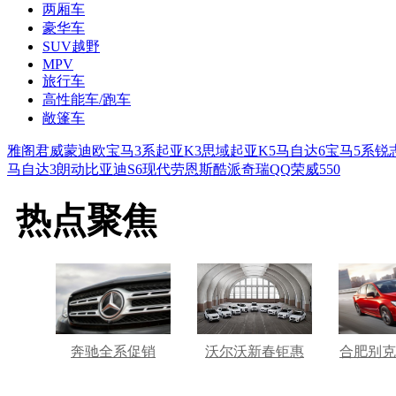
两厢车
豪华车
SUV越野
MPV
旅行车
高性能车/跑车
敞篷车
雅阁
君威
蒙迪欧
宝马3系
起亚K3
思域
起亚K5
马自达6
宝马5系
锐
马自达3
朗动
比亚迪S6
现代劳恩斯酷派
奇瑞QQ
荣威550
热点聚焦
奔驰全系促销
沃尔沃新春钜惠
合肥别克