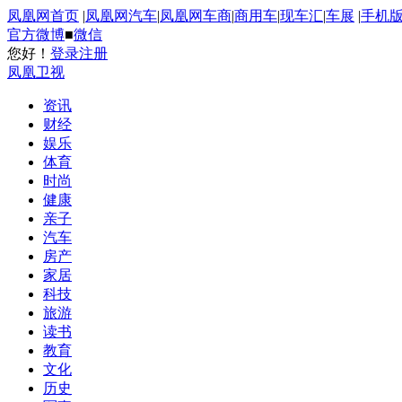
凤凰网首页
|
凤凰网汽车
|
凤凰网车商
|
商用车
|
现车汇
|
车展
|
手机
官方微博
■
微信
您好！
登录
注册
凤凰卫视
资讯
财经
娱乐
体育
时尚
健康
亲子
汽车
房产
家居
科技
旅游
读书
教育
文化
历史