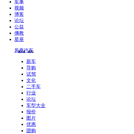
军事
视频
博客
论坛
公益
佛教
星座
凤凰汽车
新车
导购
试驾
文化
二手车
行业
论坛
车型大全
报价
图片
优惠
团购