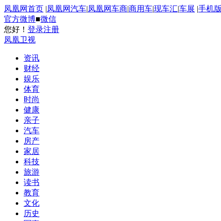
凤凰网首页
|
凤凰网汽车
|
凤凰网车商
|
商用车
|
现车汇
|
车展
|
手机
官方微博
■
微信
您好！
登录
注册
凤凰卫视
资讯
财经
娱乐
体育
时尚
健康
亲子
汽车
房产
家居
科技
旅游
读书
教育
文化
历史