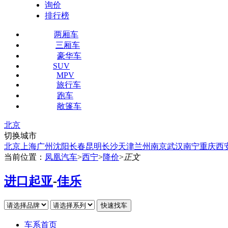
询价
排行榜
两厢车
三厢车
豪华车
SUV
MPV
旅行车
跑车
敞篷车
北京
切换城市
北京
上海
广州
沈阳
长春
昆明
长沙
天津
兰州
南京
武汉
南宁
重庆
西
当前位置：
凤凰汽车
>
西宁
>
降价
>
正文
进口起亚
-
佳乐
车系首页