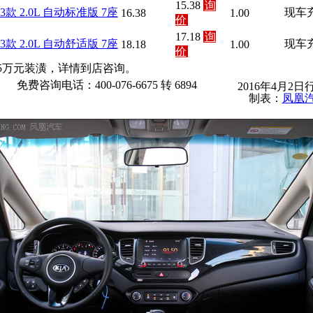
15.38
询
13款 2.0L 自动标准版 7座
现车
16.38
1.00
价
17.18
询
13款 2.0L 自动舒适版 7座
现车
18.18
1.00
价
.5万元装潢，详情到店咨询。
免费咨询电话：400-076-6675 转 6894
2016年4月2日
制表：
凤凰