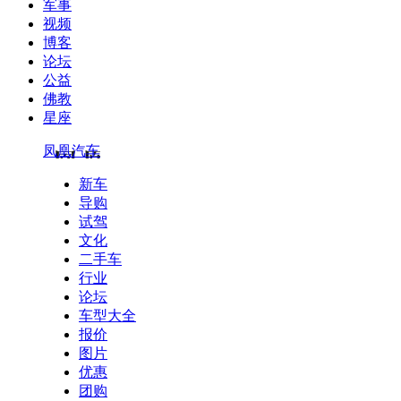
军事
视频
博客
论坛
公益
佛教
星座
凤凰汽车
新车
导购
试驾
文化
二手车
行业
论坛
车型大全
报价
图片
优惠
团购