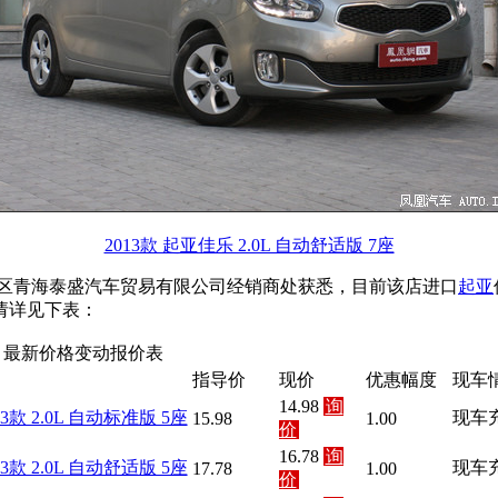
2013款 起亚佳乐 2.0L 自动舒适版 7座
区青海泰盛汽车贸易有限公司经销商处获悉，目前该店进口
起亚
请详见下表：
 最新价格变动报价表
指导价
现价
优惠幅度
现车
14.98
询
13款 2.0L 自动标准版 5座
现车
15.98
1.00
价
16.78
询
13款 2.0L 自动舒适版 5座
现车
17.78
1.00
价