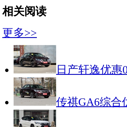
相关阅读
更多>>
日产轩逸优惠0
传祺GA6综合