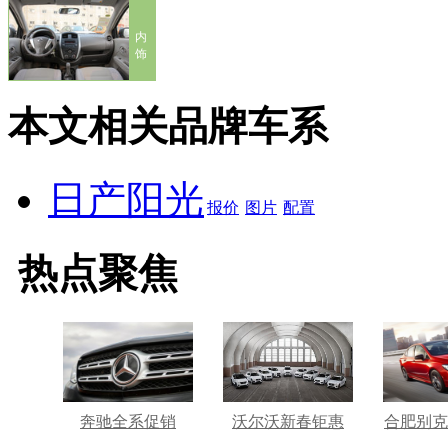
内
饰
本文相关品牌车系
日产阳光
报价
图片
配置
热点聚焦
奔驰全系促销
沃尔沃新春钜惠
合肥别克