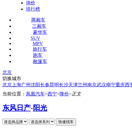
询价
排行榜
两厢车
三厢车
豪华车
SUV
MPV
旅行车
跑车
敞篷车
北京
切换城市
北京
上海
广州
沈阳
长春
昆明
长沙
天津
兰州
南京
武汉
南宁
重庆
西
当前位置：
凤凰汽车
>
西宁
>
降价
>
正文
东风日产
-
阳光