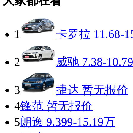
大家都在看
1
卡罗拉
11.68-1
2
威驰
7.38-10.7
3
捷达
暂无报价
4
锋范
暂无报价
5
朗逸
9.399-15.19万