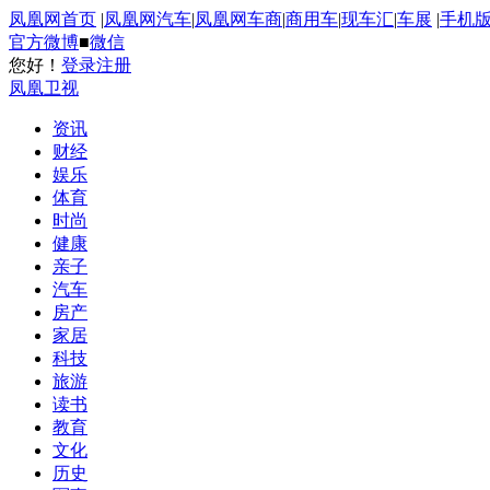
凤凰网首页
|
凤凰网汽车
|
凤凰网车商
|
商用车
|
现车汇
|
车展
|
手机
官方微博
■
微信
您好！
登录
注册
凤凰卫视
资讯
财经
娱乐
体育
时尚
健康
亲子
汽车
房产
家居
科技
旅游
读书
教育
文化
历史