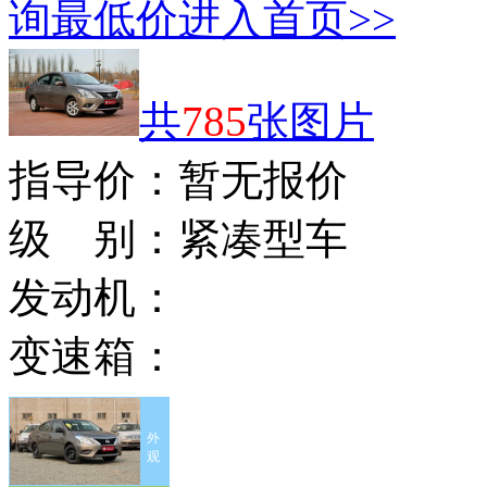
询最低价
进入首页>>
共
785
张图片
指导价：
暂无报价
级 别：
紧凑型车
发动机：
变速箱：
外
观