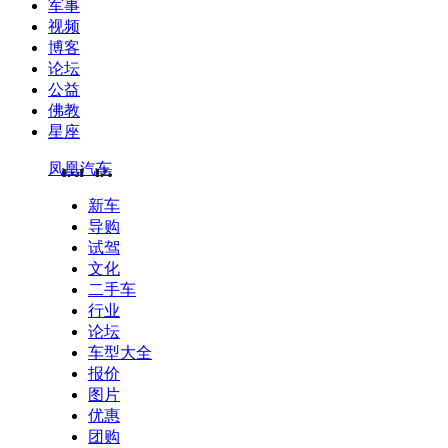
军事
视频
博客
论坛
公益
佛教
星座
凤凰汽车
新车
导购
试驾
文化
二手车
行业
论坛
车型大全
报价
图片
优惠
团购