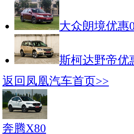
大众朗境优惠0
斯柯达野帝优惠
返回凤凰汽车首页>>
奔腾X80