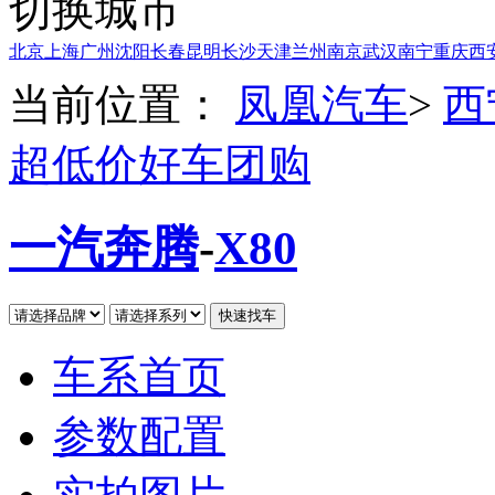
切换城市
北京
上海
广州
沈阳
长春
昆明
长沙
天津
兰州
南京
武汉
南宁
重庆
西
当前位置：
凤凰汽车
>
西
超低价好车团购
一汽奔腾
-
X80
车系首页
参数配置