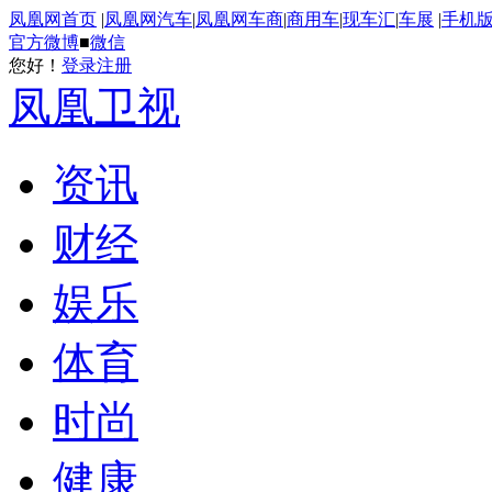
凤凰网首页
|
凤凰网汽车
|
凤凰网车商
|
商用车
|
现车汇
|
车展
|
手机
官方微博
■
微信
您好！
登录
注册
凤凰卫视
资讯
财经
娱乐
体育
时尚
健康