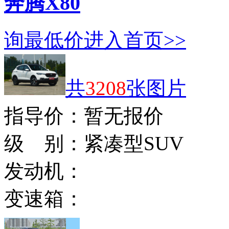
奔腾X80
询最低价
进入首页>>
共
3208
张图片
指导价：
暂无报价
级 别：
紧凑型SUV
发动机：
变速箱：