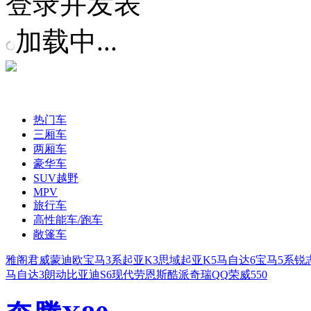
登录并发表
加载中...
热门车
三厢车
两厢车
豪华车
SUV越野
MPV
旅行车
高性能车/跑车
敞篷车
雅阁
君威
蒙迪欧
宝马3系
起亚K3
思域
起亚K5
马自达6
宝马5系
锐
马自达3
朗动
比亚迪S6
现代劳恩斯酷派
奇瑞QQ
荣威550