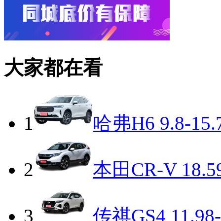
大家都在看
1
哈弗H6
9.8-15
2
本田CR-V
18.5
3
传祺GS4
11.98