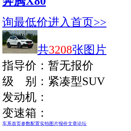
奔腾X80
询最低价
进入首页>>
共
3208
张图片
指导价：
暂无报价
级 别：
紧凑型SUV
发动机：
变速箱：
车系首页
参数配置
实拍图片
报价
文章
论坛