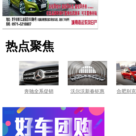
热点聚焦
奔驰全系促销
沃尔沃新春钜惠
合肥别克