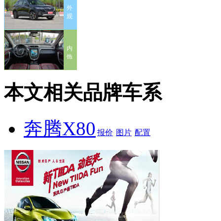
外
观
内
饰
本文相关品牌车系
奔腾X80
报价
图片
配置