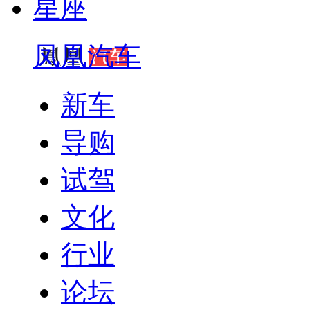
星座
凤凰汽车
新车
导购
试驾
文化
行业
论坛