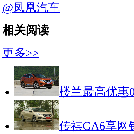
@凤凰汽车
相关阅读
更多>>
楼兰最高优惠0.
传祺GA6享网