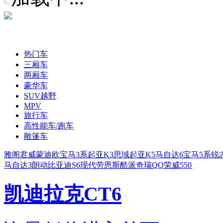
热门车
三厢车
两厢车
豪华车
SUV越野
MPV
旅行车
高性能车/跑车
敞篷车
雅阁
君威
蒙迪欧
宝马3系
起亚K3
思域
起亚K5
马自达6
宝马5系
锐
马自达3
朗动
比亚迪S6
现代劳恩斯酷派
奇瑞QQ
荣威550
凯迪拉克CT6