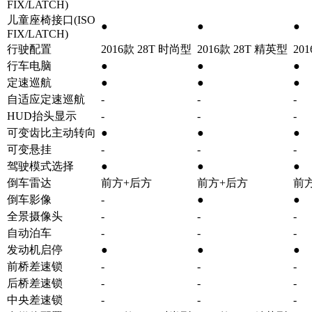
FIX/LATCH)
儿童座椅接口(ISO
●
●
●
FIX/LATCH)
行驶配置
2016款 28T 时尚型
2016款 28T 精英型
20
行车电脑
●
●
●
定速巡航
●
●
●
自适应定速巡航
-
-
-
HUD抬头显示
-
-
-
可变齿比主动转向
●
●
●
可变悬挂
-
-
-
驾驶模式选择
●
●
●
倒车雷达
前方+后方
前方+后方
前
倒车影像
-
●
●
全景摄像头
-
-
-
自动泊车
-
-
-
发动机启停
●
●
●
前桥差速锁
-
-
-
后桥差速锁
-
-
-
中央差速锁
-
-
-