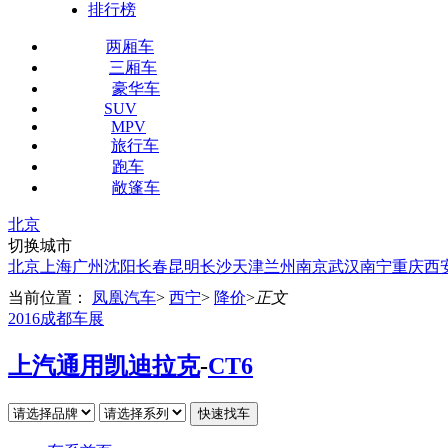
排行榜
两厢车
三厢车
豪华车
SUV
MPV
旅行车
跑车
敞篷车
北京
切换城市
北京
上海
广州
沈阳
长春
昆明
长沙
天津
兰州
南京
武汉
南宁
重庆
西
当前位置：
凤凰汽车
>
西宁
>
降价
>
正文
2016成都车展
上汽通用凯迪拉克
-
CT6