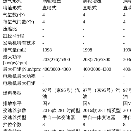
进气形式
涡轮增压
涡轮增压
涡
喷油形式
直喷式
直喷式
直
气缸数(个)
4
4
4
每缸气门数(个)
4
4
4
压缩比
-
-
-
缸径×行程
-
-
-
发动机特有技术
-
-
-
排气量(mL)
1998
1998
199
最大功率
203(276)/5300
203(276)/5300
203
[kw(ps)/rpm]
最大扭矩(N.m/rpm)
400/3000-4300
400/3000-4300
400
电动机最大功率
-
-
-
电动机最大扭矩
-
-
-
97号（京95号）汽
97号（京95号）汽
97
燃料类型
油
油
油
排放水平
国V
国V
国
变速器参数
2016款 28T 时尚型
2016款 28T 精英型
20
变速器类型
手自一体变速器
手自一体变速器
手
挡位个数
8
8
8