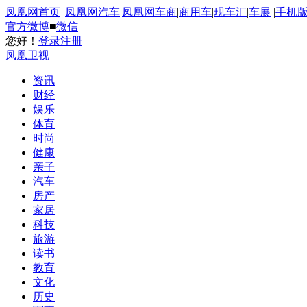
凤凰网首页
|
凤凰网汽车
|
凤凰网车商
|
商用车
|
现车汇
|
车展
|
手机
官方微博
■
微信
您好！
登录
注册
凤凰卫视
资讯
财经
娱乐
体育
时尚
健康
亲子
汽车
房产
家居
科技
旅游
读书
教育
文化
历史