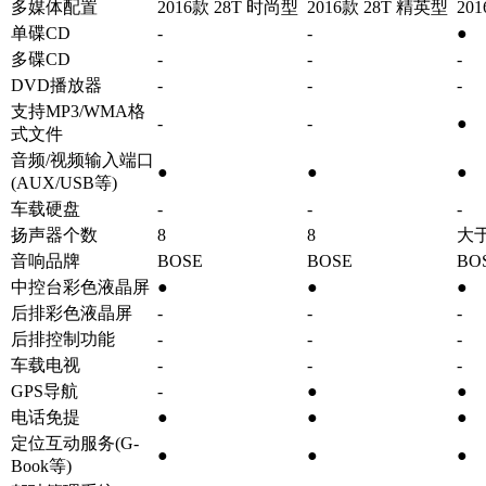
多媒体配置
2016款 28T 时尚型
2016款 28T 精英型
20
单碟CD
-
-
●
多碟CD
-
-
-
DVD播放器
-
-
-
支持MP3/WMA格
-
-
●
式文件
音频/视频输入端口
●
●
●
(AUX/USB等)
车载硬盘
-
-
-
扬声器个数
8
8
大
音响品牌
BOSE
BOSE
BO
中控台彩色液晶屏
●
●
●
后排彩色液晶屏
-
-
-
后排控制功能
-
-
-
车载电视
-
-
-
GPS导航
-
●
●
电话免提
●
●
●
定位互动服务(G-
●
●
●
Book等)