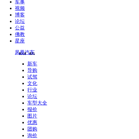
军事
视频
博客
论坛
公益
佛教
星座
凤凰汽车
新车
导购
试驾
文化
行业
论坛
车型大全
报价
图片
优惠
团购
询价