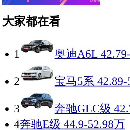
大家都在看
1
奥迪A6L
42.79
2
宝马5系
42.89-
3
奔驰GLC级
42.
4
奔驰E级
44.9-52.98万