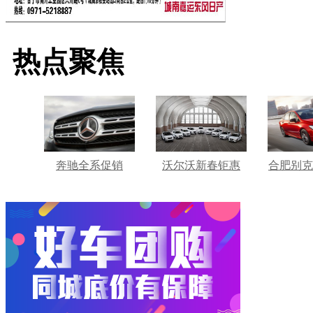
热点聚焦
奔驰全系促销
沃尔沃新春钜惠
合肥别克