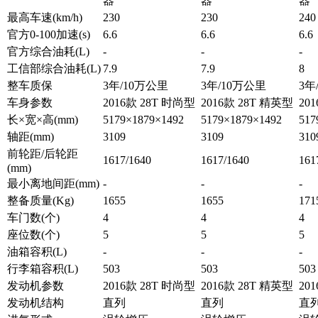
器
器
器
最高车速(km/h)
230
230
240
官方0-100加速(s)
6.6
6.6
6.6
官方综合油耗(L)
-
-
-
工信部综合油耗(L)
7.9
7.9
8
整车质保
3年/10万公里
3年/10万公里
3年
车身参数
2016款 28T 时尚型
2016款 28T 精英型
20
长×宽×高(mm)
5179×1879×1492
5179×1879×1492
517
轴距(mm)
3109
3109
310
前轮距/后轮距
1617/1640
1617/1640
161
(mm)
最小离地间距(mm)
-
-
-
整备质量(Kg)
1655
1655
171
车门数(个)
4
4
4
座位数(个)
5
5
5
油箱容积(L)
-
-
-
行李箱容积(L)
503
503
503
发动机参数
2016款 28T 时尚型
2016款 28T 精英型
20
发动机结构
直列
直列
直