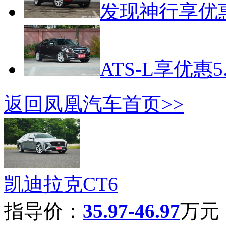
发现神行享优
ATS-L享优惠5
返回凤凰汽车首页>>
凯迪拉克CT6
指导价：
35.97-46.97
万元