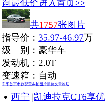
询最低价
进入首页>>
共
1757
张图片
指导价：
35.97-46.97
万
级 别：
豪华车
发动机：
2.0T
变速箱：
自动
车系首页
参数配置
实拍图片
报价
文章
论坛
西宁
|
凯迪拉克CT6享