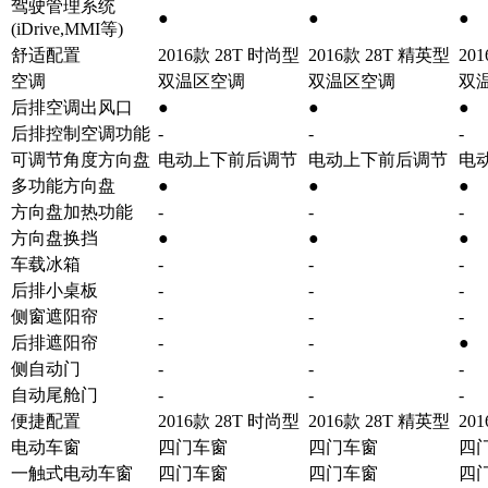
驾驶管理系统
●
●
●
(iDrive,MMI等)
舒适配置
2016款 28T 时尚型
2016款 28T 精英型
20
空调
双温区空调
双温区空调
双
后排空调出风口
●
●
●
后排控制空调功能
-
-
-
可调节角度方向盘
电动上下前后调节
电动上下前后调节
电
多功能方向盘
●
●
●
方向盘加热功能
-
-
-
方向盘换挡
●
●
●
车载冰箱
-
-
-
后排小桌板
-
-
-
侧窗遮阳帘
-
-
-
后排遮阳帘
-
-
●
侧自动门
-
-
-
自动尾舱门
-
-
-
便捷配置
2016款 28T 时尚型
2016款 28T 精英型
20
电动车窗
四门车窗
四门车窗
四
一触式电动车窗
四门车窗
四门车窗
四