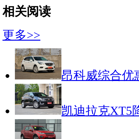
相关阅读
更多>>
昂科威综合优惠
凯迪拉克XT5降