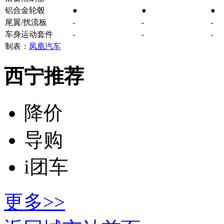
铝合金轮毂
●
●
●
尾翼/扰流板
-
-
-
车身运动套件
-
-
-
制表：
凤凰汽车
西宁推荐
降价
导购
i团车
更多>>