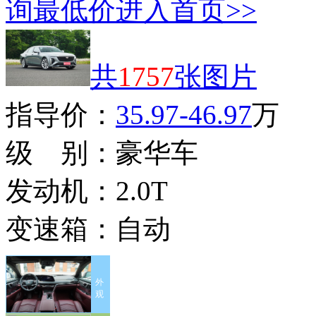
询最低价
进入首页>>
共
1757
张图片
指导价：
35.97-46.97
万
级 别：
豪华车
发动机：
2.0T
变速箱：
自动
外
观