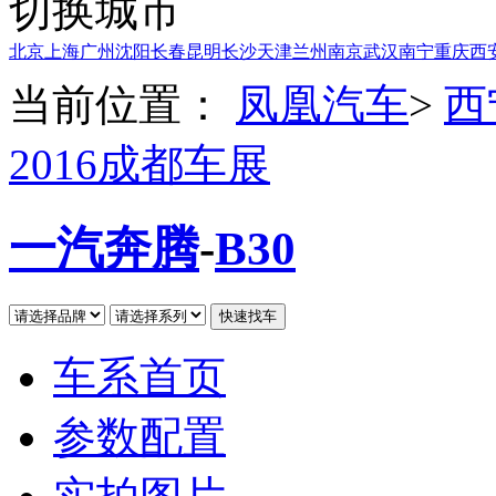
切换城市
北京
上海
广州
沈阳
长春
昆明
长沙
天津
兰州
南京
武汉
南宁
重庆
西
当前位置：
凤凰汽车
>
西
2016成都车展
一汽奔腾
-
B30
车系首页
参数配置