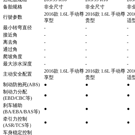
备胎规格
非全尺寸
非全尺寸
非
2016款 1.6L 手动尊
2016款 1.6L 手动尊
20
行驶参数
享型
贵型
适
最小转弯直径
-
-
-
接近角
-
-
-
离去角
-
-
-
通过角
-
-
-
爬坡角度
-
-
-
最大涉水深度
-
-
-
2016款 1.6L 手动尊
2016款 1.6L 手动尊
20
主动安全配置
享型
贵型
适
制动防抱死(ABS)
●
●
●
制动力分配
●
●
●
(EBD/CBC等)
刹车辅助
●
●
●
(BA/EBA/BAS等)
牵引力控制
●
●
●
(ASR/TCS等）
车身稳定控制