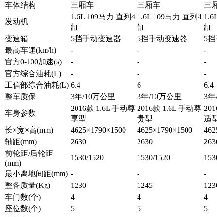
车体结构
三厢车
三厢车
三
1.6L 109马力 直列4
1.6L 109马力 直列4
1.
发动机
缸
缸
缸
变速箱
5挡手动变速器
5挡手动变速器
5
最高车速(km/h)
-
-
-
官方0-100加速(s)
-
-
-
官方综合油耗(L)
-
-
-
工信部综合油耗(L)
6.4
6
6.4
整车质保
3年/10万公里
3年/10万公里
3年
2016款 1.6L 手动尊
2016款 1.6L 手动尊
20
车身参数
享型
贵型
适
长×宽×高(mm)
4625×1790×1500
4625×1790×1500
462
轴距(mm)
2630
2630
263
前轮距/后轮距
1530/1520
1530/1520
153
(mm)
最小离地间距(mm)
-
-
-
整备质量(Kg)
1230
1245
123
车门数(个)
4
4
4
座位数(个)
5
5
5