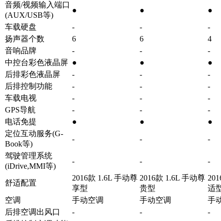
音频/视频输入端口
●
●
●
(AUX/USB等)
车载硬盘
-
-
-
扬声器个数
6
6
4
音响品牌
-
-
-
中控台彩色液晶屏
●
●
●
后排彩色液晶屏
-
-
-
后排控制功能
-
-
-
车载电视
-
-
-
GPS导航
-
-
-
电话免提
●
●
●
定位互动服务(G-
-
-
-
Book等)
驾驶管理系统
-
-
-
(iDrive,MMI等)
2016款 1.6L 手动尊
2016款 1.6L 手动尊
20
舒适配置
享型
贵型
适
空调
手动空调
手动空调
手
后排空调出风口
-
-
-