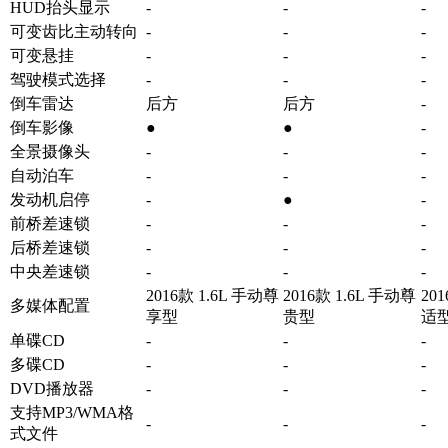
HUD抬头显示
-
-
-
可变齿比主动转向
-
-
-
可变悬挂
-
-
-
驾驶模式选择
-
-
-
倒车雷达
后方
后方
-
倒车影像
●
●
-
全景摄像头
-
-
-
自动泊车
-
-
-
发动机启停
-
●
-
前桥差速锁
-
-
-
后桥差速锁
-
-
-
中央差速锁
-
-
-
2016款 1.6L 手动尊
2016款 1.6L 手动尊
20
多媒体配置
享型
贵型
适
单碟CD
-
-
-
多碟CD
-
-
-
DVD播放器
-
-
-
支持MP3/WMA格
-
-
-
式文件