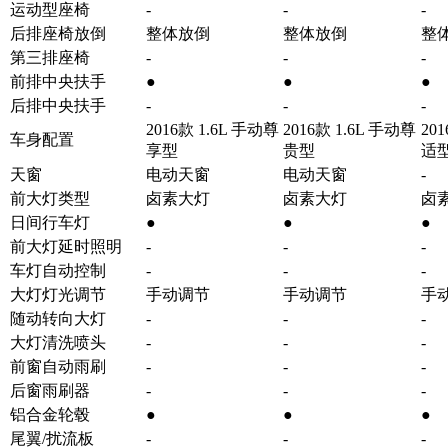
运动型座椅
-
-
-
后排座椅放倒
整体放倒
整体放倒
整
第三排座椅
-
-
-
前排中央扶手
●
●
●
后排中央扶手
-
-
-
2016款 1.6L 手动尊
2016款 1.6L 手动尊
20
车身配置
享型
贵型
适
天窗
电动天窗
电动天窗
-
前大灯类型
卤素大灯
卤素大灯
卤
日间行车灯
●
●
●
前大灯延时照明
-
-
-
车灯自动控制
-
-
-
大灯灯光调节
手动调节
手动调节
手
随动转向大灯
-
-
-
大灯清洗喷头
-
-
-
前窗自动雨刷
-
-
-
后窗雨刷器
-
-
-
铝合金轮毂
●
●
●
尾翼/扰流板
-
-
-