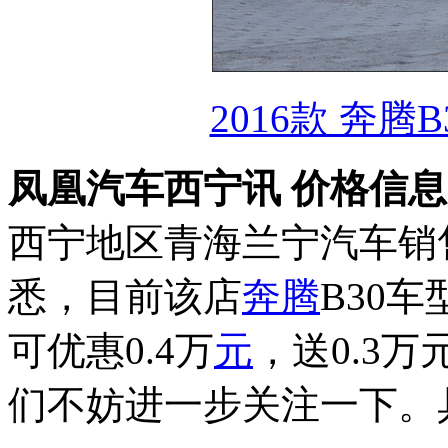
2016款 奔腾B
凤凰汽车西宁讯 价格信
西宁地区青海兰宁汽车销
悉，目前该店
奔腾
B30
可优惠0.4万
元
，送0.3
们不妨进一步关注一下。