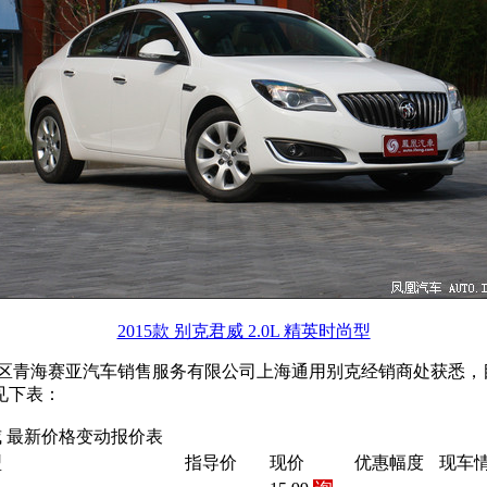
2015款 别克君威 2.0L 精英时尚型
区青海赛亚汽车销售服务有限公司上海通用别克经销商处获悉，
见下表：
 最新价格变动报价表
型
指导价
现价
优惠幅度
现车