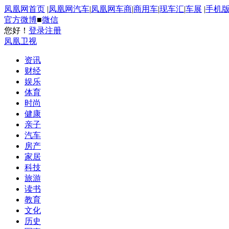
凤凰网首页
|
凤凰网汽车
|
凤凰网车商
|
商用车
|
现车汇
|
车展
|
手机
官方微博
■
微信
您好！
登录
注册
凤凰卫视
资讯
财经
娱乐
体育
时尚
健康
亲子
汽车
房产
家居
科技
旅游
读书
教育
文化
历史