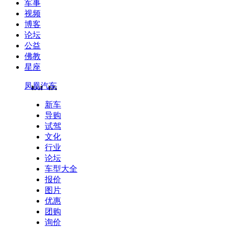
军事
视频
博客
论坛
公益
佛教
星座
凤凰汽车
新车
导购
试驾
文化
行业
论坛
车型大全
报价
图片
优惠
团购
询价