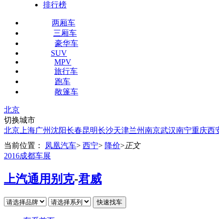
排行榜
两厢车
三厢车
豪华车
SUV
MPV
旅行车
跑车
敞篷车
北京
切换城市
北京
上海
广州
沈阳
长春
昆明
长沙
天津
兰州
南京
武汉
南宁
重庆
西
当前位置：
凤凰汽车
>
西宁
>
降价
>
正文
2016成都车展
上汽通用别克
-
君威