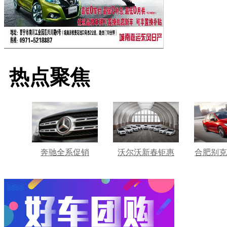
热点聚焦
奔驰全系促销
沃尔沃新春钜惠
合肥别克