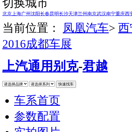
切换城市
北京
上海
广州
沈阳
长春
昆明
长沙
天津
兰州
南京
武汉
南宁
重庆
西
当前位置：
凤凰汽车
>
西
2016成都车展
上汽通用别克
-
君越
车系首页
参数配置