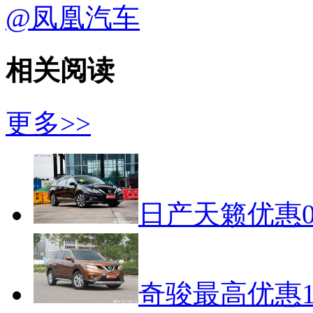
@凤凰汽车
相关阅读
更多>>
日产天籁优惠0
奇骏最高优惠1