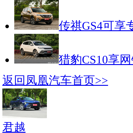
传祺GS4可享
猎豹CS10享
返回凤凰汽车首页>>
君越