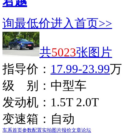
君越
询最低价
进入首页>>
共
5023
张图片
指导价：
17.99-23.99
万
级 别：
中型车
发动机：
1.5T 2.0T
变速箱：
自动
车系首页
参数配置
实拍图片
报价
文章
论坛