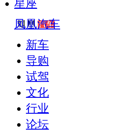
星座
凤凰汽车
新车
导购
试驾
文化
行业
论坛