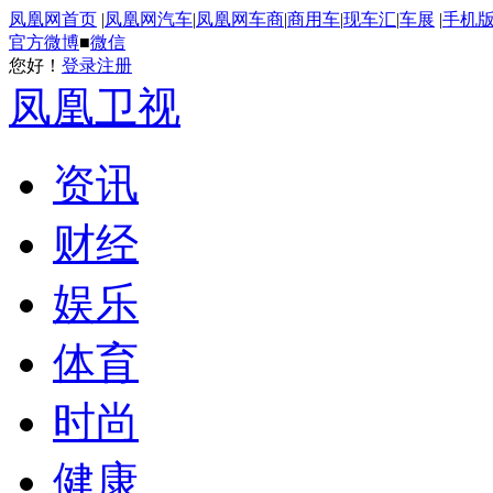
凤凰网首页
|
凤凰网汽车
|
凤凰网车商
|
商用车
|
现车汇
|
车展
|
手机
官方微博
■
微信
您好！
登录
注册
凤凰卫视
资讯
财经
娱乐
体育
时尚
健康