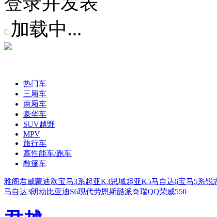
登录并发表
加载中...
热门车
三厢车
两厢车
豪华车
SUV越野
MPV
旅行车
高性能车/跑车
敞篷车
雅阁
君威
蒙迪欧
宝马3系
起亚K3
思域
起亚K5
马自达6
宝马5系
锐
马自达3
朗动
比亚迪S6
现代劳恩斯酷派
奇瑞QQ
荣威550