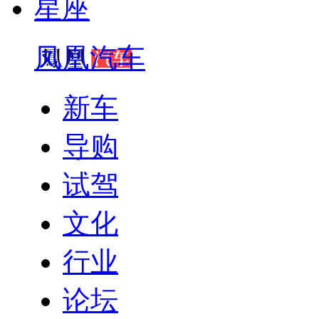
星座
凤凰汽车
新车
导购
试驾
文化
行业
论坛