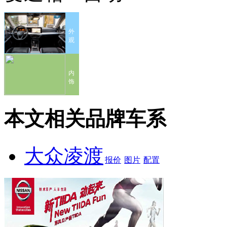
外
观
内
饰
本文相关品牌车系
大众凌渡
报价
图片
配置