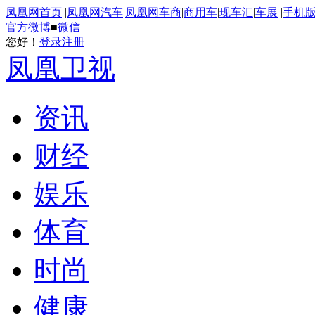
凤凰网首页
|
凤凰网汽车
|
凤凰网车商
|
商用车
|
现车汇
|
车展
|
手机
官方微博
■
微信
您好！
登录
注册
凤凰卫视
资讯
财经
娱乐
体育
时尚
健康