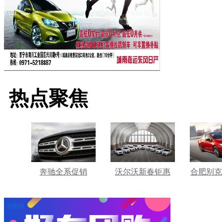
热点聚焦
奔驰全系促销
沃尔沃新春钜惠
合肥别克