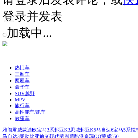
登录并发表
加载中...
热门车
三厢车
两厢车
豪华车
SUV越野
MPV
旅行车
高性能车/跑车
敞篷车
雅阁
君威
蒙迪欧
宝马3系
起亚K3
思域
起亚K5
马自达6
宝马5系
锐
马自达3
朗动
比亚迪S6
现代劳恩斯酷派
奇瑞QQ
荣威550