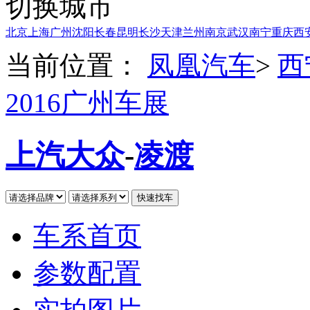
切换城市
北京
上海
广州
沈阳
长春
昆明
长沙
天津
兰州
南京
武汉
南宁
重庆
西
当前位置：
凤凰汽车
>
西
2016广州车展
上汽大众
-
凌渡
车系首页
参数配置