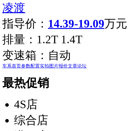
凌渡
指导价：
14.39-19.09
万元
排量：
1.2T 1.4T
变速箱：
自动
车系首页
参数配置
实拍图片
报价
文章
论坛
最热促销
4S店
综合店