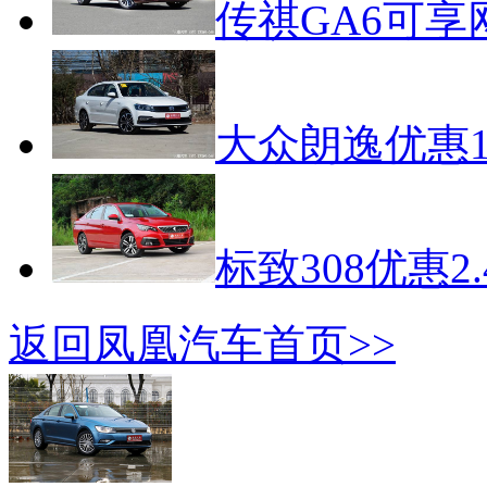
传祺GA6可享
大众朗逸优惠1
标致308优惠2
返回凤凰汽车首页>>