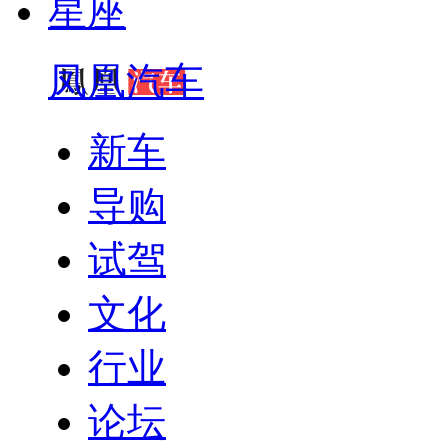
星座
凤凰汽车
新车
导购
试驾
文化
行业
论坛