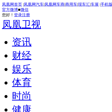
凤凰网首页
|
凤凰网汽车
|
凤凰网车商
|
商用车
|
现车汇
|
车展
|
手机
官方微博
■
微信
您好！
登录
注册
凤凰卫视
资讯
财经
娱乐
体育
时尚
健康