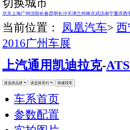
切换城市
北京
上海
广州
沈阳
长春
昆明
长沙
天津
兰州
南京
武汉
南宁
重庆
西
当前位置：
凤凰汽车
>
西
2016广州车展
上汽通用凯迪拉克
-
ATS
车系首页
参数配置