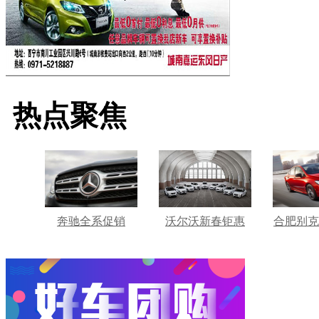
热点聚焦
奔驰全系促销
沃尔沃新春钜惠
合肥别克