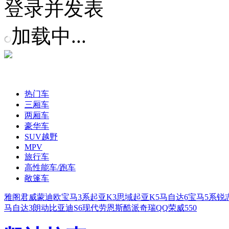
登录并发表
加载中...
热门车
三厢车
两厢车
豪华车
SUV越野
MPV
旅行车
高性能车/跑车
敞篷车
雅阁
君威
蒙迪欧
宝马3系
起亚K3
思域
起亚K5
马自达6
宝马5系
锐
马自达3
朗动
比亚迪S6
现代劳恩斯酷派
奇瑞QQ
荣威550