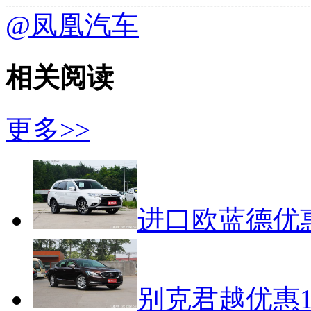
@凤凰汽车
相关阅读
更多>>
进口欧蓝德优惠
别克君越优惠1