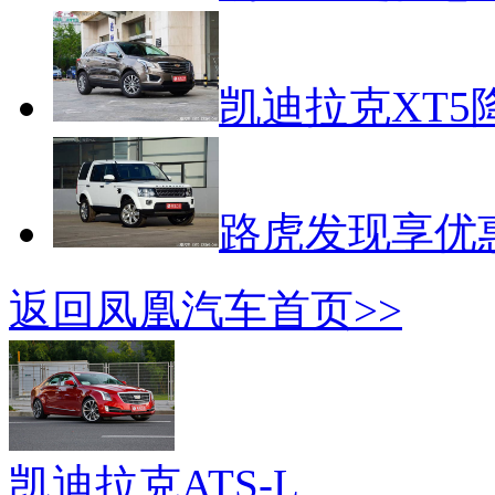
凯迪拉克XT5降
路虎发现享优
返回凤凰汽车首页>>
凯迪拉克ATS-L