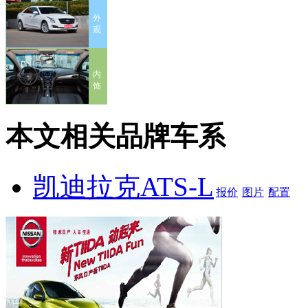
外
观
内
饰
本文相关品牌车系
凯迪拉克ATS-L
报价
图片
配置