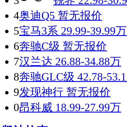
3
锐界
22.98-30.
4
奥迪Q5
暂无报价
5
宝马3系
29.99-39.99万
6
奔驰C级
暂无报价
7
汉兰达
26.88-34.88万
8
奔驰GLC级
42.78-53.
9
发现神行
暂无报价
0
昂科威
18.99-27.99万