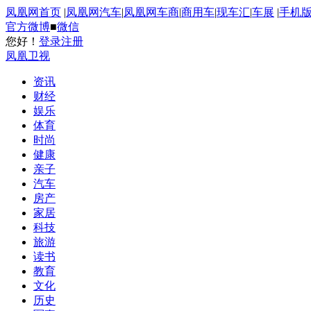
凤凰网首页
|
凤凰网汽车
|
凤凰网车商
|
商用车
|
现车汇
|
车展
|
手机
官方微博
■
微信
您好！
登录
注册
凤凰卫视
资讯
财经
娱乐
体育
时尚
健康
亲子
汽车
房产
家居
科技
旅游
读书
教育
文化
历史