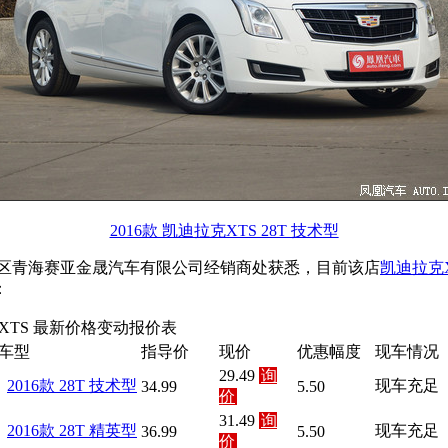
2016款 凯迪拉克XTS 28T 技术型
区青海赛亚金晟汽车有限公司经销商处获悉，目前该店
凯迪拉克X
：
XTS 最新价格变动报价表
车型
指导价
现价
优惠幅度
现车情况
29.49
询
2016款 28T 技术型
现车充足
34.99
5.50
价
31.49
询
2016款 28T 精英型
现车充足
36.99
5.50
价