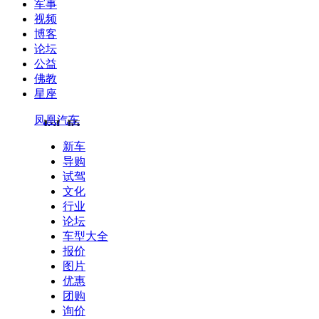
军事
视频
博客
论坛
公益
佛教
星座
凤凰汽车
新车
导购
试驾
文化
行业
论坛
车型大全
报价
图片
优惠
团购
询价