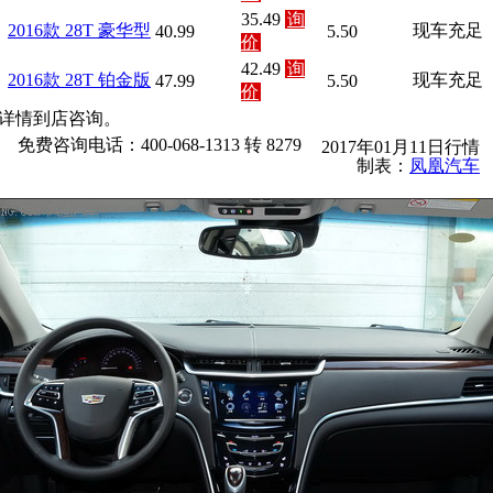
35.49
询
2016款 28T 豪华型
现车充足
40.99
5.50
价
42.49
询
2016款 28T 铂金版
现车充足
47.99
5.50
价
详情到店咨询。
免费咨询电话：400-068-1313 转 8279
2017年01月11日行情
制表：
凤凰汽车