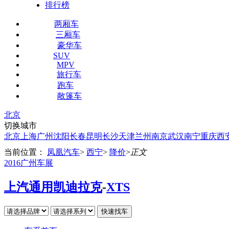
排行榜
两厢车
三厢车
豪华车
SUV
MPV
旅行车
跑车
敞篷车
北京
切换城市
北京
上海
广州
沈阳
长春
昆明
长沙
天津
兰州
南京
武汉
南宁
重庆
西
当前位置：
凤凰汽车
>
西宁
>
降价
>
正文
2016广州车展
上汽通用凯迪拉克
-
XTS