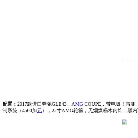
配置：
2017款进口奔驰GLE43，A
MG
COUPE，带电吸！雷测
制系统（4500加
元
），22寸AMG轮箍，无烟煤杨木内饰，黑内顶！