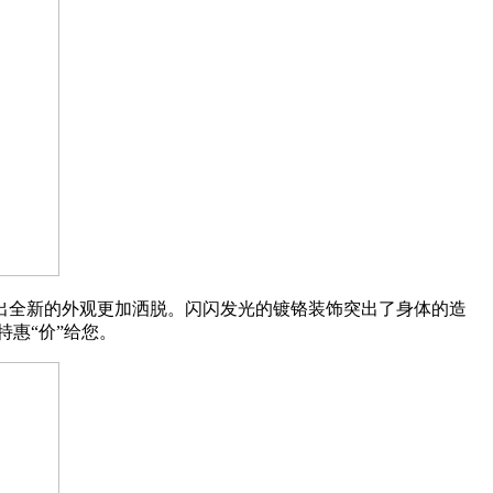
衬托出全新的外观更加洒脱。闪闪发光的镀铬装饰突出了身体的造
特惠“价”给您。