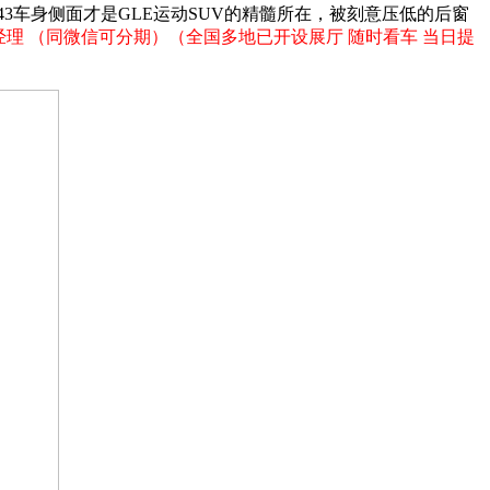
E43车身侧面才是GLE运动SUV的精髓所在，被刻意压低的后窗
2 田经理 （同微信可分期）（全国多地已开设展厅 随时看车 当日提