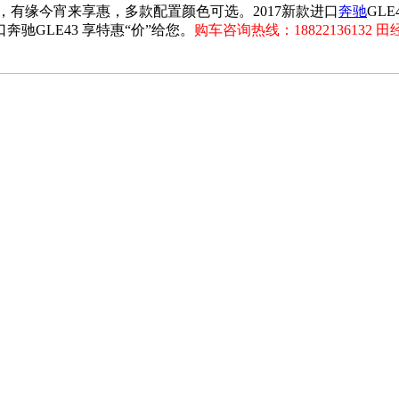
店，有缘今宵来享惠，多款配置颜色可选。2017新款进口
奔驰
GL
驰GLE43 享特惠“价”给您。
购车咨询热线：1882213613