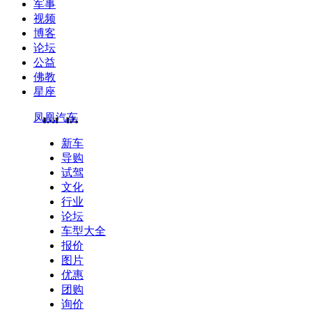
军事
视频
博客
论坛
公益
佛教
星座
凤凰汽车
新车
导购
试驾
文化
行业
论坛
车型大全
报价
图片
优惠
团购
询价