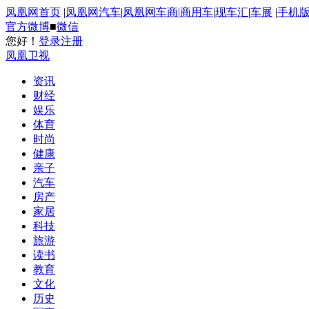
凤凰网首页
|
凤凰网汽车
|
凤凰网车商
|
商用车
|
现车汇
|
车展
|
手机
官方微博
■
微信
您好！
登录
注册
凤凰卫视
资讯
财经
娱乐
体育
时尚
健康
亲子
汽车
房产
家居
科技
旅游
读书
教育
文化
历史