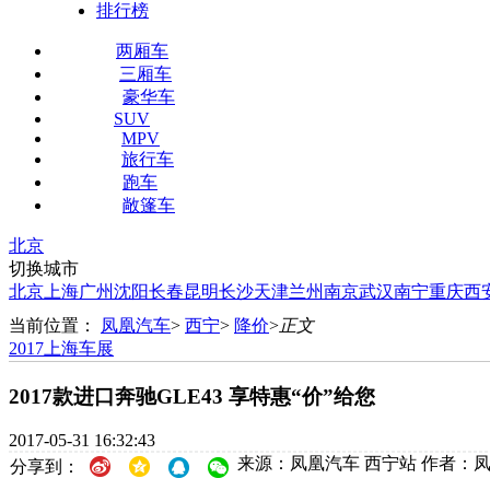
排行榜
两厢车
三厢车
豪华车
SUV
MPV
旅行车
跑车
敞篷车
北京
切换城市
北京
上海
广州
沈阳
长春
昆明
长沙
天津
兰州
南京
武汉
南宁
重庆
西
当前位置：
凤凰汽车
>
西宁
>
降价
>
正文
2017上海车展
2017款进口奔驰GLE43 享特惠“价”给您
2017-05-31 16:32:43
来源：凤凰汽车 西宁站
作者：凤
分享到：