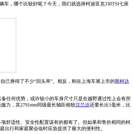
辆车，哪个比较好呢？今天，我们就选择柯迪亚克330TSI七座
给自己挣得了不少“回头率”。相反，刚在上海车展上市的
斯柯达
型中并不具备任何优势，或许较小的车身尺寸只是在越野通过性上会有所
力，其2791mm同级最长轴距相较
汉兰达
还要长出1毫米，比
各项舒适性、安全性配置该有的都有了。但如果和售价相同的柯
家庭出行和家庭聚会临时应急提供了极大的便利性。