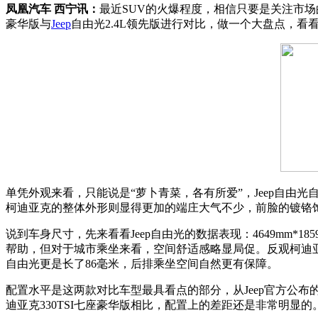
凤凰汽车 西宁讯：
最近SUV的火爆程度，相信只要是关注市场
豪华版与
Jeep
自由光2.4L领先版进行对比，做一个大盘点，看看
单凭外观来看，只能说是“萝卜青菜，各有所爱”，Jeep自由
柯迪亚克的整体外形则显得更加的端庄大气不少，前脸的镀铬
说到车身尺寸，先来看看Jeep自由光的数据表现：4649mm*1
帮助，但对于城市乘坐来看，空间舒适感略显局促。反观柯迪亚克
自由光更是长了86毫米，后排乘坐空间自然更有保障。
配置水平是这两款对比车型最具看点的部分，从Jeep官方公
迪亚克330TSI七座豪华版相比，配置上的差距还是非常明