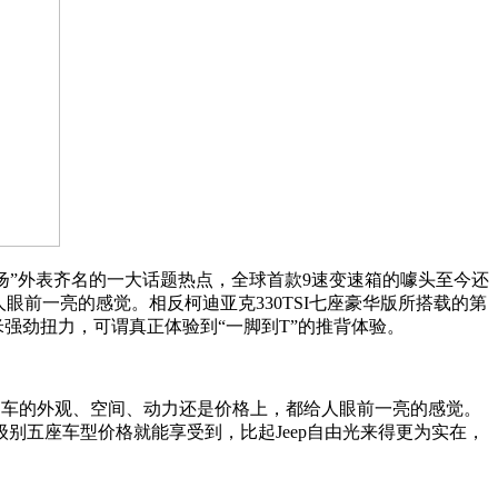
不扬”外表齐名的一大话题热点，全球首款9速变速箱的噱头至今还
眼前一亮的感觉。相反柯迪亚克330TSI七座豪华版所搭载的第
米强劲扭力，可谓真正体验到“一脚到T”的推背体验。
是车的外观、空间、动力还是价格上，都给人眼前一亮的感觉。
别五座车型价格就能享受到，比起Jeep自由光来得更为实在，