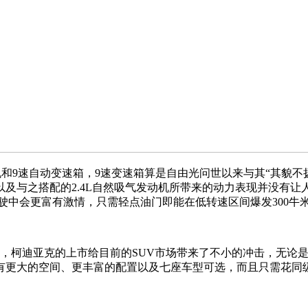
发动机和9速自动变速箱，9速变速箱算是自由光问世以来与其“其貌
与之搭配的2.4L自然吸气发动机所带来的动力表现并没有让人
际驾驶中会更富有激情，只需轻点油门即能在低转速区间爆发300牛
点，柯迪亚克的上市给目前的SUV市场带来了不小的冲击，无论
拥有更大的空间、更丰富的配置以及七座车型可选，而且只需花同级