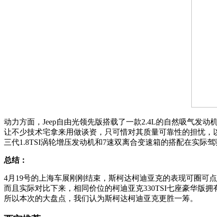
动力方面，Jeep自由光领先版搭载了一款2.4L的自然吸气
让不少技术宅拿来用做谈资，只可惜对其质量可靠性的担忧，以及
三代1.8TSI涡轮增压发动机和7速双离合变速箱的搭配在实
总结：
4月19号的上海车展刚刚结束，斯柯达柯迪亚克的表现可圈可
而且实际对比下来，相同价位的柯迪亚克330TSI七座豪华版
所以本次的大盘点，我们认为斯柯达柯迪亚克更胜一筹。