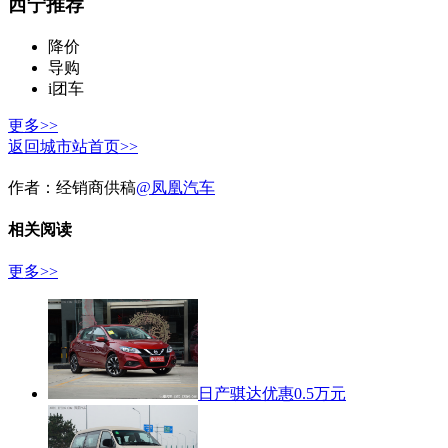
西宁推荐
降价
导购
i团车
更多>>
返回城市站首页>>
作者：
经销商供稿
@凤凰汽车
相关阅读
更多>>
日产骐达优惠0.5万元