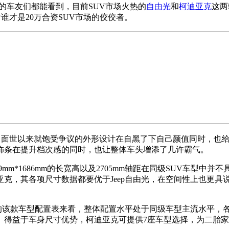
的车友们都能看到，目前SUV市场火热的
自由光
和
柯迪亚克
这两
谁才是20万合资SUV市场的佼佼者。
光自面世以来就饱受争议的外形设计在自黑了下自己颜值同时，也
饰条在提升档次感的同时，也让整体车头增添了几许霸气。
859mm*1686mm的长宽高以及2705mm轴距在同级SUV车
，其各项尺寸数据都要优于Jeep自由光，在空间性上也更具说服
布的该款车型配置表来看，整体配置水平处于同级车型主流水平，
显的。得益于车身尺寸优势，柯迪亚克可提供7座车型选择，为二胎