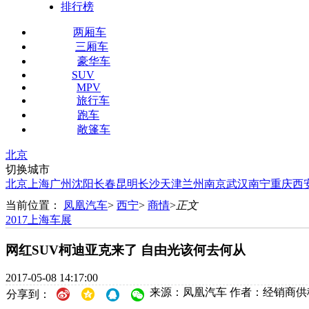
排行榜
两厢车
三厢车
豪华车
SUV
MPV
旅行车
跑车
敞篷车
北京
切换城市
北京
上海
广州
沈阳
长春
昆明
长沙
天津
兰州
南京
武汉
南宁
重庆
西
当前位置：
凤凰汽车
>
西宁
>
商情
>
正文
2017上海车展
网红SUV柯迪亚克来了 自由光该何去何从
2017-05-08 14:17:00
来源：凤凰汽车
作者：经销商供
分享到：