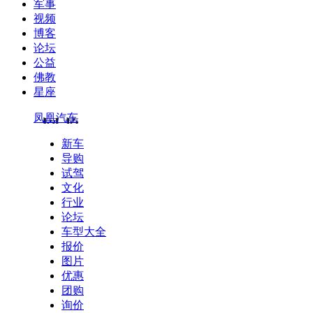
军事
视频
博客
论坛
公益
佛教
星座
凤凰汽车
新车
导购
试驾
文化
行业
论坛
车型大全
报价
图片
优惠
团购
询价