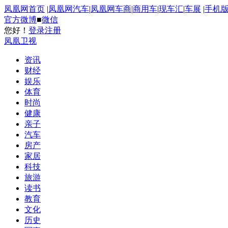
凤凰网首页
|
凤凰网汽车
|
凤凰网车商
|
商用车
|
现车汇
|
车展
|
手机
官方微博
■
微信
您好！
登录
注册
凤凰卫视
资讯
财经
娱乐
体育
时尚
健康
亲子
汽车
房产
家居
科技
旅游
读书
教育
文化
历史