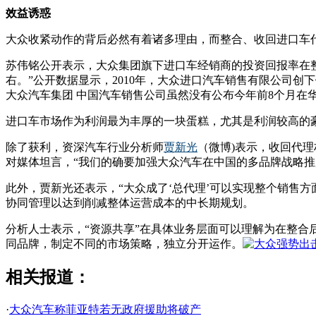
效益诱惑
大众收紧动作的背后必然有着诸多理由，而整合、收回进口车
苏伟铭公开表示，大众集团旗下进口车经销商的投资回报率在整个
右。”公开数据显示，2010年，大众进口汽车销售有限公司创下销
大众汽车集团 中国汽车销售公司虽然没有公布今年前8个月在
进口车市场作为利润最为丰厚的一块蛋糕，尤其是利润较高的
除了获利，资深汽车行业分析师
贾新光
（微博)表示，收回代
对媒体坦言，“我们的确要加强大众汽车在中国的多品牌战略
此外，贾新光还表示，“大众成了‘总代理’可以实现整个销售
协同管理以达到削减整体运营成本的中长期规划。
分析人士表示，“资源共享”在具体业务层面可以理解为在整
同品牌，制定不同的市场策略，独立分开运作。
相关报道：
·
大众汽车称菲亚特若无政府援助将破产