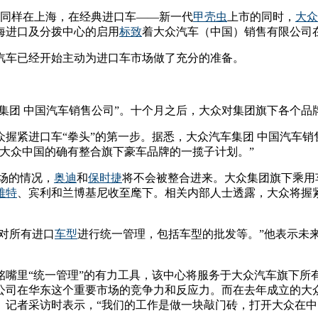
，同样在上海，在经典进口车——新一代
甲壳虫
上市的同时，
大众
海进口及分拨中心的启用
标致
着大众汽车（中国）销售有限公司
汽车已经开始主动为进口车市场做了充分的准备。
车集团 中国汽车销售公司”。十个月之后，大众对集团旗下各个
握紧进口车“拳头”的第一步。据悉，大众汽车集团 中国汽车销售公
大众中国的确有整合旗下豪车品牌的一揽子计划。”
场的情况，
奥迪
和
保时捷
将不会被整合进来。大众集团旗下乘用
雅特
、宾利和兰博基尼收至麾下。相关内部人士透露，大众将握紧
于对所有进口
车型
进行统一管理，包括车型的批发等。”他表示未
铭嘴里“统一管理”的有力工具，该中心将服务于大众汽车旗下所
公司在华东这个重要市场的竞争力和反应力。而在去年成立的大
》记者采访时表示，“我们的工作是做一块敲门砖，打开大众在中