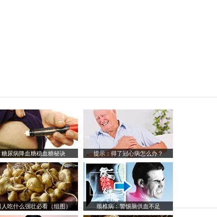
糖尿病降血糖稳血糖秘诀
提示：得了冠心病怎么办？
男人吃什么强壮必看（组图）
颈椎病：警惕脑供血不足