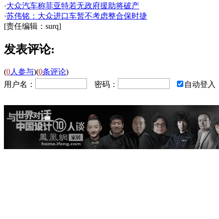
·
大众汽车称菲亚特若无政府援助将破产
·
苏伟铭：大众进口车暂不考虑整合保时捷
[责任编辑：surq]
发表评论:
(
0
人参与
)
(
0
条评论
)
用户名：
密码：
自动登入