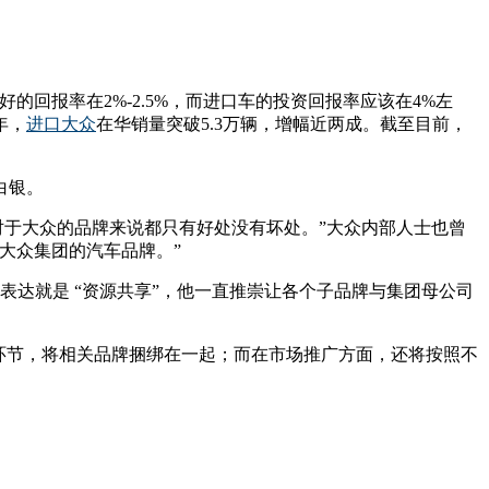
回报率在2%-2.5%，而进口车的投资回报率应该在4%左
年，
进口大众
在华销量突破5.3万辆，增幅近两成。截至目前，
白银。
对于大众的品牌来说都只有好处没有坏处。”大众内部人士也曾
大众集团的汽车品牌。”
表达就是 “资源共享”，他一直推崇让各个子品牌与集团母公司
环节，将相关品牌捆绑在一起；而在市场推广方面，还将按照不