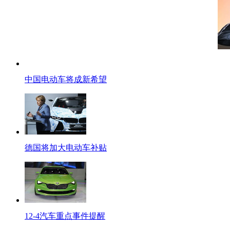
中国电动车将成新希望
德国将加大电动车补贴
12-4汽车重点事件提醒