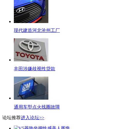
现代建造河北沧州工厂
丰田涉嫌歧视性贷款
通用车型点火线圈故障
论坛推荐
进入论坛>>