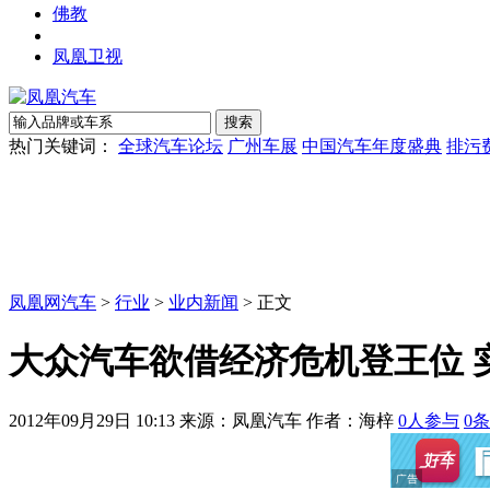
佛教
凤凰卫视
热门关键词：
全球汽车论坛
广州车展
中国汽车年度盛典
排污
凤凰网汽车
>
行业
>
业内新闻
> 正文
大众汽车欲借经济危机登王位 
2012年09月29日 10:13
来源：凤凰汽车 作者：
海梓
0
人参与
0
条