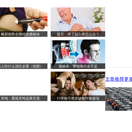
糖尿病降血糖稳血糖秘诀
提示：得了冠心病怎么办？
男人吃什么强壮必看（组图）
颈椎病：警惕脑供血不足
文章推荐
更多
耳鸣：重视耳鸣远离耳聋
打呼噜可诱发缺氧性脑萎缩