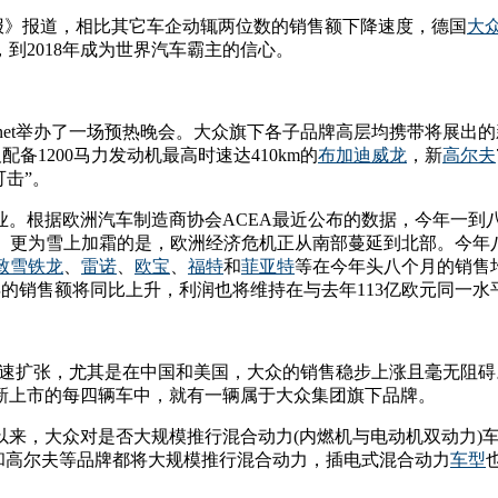
志报》报道，相比其它车企动辄两位数的销售额下降速度，德国
大
到2018年成为世界汽车霸主的信心。
yssinet举办了一场预热晚会。大众旗下各子品牌高层均携带将展出
配备1200马力发动机最高时速达410km的
布加迪
威龙
，新
高尔夫
击”。
。根据欧洲汽车制造商协会ACEA最近公布的数据，今年一到八
%。更为雪上加霜的是，欧洲经济危机正从南部蔓延到北部。今年八
致
雪铁龙
、
雷诺
、
欧宝
、
福特
和
菲亚特
等在今年头八个月的销售
年的销售额将同比上升，利润也将维持在与去年113亿欧元同一水
快速扩张，尤其是在中国和美国，大众的销售稳步上涨且毫无阻
新上市的每四辆车中，就有一辆属于大众集团旗下品牌。
来，大众对是否大规模推行混合动力(内燃机与电动机双动力)车
捷和高尔夫等品牌都将大规模推行混合动力，插电式混合动力
车型