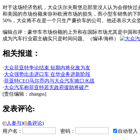
对于这场经济危机，大众沃尔夫斯堡总部里没人认为会很快过去。
和美国的市场份额来弥补欧洲市场的损失，而小型车销售的下降
50%，大众将不在是一个只生产廉价车的公司。他还表示大众坚决
编辑点评：豪华车市场份额的上升和在国际市场尤其是中国和
成为汽车行业霸主确实只是时间问题。（编译/海梓）
相关报道：
·
大众菲亚特争论结束 短期内将化敌为友
·
大众强势出击进口车 在华业务进新阶段
·
菲亚特CEO马尔乔内与大众汽车掀口水战
·
大众汽车称菲亚特若无政府援助将破产
[责任编辑：zhangss]
发表评论:
(
0
人参与
)
(
0
条评论
)
用户名：
密码：
自动登入