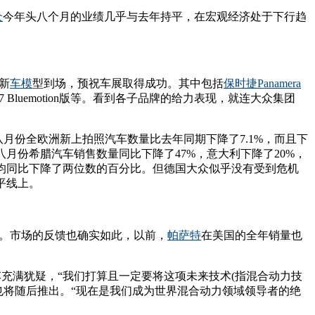
众
今年头八个月的业绩几乎与去年持平，在宏观经济处于下行趋
的新
车模
型到场，预祝车展取得成功。其中包括
保时捷
Panamera
7 Bluemotion版等。看到各子品牌的给力表现，就连大众集团
月份全欧洲新上拍照汽车数量比去年同期下降了7.1%，而且下
月份希腊汽车销售数量同比下降了47%，意大利下降了20%，
均同比下降了两位数的百分比。但德国大众似乎没有受到危机
平线上。
碍。市场的反馈也确实如此，以前，
帕萨特
在美国的全年销量也
充满犹疑，“我们打算且一定要将这项未来技术(指混合动力技
也将随后推出。“现在是我们成为世界混合动力领域领导者的绝