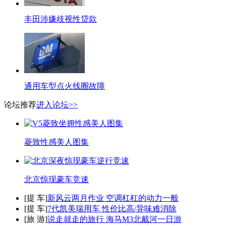
丰田涉嫌歧视性贷款
通用车型点火线圈故障
论坛推荐
进入论坛>>
菱致性感美人图集
北京惊现豪车竞速
[
提 车
]
新风云两月作业 空调杠杠的动力一般
[
提 车
]
7代凯美瑞用车 性价比高/异味难消除
[
旅 游
]
说走就走的旅行 海马M3北戴河一日游