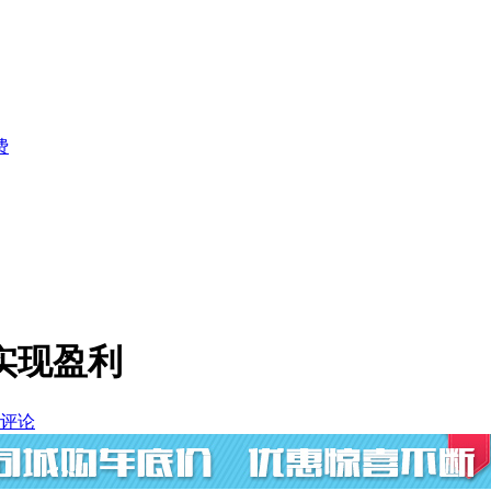
费
实现盈利
评论