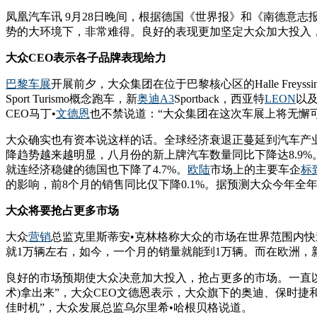
凤凰汽车讯 9月28日晚间，根据德国《世界报》和《南德意
势的大环境下，非常难得。良好的表现更加坚定大众加大投入，
大众CEO表示各子品牌表现给力
巴黎车展
开展前夕，大众集团在位于巴黎核心区的Halle Fre
Sport Turismo概念跑车，新
奥迪
A3
Sportback，西亚特
LEON
以及
CEO马丁•
文德恩
也不禁说道：“大众集团在这次车展上将无懈可
大众确实也有资本说这样的话。全球经济衰退正蔓延到汽车产业
降趋势越来越明显，八月份的新上牌汽车数量同比下降达8.9
就连经济稳健的德国也下降了4.7%。
欧陆
市场上的主要车企
标
的影响，前8个月的销售同比仅下降0.1%。据预测大众今年全
大众将要抢占更多市场
大众
营销
总监克里斯蒂安•克林格称大众的市场在世界范围内
就1万辆左右，如今，一个月的销量就能到1万辆。而在欧洲，
良好的市场预期使大众决意加大投入，抢占更多的市场。一直以
术)拿出来”，大众CEO文德恩表示，大众旗下的奥迪、保时
佳时机”，大众发展总监乌尔里希•哈根贝格说道。