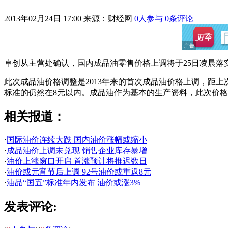
2013年02月24日 17:00
来源：财经网
0
人参与
0
条评论
卓创从主营处确认，国内成品油零售价格上调将于25日凌晨落实，上调幅
此次成品油价格调整是2013年来的首次成品油价格上调，距上
标准的仍然在8元以内。成品油作为基本的生产资料，此次价格
相关报道：
·
国际油价连续大跌 国内油价涨幅或缩小
·
成品油价上调未兑现 销售企业库存暴增
·
油价上涨窗口开启 首涨预计将推迟数日
·
油价或元宵节后上调 92号油价或重返8元
·
油品“国五”标准年内发布 油价或涨3%
发表评论: