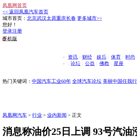
凤凰网首页
<< 返回凤凰汽车首页
城市首页：
北京
武汉
太原
重庆
长春
更多城市>>
您好！
登录
注册
手机版
资讯
财经
娱乐
体育
时尚
论坛
公益
佛教
星座
热门关键词：
中国汽车工业60年
全球汽车论坛
美丽中国任我行
凤凰网汽车
>
行业
>
业内新闻
> 正文
消息称油价25日上调 93号汽油涨