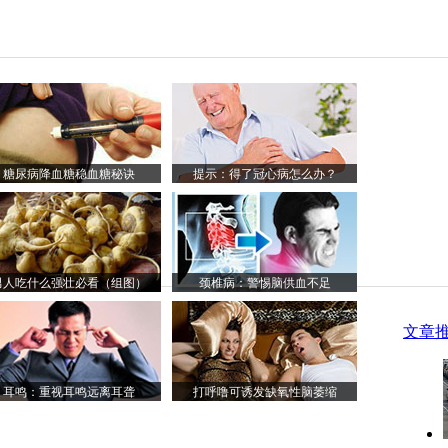
糖尿病降血糖稳血糖秘诀
提示：得了冠心病怎么办？
男人吃什么强壮必看（组图）
颈椎病：警惕脑供血不足
文章
耳鸣：重视耳鸣远离耳聋
打呼噜可诱发缺氧性脑萎缩