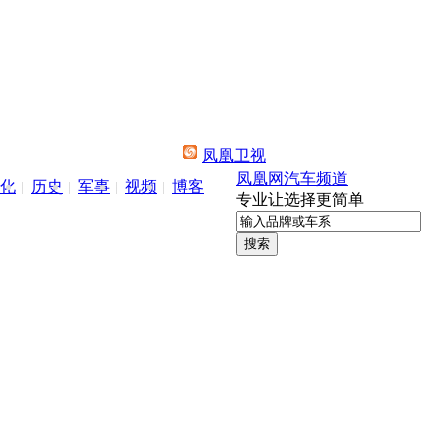
凤凰卫视
凤凰网汽车频道
化
历史
军事
视频
博客
专业让选择更简单