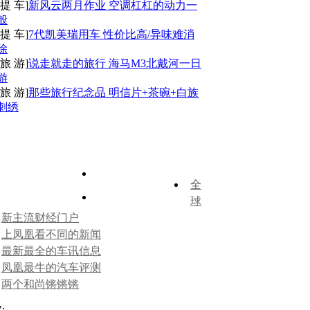
提 车
]
新风云两月作业 空调杠杠的动力一
般
提 车
]
7代凯美瑞用车 性价比高/异味难消
除
旅 游
]
说走就走的旅行 海马M3北戴河一日
游
旅 游
]
那些旅行纪念品 明信片+茶碗+白族
刺绣
全
球
新主流财经门户
上凤凰看不同的新闻
最新最全的车讯信息
凤凰最牛的汽车评测
两个和尚锵锵锵
":