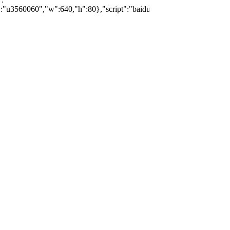
":"u3560060","w":640,"h":80},"script":"baiduTxtList.js","callback":"