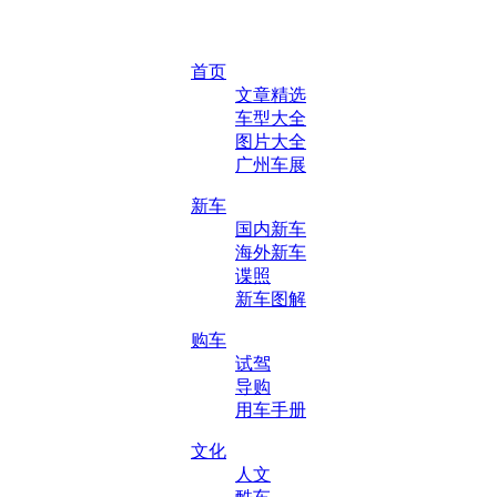
首页
文章精选
车型大全
图片大全
广州车展
新车
国内新车
海外新车
谍照
新车图解
购车
试驾
导购
用车手册
文化
人文