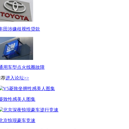
丰田涉嫌歧视性贷款
通用车型点火线圈故障
推荐
进入论坛>>
菱致性感美人图集
北京惊现豪车竞速