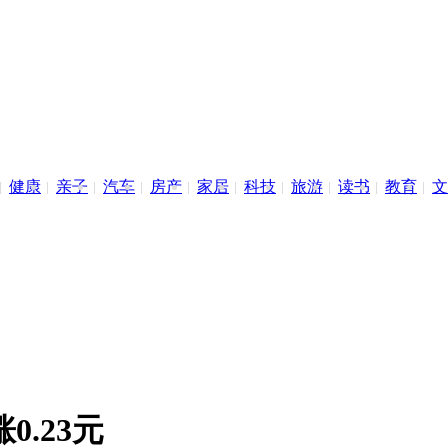
健康
亲子
汽车
房产
家居
科技
旅游
读书
教育
文
0.23元