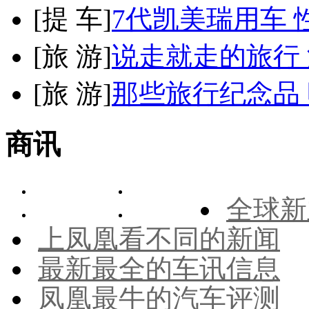
[
提 车
]
7代凯美瑞用车 
[
旅 游
]
说走就走的旅行
[
旅 游
]
那些旅行纪念品 
商讯
全球新
上凤凰看不同的新闻
最新最全的车讯信息
凤凰最牛的汽车评测