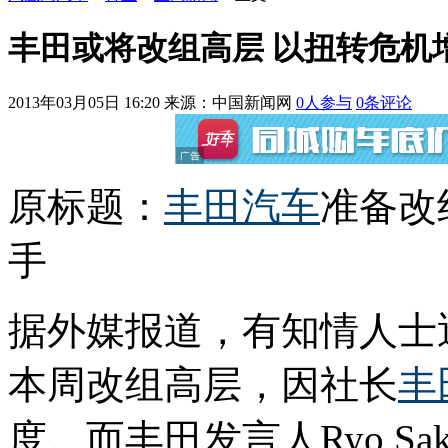
丰田或将改组高层 以扭转危机
2013年03月05日 16:20
来源：中国新闻网
0
人参与
0
条评论
原标题：
丰田
汽车
准备改
手
据外媒报道，有知情人士
本周改组高层，因社长
丰
度。而丰田发言人Ryo S