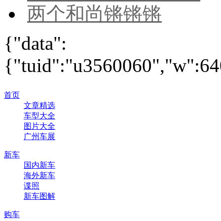
两个和尚锵锵锵
{"data":
{"tuid":"u3560060","w":640
首页
文章精选
车型大全
图片大全
广州车展
新车
国内新车
海外新车
谍照
新车图解
购车