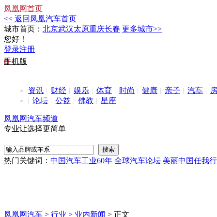
凤凰网首页
<< 返回凤凰汽车首页
城市首页：
北京
武汉
太原
重庆
长春
更多城市>>
您好！
登录
注册
手机版
资讯
财经
娱乐
体育
时尚
健康
亲子
汽车
论坛
公益
佛教
星座
凤凰网汽车频道
专业让选择更简单
热门关键词：
中国汽车工业60年
全球汽车论坛
美丽中国任我行
凤凰网汽车
>
行业
>
业内新闻
> 正文