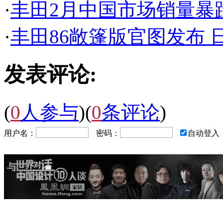
·
丰田2月中国市场销量暴
·
丰田86敞篷版官图发布 
发表评论:
(
0
人参与
)
(
0
条评论
)
用户名：
密码：
自动登入