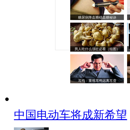
糖尿病降血糖稳血糖秘诀
男人吃什么强壮必看（组图）
耳鸣：重视耳鸣远离耳聋
中国电动车将成新希望