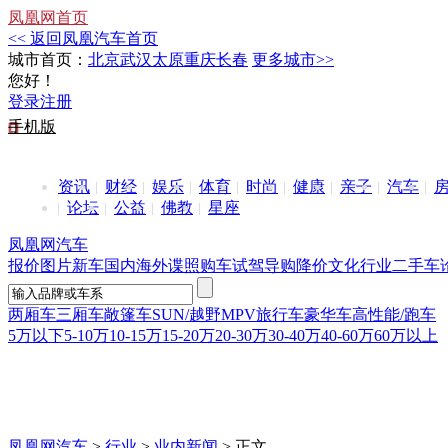
凤凰网首页
<< 返回凤凰汽车首页
城市首页：
北京
武汉
太原
重庆
长春
更多城市>>
您好！
登录
注册
手机版
资讯
财经
娱乐
体育
时尚
健康
亲子
汽车
论坛
公益
佛教
星座
凤凰网汽车
报价
图片
新车
国内
海外
谍照
购车
试驾
导购
降价
文化
行业
二手车
两厢车
三厢车
敞篷车
SUN/越野
MPV
旅行车
豪华车
高性能/跑车
5万以下
5-10万
10-15万
15-20万
20-30万
30-40万
40-60万
60万以上
凤凰网汽车
>
行业
>
业内新闻
> 正文