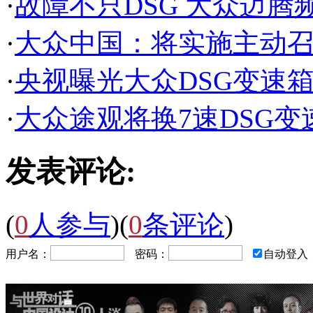
·
故障不只DSG 大众迈腾
·
大众中国：将实施主动召
·
央视曝光大众DSG变速
·
大众途观将换7速DSG变
发表评论:
(
0
人参与
)
(
0
条评论
)
用户名：
密码：
自动登入