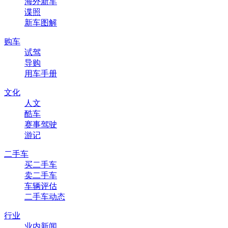
海外新车
谍照
新车图解
购车
试驾
导购
用车手册
文化
人文
酷车
赛事驾驶
游记
二手车
买二手车
卖二手车
车辆评估
二手车动态
行业
业内新闻