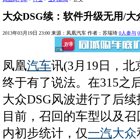
大众DSG续：软件升级无用/
2013年03月19日 23:00
来源：凤凰汽车 作者：
苏瑞琦
0
人参与
0
凤凰
汽车
讯(3月19日，
终于有了说法。在315
大众DSG风波进行了后
目前，召回的车型以及召
内初步统计，仅
一汽
大众