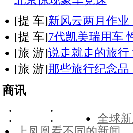
[
提 车
]
新风云两月作业
[
提 车
]
7代凯美瑞用车 
[
旅 游
]
说走就走的旅行
[
旅 游
]
那些旅行纪念品 
商讯
全球新
上凤凰看不同的新闻