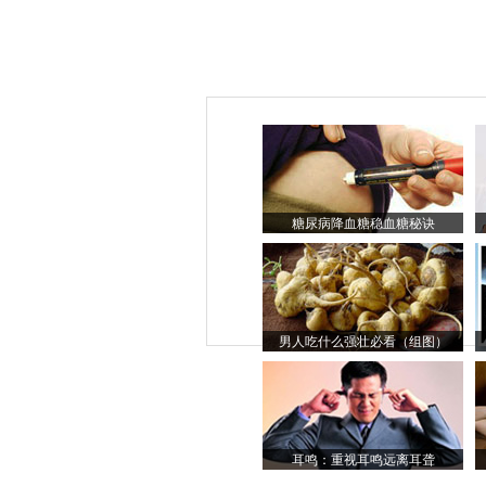
糖尿病降血糖稳血糖秘诀
男人吃什么强壮必看（组图）
耳鸣：重视耳鸣远离耳聋