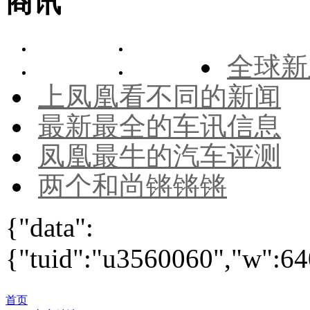
商讯
全球新
上凤凰看不同的新闻
最新最全的车讯信息
凤凰最牛的汽车评测
两个和尚锵锵锵
{"data":
{"tuid":"u3560060","w":640
首页