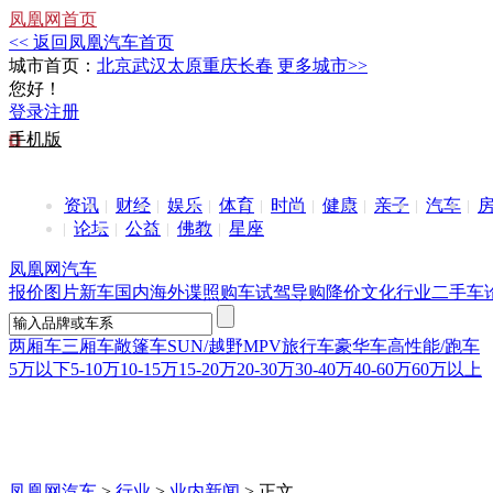
凤凰网首页
<< 返回凤凰汽车首页
城市首页：
北京
武汉
太原
重庆
长春
更多城市>>
您好！
登录
注册
手机版
资讯
财经
娱乐
体育
时尚
健康
亲子
汽车
论坛
公益
佛教
星座
凤凰网汽车
报价
图片
新车
国内
海外
谍照
购车
试驾
导购
降价
文化
行业
二手车
两厢车
三厢车
敞篷车
SUN/越野
MPV
旅行车
豪华车
高性能/跑车
5万以下
5-10万
10-15万
15-20万
20-30万
30-40万
40-60万
60万以上
凤凰网汽车
>
行业
>
业内新闻
> 正文