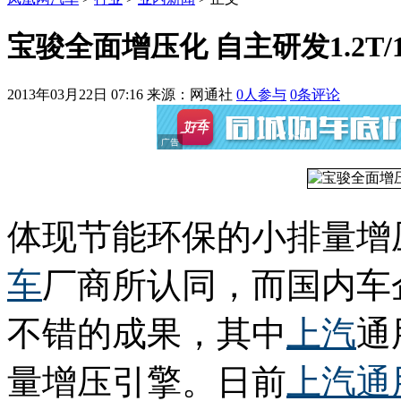
宝骏全面增压化 自主研发1.2T/1
2013年03月22日 07:16
来源：网通社
0
人参与
0
条评论
体现节能环保的小排量增
车
厂商所认同，而国内车
不错的成果，其中
上汽
通
量增压引擎。日前
上汽通