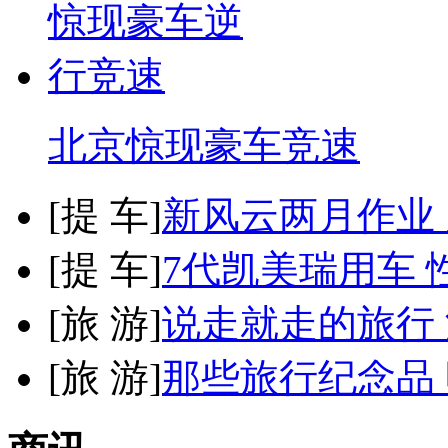
北京惊现豪车竞速
[
提 车
]
新风云两月作业
[
提 车
]
7代凯美瑞用车 
[
旅 游
]
说走就走的旅行
[
旅 游
]
那些旅行纪念品 