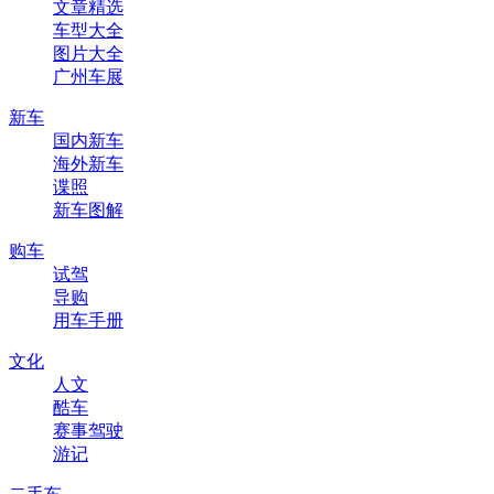
文章精选
车型大全
图片大全
广州车展
新车
国内新车
海外新车
谍照
新车图解
购车
试驾
导购
用车手册
文化
人文
酷车
赛事驾驶
游记